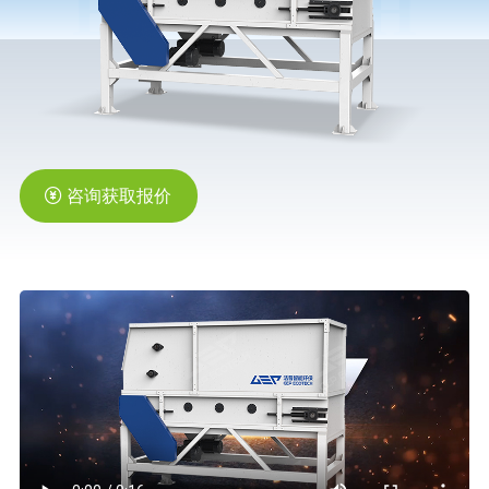
橡胶破胶机组
风选机
滚筒筛
磁选机
涡电流分选机
脉冲除尘器
轮胎抽丝机
咨询获取报价