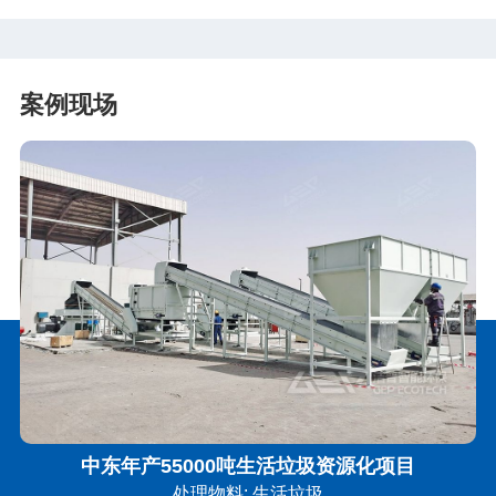
案例现场
中东年产55000吨生活垃圾资源化项目
处理物料: 生活垃圾
处