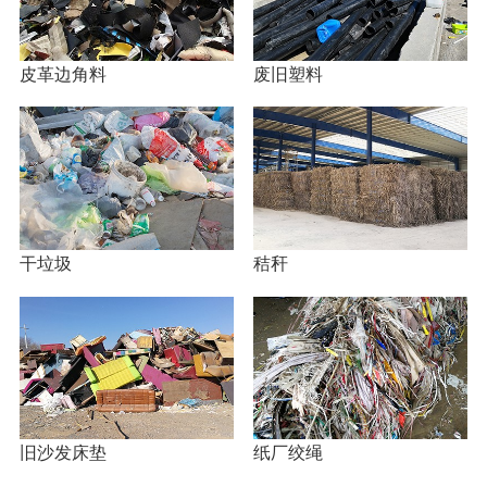
皮革边角料
废旧塑料
干垃圾
秸秆
旧沙发床垫
纸厂绞绳