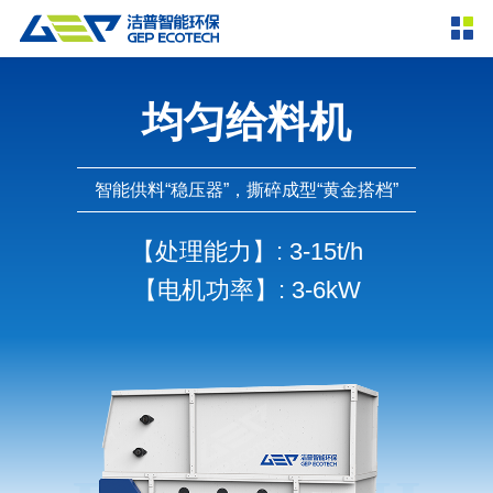
产品中心
撕碎设备
均匀给料机
双轴撕碎机
单轴撕碎机
解决方案
四轴撕碎机
液压粗碎机
智能供料“稳压器”，撕碎成型“黄金搭档”
垃圾破袋机
移动式撕碎站
服务支持
【处理能力】
: 3-15t/h
粉碎设备
【电机功率】
: 3-6kW
新闻资讯
环锤式粉碎机
鼓式粉碎机
破碎设备
轮胎钢丝分离机
通用型粉碎机
反击式破碎机
颚式破碎机
挤压成型设备
走进洁普
圆锥破碎机
立轴冲击式破碎机
RDF成型机
生物质颗粒机
成套机组
联系我们
重型锤式破碎机
移动式破碎站
液压打包机
封闭式破碎系统
废轮胎热解系统
分选分离设备