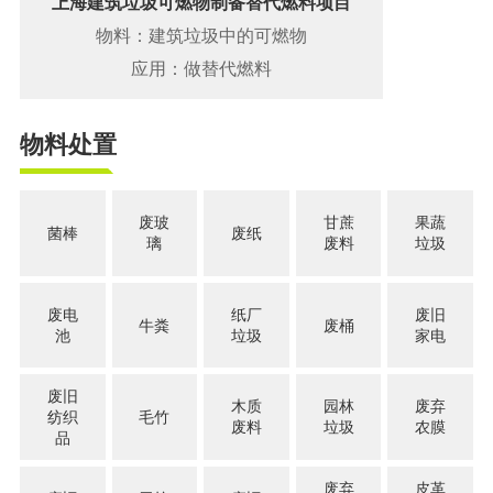
上海建筑垃圾可燃物制备替代燃料项目
物料：建筑垃圾中的可燃物
应用：做替代燃料
物料处置
废玻
甘蔗
果蔬
菌棒
废纸
璃
废料
垃圾
废电
纸厂
废旧
牛粪
废桶
池
垃圾
家电
废旧
木质
园林
废弃
纺织
毛竹
废料
垃圾
农膜
品
废弃
皮革