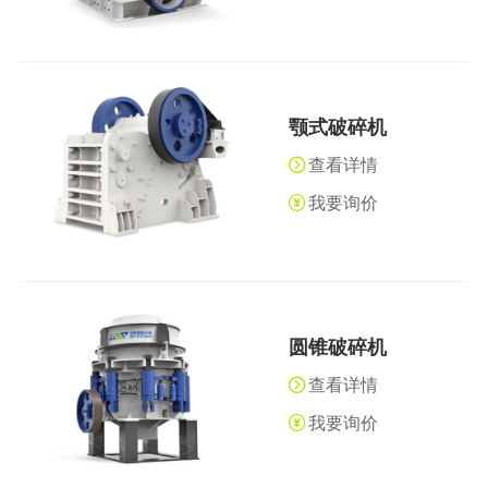
橡胶破胶机组
风选机
滚筒筛
磁选机
涡电流分选机
脉冲除尘器
轮胎抽丝机
颚式破碎机
查看详情
我要询价
圆锥破碎机
查看详情
我要询价