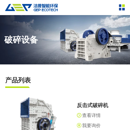
产品中心
撕碎设备
双轴撕碎机
单轴撕碎机
破碎设备
解决方案
四轴撕碎机
液压粗碎机
垃圾破袋机
移动式撕碎站
服务支持
粉碎设备
产品列表
新闻资讯
环锤式粉碎机
鼓式粉碎机
破碎设备
轮胎钢丝分离机
通用型粉碎机
反击式破碎机
颚式破碎机
挤压成型设备
走进洁普
反击式破碎机
圆锥破碎机
立轴冲击式破碎机
RDF成型机
生物质颗粒机
成套机组
查看详情
联系我们
重型锤式破碎机
移动式破碎站
液压打包机
封闭式破碎系统
废轮胎热解系统
分选分离设备
我要询价