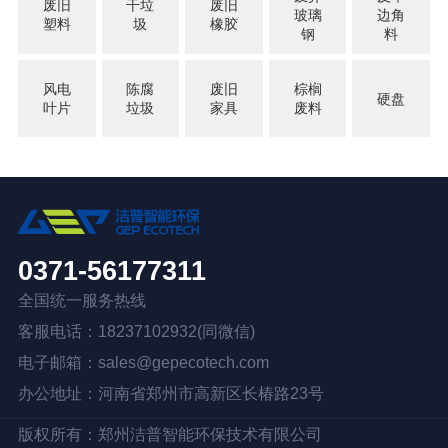
废旧
干垃
废旧
玻璃
边角
塑料
圾
橡胶
钢
料
风电
陈腐
废旧
棕榈
硬盘
叶片
垃圾
家具
废料
0371-56177311
全国统一服务热线
客服电话：18237102932(同微信)
电子邮箱：sales@gepecotech.com
办公地址：河南省郑州市高新区长椿路23号
版权所有：
郑州洁普智能环保技术有限公司