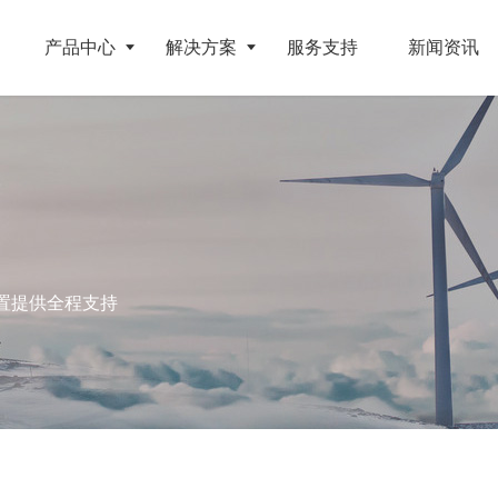
产品中心
解决方案
服务支持
新闻资讯
破碎设备
客户案例
挤压成型设备
电池
反击式破碎机
江苏地区年产10万吨废纺替代燃料生产线
RDF成型机
旧电缆
颚式破碎机
北京某再生资源分拣中心项目
生物质颗粒机
置提供全程支持
属废料
圆锥破碎机
江西大件垃圾资源化处置项目
液压打包机
盘
立轴冲击式破碎机
浙江工业固废RDF燃料生产线
旧橡胶
重型锤式破碎机
山东生物质颗粒燃料技改项目
弃玻璃钢
移动式破碎站
浙江宁波环卫资源回收处置中心EPC项目