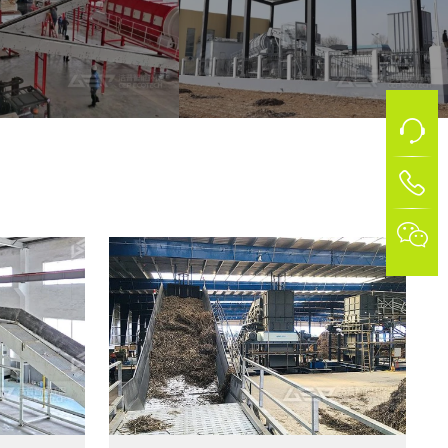
金属再生处置项目
山西省村镇生活垃圾综合治理项目
1
