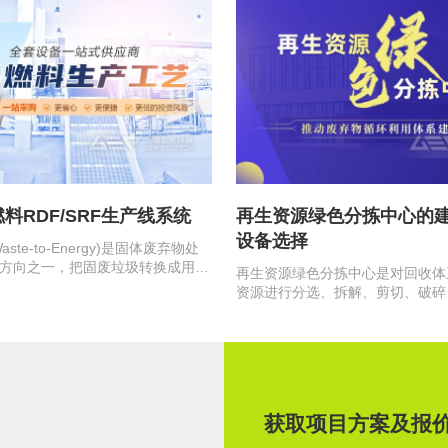
料RDF/SRF生产线系统
再生资源绿色分拣中心的
设备选择
ste-to-Energy)是固体废弃物处
方向之一，把固废垃圾转换成用于
再生资源绿色分拣中心是对回收体
燃料不仅…
资源进行分选、拆解、剪切、破碎
包、储存等专业化和规模化初加工
获取项目方案及报