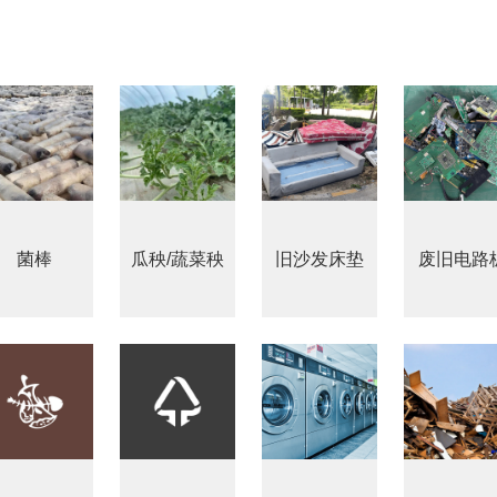
沙发床垫
广东移动式建筑垃圾处理项目
棒
新疆危废油泥塑料袋破碎处置项目
菌棒
瓜秧/蔬菜秧
旧沙发床垫
废旧电路