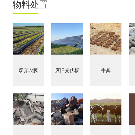
危险废物资源化系统
废旧电路板
旧
物料处置
废旧轮胎资源化系统
瓜秧/蔬菜秧
菌
废弃农膜
废旧光伏板
牛粪