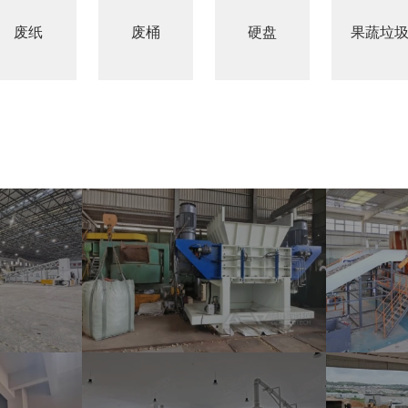
废纸
废桶
硬盘
果蔬垃
上海建筑垃圾可燃物制备替代燃料项目
台湾汽车内饰制备SRF替代燃料项目
河南替代