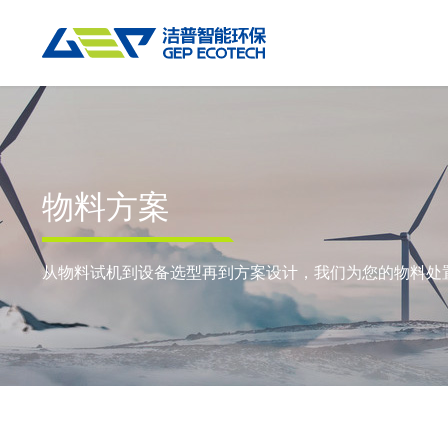
热门搜索:
垃圾撕碎机
RDF生产线
工业垃圾破碎机
撕碎设备
重点应用
粉碎设备
物料方案
物料方案
双轴撕碎机
RDF/SRF燃料制备系统
环锤式粉碎机
陈腐垃圾
废
单轴撕碎机
大件垃圾资源化系统
鼓式粉碎机
风电叶片
废
从物料试机到设备选型再到方案设计，我们为您的物料处
四轴撕碎机
工业垃圾资源化系统
轮胎钢丝分离机
废纸
金
液压粗碎机
生物质资源化系统
通用型粉碎机
废桶
硬
垃圾破袋机
生活垃圾资源化系统
报废汽车
废
移动式撕碎站
建筑装修垃圾资源化系统
废玻璃
废