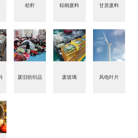
料
秸秆
棕榈废料
甘蔗废料
料
废旧纺织品
废玻璃
风电叶片