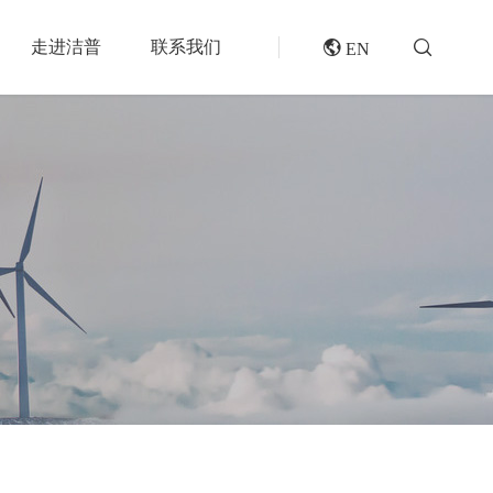
走进洁普
联系我们
 EN
成套机组
专题报道
分选分离设备
封闭式破碎系统
风电叶片回收处理方案及核心设备
风选机
废轮胎热解系统
垃圾衍生燃料RDF/SRF生产线系统
滚筒筛
橡胶破胶机组
再生资源绿色分拣中心的建设规划和设备选择
磁选机
水泥窑协同处置固废预处理系统
涡电流分选机
废旧纺织品做替代燃料的设备和工艺选择
脉冲除尘器
生物质燃料预破碎生产线系统
轮胎抽丝机