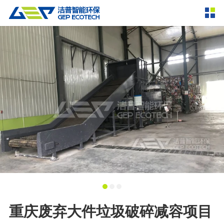
产品中心
撕碎设备
双轴撕碎机
单轴撕碎机
解决方案
四轴撕碎机
液压粗碎机
垃圾破袋机
移动式撕碎站
服务支持
粉碎设备
新闻资讯
环锤式粉碎机
鼓式粉碎机
破碎设备
轮胎钢丝分离机
通用型粉碎机
反击式破碎机
颚式破碎机
挤压成型设备
走进洁普
圆锥破碎机
立轴冲击式破碎机
RDF成型机
生物质颗粒机
成套机组
联系我们
重庆废弃大件垃圾破碎减容项目
重型锤式破碎机
移动式破碎站
液压打包机
封闭式破碎系统
废轮胎热解系统
分选分离设备