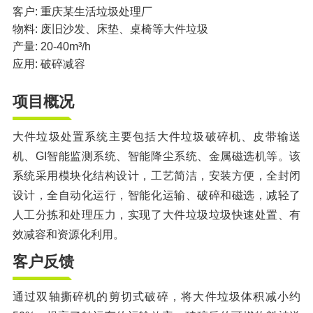
橡胶破胶机组
风选机
滚筒筛
客户: 重庆某生活垃圾处理厂
物料: 废旧沙发、床垫、桌椅等大件垃圾
磁选机
涡电流分选机
产量: 20-40m³/h
应用: 破碎减容
脉冲除尘器
轮胎抽丝机
项目概况
大件垃圾处置系统主要包括大件垃圾破碎机、皮带输送
机、GI智能监测系统、智能降尘系统、金属磁选机等。该
系统采用模块化结构设计，工艺简洁，安装方便，全封闭
设计，全自动化运行，智能化运输、破碎和磁选，减轻了
人工分拣和处理压力，实现了大件垃圾垃圾快速处置、有
效减容和资源化利用。
客户反馈
通过双轴撕碎机的剪切式破碎，将大件垃圾体积减小约