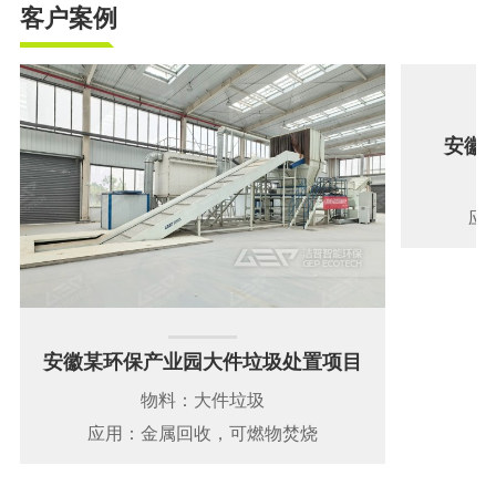
客户案例
安徽
物
应
安徽某环保产业园大件垃圾处置项目
物料：大件垃圾
应用：金属回收，可燃物焚烧