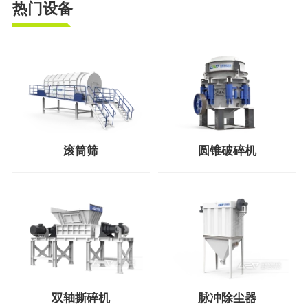
热门设备
滚筒筛
圆锥破碎机
双轴撕碎机
脉冲除尘器