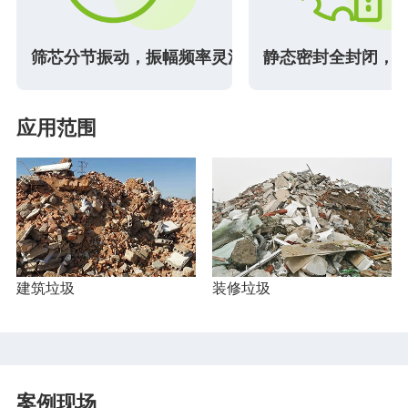
更便捷
筛芯分节振动，振幅频率灵活调节
静态密封全封闭，
应用范围
建筑垃圾
装修垃圾
案例现场