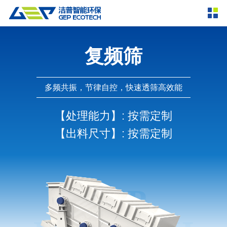
产品中心
撕碎设备
复频筛
双轴撕碎机
单轴撕碎机
解决方案
四轴撕碎机
液压粗碎机
多频共振，节律自控，快速透筛高效能
垃圾破袋机
移动式撕碎站
服务支持
【处理能力】
: 按需定制
粉碎设备
【出料尺寸】
: 按需定制
新闻资讯
环锤式粉碎机
鼓式粉碎机
破碎设备
轮胎钢丝分离机
通用型粉碎机
反击式破碎机
颚式破碎机
挤压成型设备
走进洁普
圆锥破碎机
立轴冲击式破碎机
RDF成型机
生物质颗粒机
成套机组
联系我们
重型锤式破碎机
移动式破碎站
液压打包机
封闭式破碎系统
废轮胎热解系统
分选分离设备