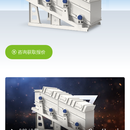
橡胶破胶机组
风选机
滚筒筛
磁选机
涡电流分选机
脉冲除尘器
轮胎抽丝机
咨询获取报价