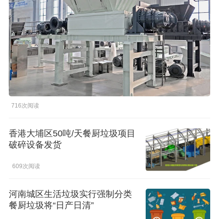
橡胶破胶机组
风选机
滚筒筛
磁选机
涡电流分选机
脉冲除尘器
轮胎抽丝机
716次阅读
香港大埔区50吨/天餐厨垃圾项目
破碎设备发货
609次阅读
河南城区生活垃圾实行强制分类
餐厨垃圾将“日产日清”