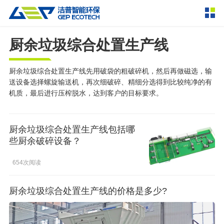
厨余垃圾综合处置生产线
产品中心
撕碎设备
双轴撕碎机
单轴撕碎机
厨余垃圾综合处置生产线先用破袋的粗破碎机，然后再做磁选，输
解决方案
送设备选择螺旋输送机，再次细破碎、精细分选得到比较纯净的有
四轴撕碎机
液压粗碎机
机质，最后进行压榨脱水，达到客户的目标要求。
垃圾破袋机
移动式撕碎站
服务支持
粉碎设备
厨余垃圾综合处置生产线包括哪
新闻资讯
些厨余破碎设备？
环锤式粉碎机
鼓式粉碎机
破碎设备
654次阅读
轮胎钢丝分离机
通用型粉碎机
反击式破碎机
颚式破碎机
挤压成型设备
走进洁普
圆锥破碎机
立轴冲击式破碎机
RDF成型机
生物质颗粒机
成套机组
厨余垃圾综合处置生产线的价格是多少?
联系我们
重型锤式破碎机
移动式破碎站
液压打包机
封闭式破碎系统
废轮胎热解系统
分选分离设备