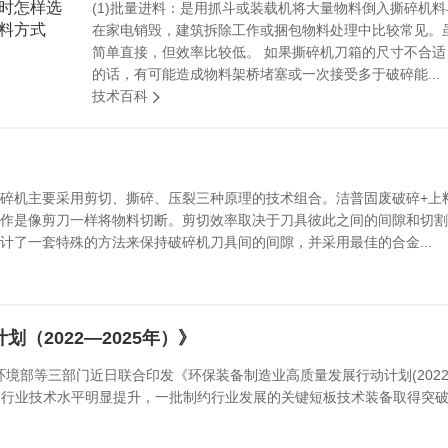
(1)批量进料：是用抓斗或装载机将大量物料倒入撕碎机
在家电销毁，建筑拆除工作或捆包物料处理中比较常见。
简单直接，但效率比较低。 如果撕碎机刀箱的尺寸不合适
的话，有可能造成物料架桥堵塞或一次接受多于破碎能...
技术百科
碎机主要采用剪切、撕碎、压裂三种原理的技术组合。洁普固废破碎+上
作是像剪刀一样将物料切断。剪切效率取决于刀具彼此之间的间隙和切割
计了一套特殊的方法来保持破碎机刀具间的间隙，并采用最佳的合金...
（2022—2025年）》
境部等三部门近日联合印发《环保装备制造业高质量发展行动计划(2022—
制造行业技术水平明显提升，一批制约行业发展的关键短板技术装备取得突