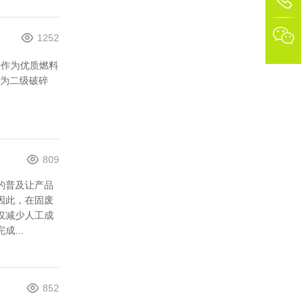

1252
煤作为优质燃料
为二级破碎
809
的普及让产品
因此，在固废
仅减少人工成
...
852