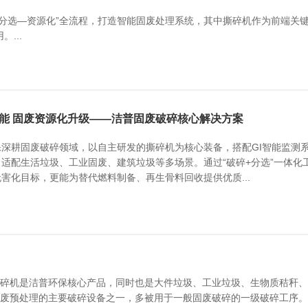
—分选—资源化”全流程，打造智能固废处理系统，其中撕碎机作为前端关
。...
能 固废资源化升级——洁普固废破碎核心解决方案
保深耕固废破碎领域，以自主研发的撕碎机为核心装备，搭配GI智能监测
适配生活垃圾、工业固废、建筑垃圾等多场景。通过“破碎+分选”一体化
害化目标，更能为替代燃料制备、再生骨料回收提供优质...
碎机是洁普环保核心产品，同时也是大件垃圾、工业垃圾、生物质秸秆、
废预处理的主要破碎设备之一，多被用于一般固废破碎的一级破碎工序。