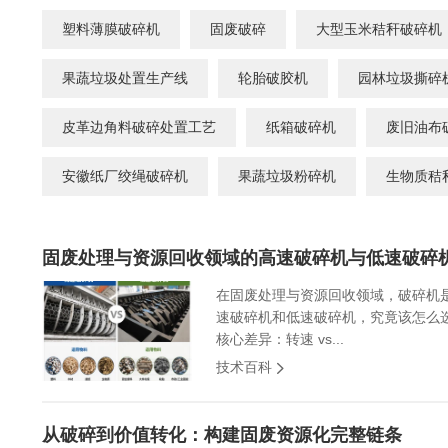
危险废物资源化系统
废旧电路板
旧
塑料薄膜破碎机
固废破碎
大型玉米秸秆破碎机
废旧轮胎资源化系统
瓜秧/蔬菜秧
菌
果蔬垃圾处置生产线
轮胎破胶机
园林垃圾撕碎
皮革边角料破碎处置工艺
纸箱破碎机
废旧油布
安徽纸厂绞绳破碎机
果蔬垃圾粉碎机
生物质秸
固废处理与资源回收领域的高速破碎机与低速破碎
在固废处理与资源回收领域，破碎机
速破碎机和低速破碎机，究竟该怎么
核心差异：转速 vs...
技术百科
从破碎到价值转化：构建固废资源化完整链条