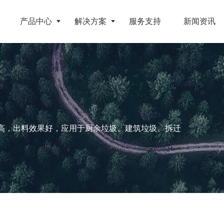
产品中心
解决方案
服务支持
新闻资讯
破碎设备
客户案例
挤压成型设备
电池
反击式破碎机
江苏地区年产10万吨废纺替代燃料生产线
RDF成型机
旧电缆
颚式破碎机
北京某再生资源分拣中心项目
生物质颗粒机
高，出料效果好，应用于厨余垃圾、建筑垃圾、拆迁
属废料
圆锥破碎机
江西大件垃圾资源化处置项目
液压打包机
盘
立轴冲击式破碎机
浙江工业固废RDF燃料生产线
旧橡胶
重型锤式破碎机
山东生物质颗粒燃料技改项目
弃玻璃钢
移动式破碎站
浙江宁波环卫资源回收处置中心EPC项目