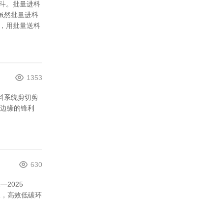
料斗。批量进料
虽然批量进料
，用批量送料
1353
料系统剪切剪
边缘的锋利
630
2025
破，高效低碳环