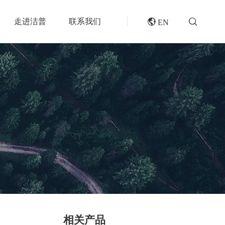
走进洁普
联系我们
 EN
成套机组
专题报道
分选分离设备
封闭式破碎系统
风电叶片回收处理方案及核心设备
风选机
废轮胎热解系统
垃圾衍生燃料RDF/SRF生产线系统
滚筒筛
橡胶破胶机组
再生资源绿色分拣中心的建设规划和设备选择
磁选机
水泥窑协同处置固废预处理系统
涡电流分选机
废旧纺织品做替代燃料的设备和工艺选择
脉冲除尘器
生物质燃料预破碎生产线系统
轮胎抽丝机
相关产品