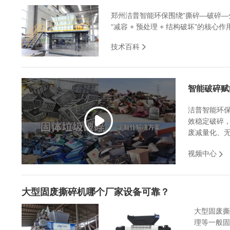
郑州洁普智能环保围绕“撕碎—破碎
“减容 + 预处理 + 结构破坏”的核心作用
技术百科
智能破碎赋
洁普智能环
效稳定破碎，
废减量化、无
视频中心
大型固废撕碎机哪个厂家设备可靠？
大型固废撕
理等一般固