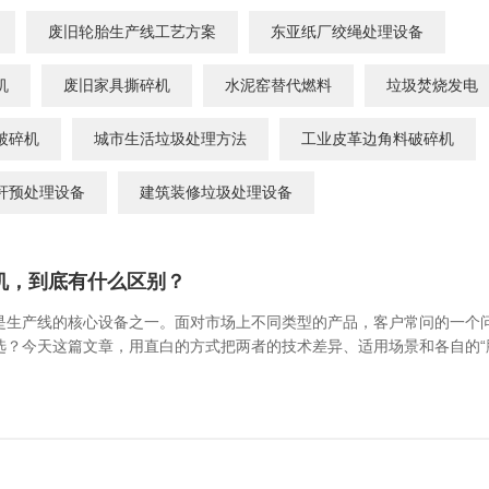
沙发床垫
广东移动式建筑垃圾处理项目
废旧轮胎生产线工艺方案
东亚纸厂绞绳处理设备
棒
新疆危废油泥塑料袋破碎处置项目
机
废旧家具撕碎机
水泥窑替代燃料
垃圾焚烧发电
破碎机
城市生活垃圾处理方法
工业皮革边角料破碎机
秆预处理设备
建筑装修垃圾处理设备
机，到底有什么区别？
是生产线的核心设备之一。面对市场上不同类型的产品，客户常问的一个
选？今天这篇文章，用直白的方式把两者的技术差异、适用场景和各自的“