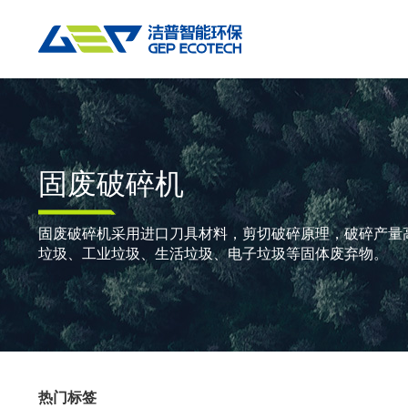
热门搜索:
垃圾撕碎机
RDF生产线
工业垃圾破碎机
撕碎设备
重点应用
粉碎设备
物料方案
固废破碎机
双轴撕碎机
RDF/SRF燃料制备系统
环锤式粉碎机
陈腐垃圾
废
单轴撕碎机
大件垃圾资源化系统
鼓式粉碎机
风电叶片
废
固废破碎机采用进口刀具材料，剪切破碎原理，破碎产量
垃圾、工业垃圾、生活垃圾、电子垃圾等固体废弃物。
四轴撕碎机
工业垃圾资源化系统
轮胎钢丝分离机
废纸
金
液压粗碎机
生物质资源化系统
通用型粉碎机
废桶
硬
垃圾破袋机
生活垃圾资源化系统
报废汽车
废
移动式撕碎站
建筑装修垃圾资源化系统
废玻璃
废
热门标签