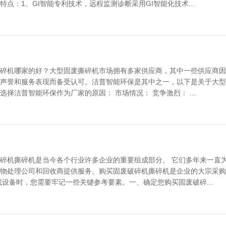
特点：1、GI智能专利技术，远程监测诊断采用GI智能化技术...
碎机哪家的好？大型固废撕碎机市场拥有多家供应商，其中一些供应商因
声誉和服务表现而备受认可。洁普智能环保是其中之一，以下是关于大型
选择洁普智能环保作为厂家的原因： 市场情况： 竞争激烈： ...
碎机撕碎机是当今各个行业许多企业的重要组成部分。 它们多年来一直
物处理公司和回收商提供服务。购买固废破碎机撕碎机是企业的大宗采购
找设备时，您需要牢记一些关键参考要素。一、确定您购买固废破碎...