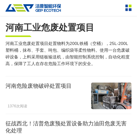
河南工业危废处置项目
产品中心
撕碎设备
双轴撕碎机
单轴撕碎机
河南工业危废处置项目处置物料为200L铁桶（空桶），25L-200L
解决方案
塑料桶，抹布、手套、吨包、编织袋等柔性物料。使用一台危废破
四轴撕碎机
液压粗碎机
碎设备，上料采用链板输送机，由智能控制系统控制，自动化程度
高，保障了工人在存在危险工作环境下的安全。
垃圾破袋机
移动式撕碎站
服务支持
粉碎设备
新闻资讯
河南危险废物破碎处置项目
环锤式粉碎机
鼓式粉碎机
破碎设备
轮胎钢丝分离机
通用型粉碎机
反击式破碎机
颚式破碎机
挤压成型设备
走进洁普
1376次阅读
圆锥破碎机
立轴冲击式破碎机
RDF成型机
生物质颗粒机
成套机组
征战西北！洁普危废预处置设备助力油田危废无害
联系我们
重型锤式破碎机
移动式破碎站
液压打包机
封闭式破碎系统
废轮胎热解系统
分选分离设备
化处理