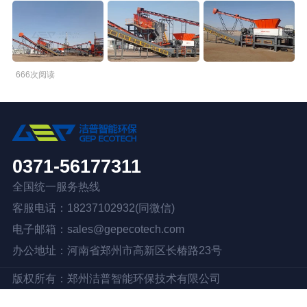
橡胶破胶机组
风选机
滚筒筛
磁选机
涡电流分选机
脉冲除尘器
轮胎抽丝机
666次阅读
0371-56177311
全国统一服务热线
客服电话：18237102932(同微信)
电子邮箱：sales@gepecotech.com
办公地址：河南省郑州市高新区长椿路23号
版权所有：
郑州洁普智能环保技术有限公司