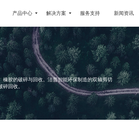
产品中心
解决方案
服务支持
新闻资讯
破碎设备
客户案例
挤压成型设备
电池
反击式破碎机
江苏地区年产10万吨废纺替代燃料生产线
RDF成型机
旧电缆
颚式破碎机
北京某再生资源分拣中心项目
生物质颗粒机
、橡胶的破碎与回收。洁普智能环保制造的双轴剪切
破碎回收。
属废料
圆锥破碎机
江西大件垃圾资源化处置项目
液压打包机
盘
立轴冲击式破碎机
浙江工业固废RDF燃料生产线
旧橡胶
重型锤式破碎机
山东生物质颗粒燃料技改项目
弃玻璃钢
移动式破碎站
浙江宁波环卫资源回收处置中心EPC项目