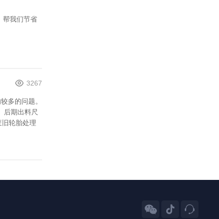
，帮我们节省
3267
的较多的问题。
、后期出料尺
废旧轮胎处理


