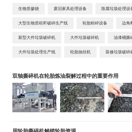
危险废物资源化系统
废旧电路板
旧
生物质掺烧
废旧家具处理设备
陈腐垃圾处理设
废旧轮胎资源化系统
瓜秧/蔬菜秧
菌
大型生物质秸秆破碎生产线
轮胎粉碎设备
边角
新型大件垃圾破碎机
大件垃圾破碎机
油漆桶撕
大件垃圾处理生产线
轮胎抽丝机
装修垃圾破碎
双轴撕碎机在轮胎炼油裂解过程中的重要作用
用轮胎撕碎机解锁轮胎资源