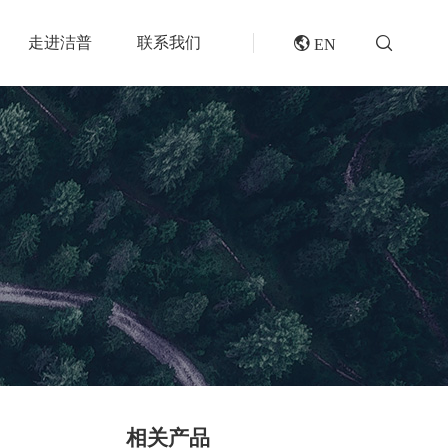
走进洁普
联系我们
 EN
成套机组
专题报道
分选分离设备
封闭式破碎系统
风电叶片回收处理方案及核心设备
风选机
废轮胎热解系统
垃圾衍生燃料RDF/SRF生产线系统
滚筒筛
橡胶破胶机组
再生资源绿色分拣中心的建设规划和设备选择
磁选机
水泥窑协同处置固废预处理系统
涡电流分选机
废旧纺织品做替代燃料的设备和工艺选择
脉冲除尘器
生物质燃料预破碎生产线系统
轮胎抽丝机
相关产品