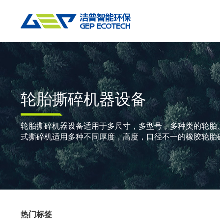
热门搜索:
垃圾撕碎机
RDF生产线
工业垃圾破碎机
撕碎设备
重点应用
粉碎设备
物料方案
轮胎撕碎机器设备
双轴撕碎机
RDF/SRF燃料制备系统
环锤式粉碎机
陈腐垃圾
废
单轴撕碎机
大件垃圾资源化系统
鼓式粉碎机
风电叶片
废
轮胎撕碎机器设备适用于多尺寸，多型号，多种类的轮胎
式撕碎机适用多种不同厚度，高度，口径不一的橡胶轮胎
四轴撕碎机
工业垃圾资源化系统
轮胎钢丝分离机
废纸
金
液压粗碎机
生物质资源化系统
通用型粉碎机
废桶
硬
垃圾破袋机
生活垃圾资源化系统
报废汽车
废
移动式撕碎站
建筑装修垃圾资源化系统
废玻璃
废
热门标签