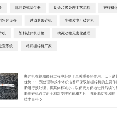
沙发床垫
广东移动式建筑垃圾处理项目
备
脉冲袋式除尘器
厨余垃圾处理工艺流程
破碎机
棒
新疆危废油泥塑料袋破碎处置项目
料粉碎设备
过滤器破碎机
生物质电厂破碎机
碎机
塑料破碎机价格
病死动物无害化处理
处置系统
秸秆撕碎机厂家
撕碎机在轮胎裂解过程中起到了至关重要的作用。以下是
优势：1. 预处理和减小体积洁普环保双轴撕碎机的主要
胎进行预处理，将其体积减小，以便更方便地进行后续的
胎撕碎机通过两个相对旋转的轴和刀片，将轮胎切割和撕..
技术百科