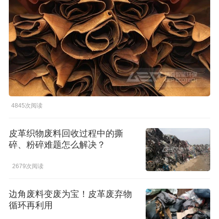
橡胶破胶机组
风选机
滚筒筛
磁选机
涡电流分选机
脉冲除尘器
轮胎抽丝机
4845次阅读
皮革织物废料回收过程中的撕
碎、粉碎难题怎么解决？
2679次阅读
边角废料变废为宝！皮革废弃物
循环再利用