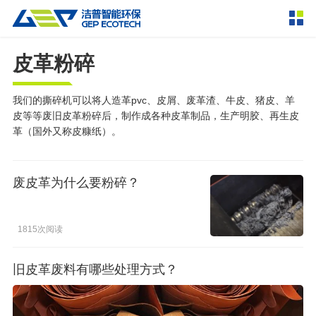
皮革粉碎
产品中心
撕碎设备
双轴撕碎机
单轴撕碎机
我们的撕碎机可以将人造革pvc、皮屑、废革渣、牛皮、猪皮、羊
解决方案
皮等等废旧皮革粉碎后，制作成各种皮革制品，生产明胶、再生皮
四轴撕碎机
液压粗碎机
革（国外又称皮糠纸）。
垃圾破袋机
移动式撕碎站
服务支持
粉碎设备
废皮革为什么要粉碎？
新闻资讯
环锤式粉碎机
鼓式粉碎机
破碎设备
1815次阅读
轮胎钢丝分离机
通用型粉碎机
反击式破碎机
颚式破碎机
挤压成型设备
走进洁普
圆锥破碎机
立轴冲击式破碎机
RDF成型机
生物质颗粒机
成套机组
旧皮革废料有哪些处理方式？
联系我们
重型锤式破碎机
移动式破碎站
液压打包机
封闭式破碎系统
废轮胎热解系统
分选分离设备