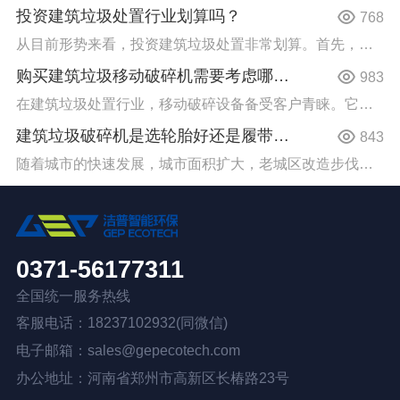
投资建筑垃圾处置行业划算吗？
768
从目前形势来看，投资建筑垃圾处置非常划算。首先，我国城市建筑垃圾年产量超过30亿吨，数量庞大，物料资...
购买建筑垃圾移动破碎机需要考虑哪些因素？
983
在建筑垃圾处置行业，移动破碎设备备受客户青睐。它消除了破碎场地、基础建设、处理量、电力等因素对处置设...
建筑垃圾破碎机是选轮胎好还是履带好？
843
随着城市的快速发展，城市面积扩大，老城区改造步伐加快，建筑垃圾产生量急剧增多，已严重阻碍城市的发展步...
0371-56177311
全国统一服务热线
客服电话：18237102932(同微信)
电子邮箱：sales@gepecotech.com
办公地址：河南省郑州市高新区长椿路23号