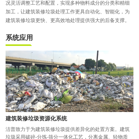
况灵活调整工艺和配置，实现多种物料成分的分类和精细
橡胶破胶机组
风选机
滚筒筛
加工，让建筑装修垃圾处理工作更具自动化、智能化，为
磁选机
涡电流分选机
建筑装修垃圾更快、更高效地处理提供强大的后备支撑。
脉冲除尘器
轮胎抽丝机
系统应用
建筑装修垃圾资源化系统
洁普致力于为建筑装修垃圾提供差异化的处置方案。建筑
垃圾采用破碎-分拣-筛分一体化工艺，分离金属、轻物质