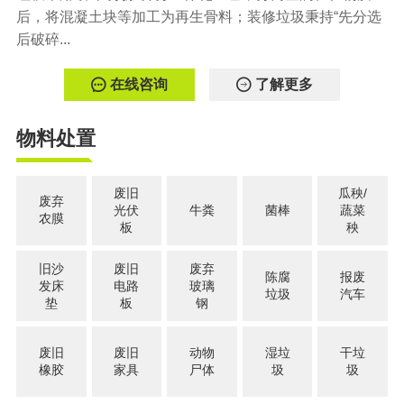
后，将混凝土块等加工为再生骨料；装修垃圾秉持“先分选
后破碎...
在线咨询
了解更多
物料处置
废旧
瓜秧/
废弃
光伏
牛粪
菌棒
蔬菜
农膜
板
秧
旧沙
废旧
废弃
陈腐
报废
发床
电路
玻璃
垃圾
汽车
垫
板
钢
废旧
废旧
动物
湿垃
干垃
橡胶
家具
尸体
圾
圾