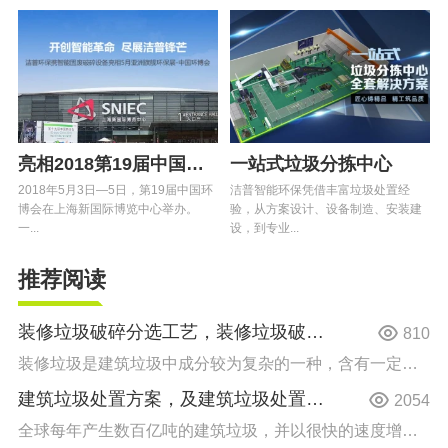
亮相2018第19届中国环博会专题
一站式垃圾分拣中心
2018年5月3日—5日，第19届中国环
洁普智能环保凭借丰富垃圾处置经
博会在上海新国际博览中心举办。
验，从方案设计、设备制造、安装建
一...
设，到专业...
推荐阅读
装修垃圾破碎分选工艺，装修垃圾破碎分选方案介绍
810
装修垃圾是建筑垃圾中成分较为复杂的一种，含有一定量的有毒、有害物质，成分组成包括可回收物质、不可回收...
建筑垃圾处置方案，及建筑垃圾处置工艺流程介绍
2054
全球每年产生数百亿吨的建筑垃圾，并以很快的速度增长。这些本可以被回收利用的垃圾资源被随意的填埋和堆放...