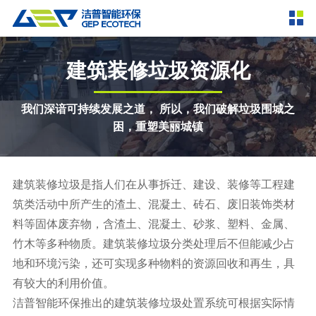
产品中心
撕碎设备
建筑装修垃圾资源化
双轴撕碎机
单轴撕碎机
解决方案
我们深谙可持续发展之道， 所以，我们破解垃圾围城之
四轴撕碎机
液压粗碎机
困，重塑美丽城镇
垃圾破袋机
移动式撕碎站
服务支持
粉碎设备
建筑装修垃圾是指人们在从事拆迁、建设、装修等工程建
新闻资讯
筑类活动中所产生的渣土、混凝土、砖石、废旧装饰类材
环锤式粉碎机
鼓式粉碎机
破碎设备
料等固体废弃物，含渣土、混凝土、砂浆、塑料、金属、
轮胎钢丝分离机
通用型粉碎机
反击式破碎机
颚式破碎机
挤压成型设备
走进洁普
竹木等多种物质。建筑装修垃圾分类处理后不但能减少占
地和环境污染，还可实现多种物料的资源回收和再生，具
圆锥破碎机
立轴冲击式破碎机
RDF成型机
生物质颗粒机
成套机组
有较大的利用价值。
联系我们
重型锤式破碎机
移动式破碎站
液压打包机
封闭式破碎系统
废轮胎热解系统
分选分离设备
洁普智能环保推出的建筑装修垃圾处置系统可根据实际情