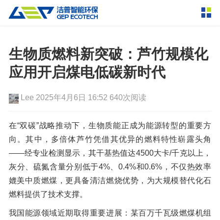
产品中心
撕碎设备
生物质燃料新突破：芦竹规模化
双轴撕碎机
单轴撕碎机
应用开启煤电低碳新时代
解决方案
四轴撕碎机
液压粗碎机
Lee
2025年4月6日 16:52
640次阅读
垃圾破袋机
移动式撕碎站
服务支持
粉碎设备
在“
双碳
”战略推动下，生物质能正成为能源转型的重要方
新闻资讯
向。其中，多倍体芦竹凭借其优异的燃料特性崭露头角
环锤式粉碎机
鼓式粉碎机
破碎设备
——经专业检测显示，其干基热值达4500大卡/千克以上，
轮胎钢丝分离机
通用型粉碎机
反击式破碎机
颚式破碎机
挤压成型设备
灰分、硫氮含量分别低于4%、0.4%和0.6%，不仅热效率
走进洁普
媲美中质燃煤，更具备清洁燃烧优势，为大规模替代化石
圆锥破碎机
立轴冲击式破碎机
RDF成型机
生物质颗粒机
成套机组
燃料提供了技术支撑。
联系我们
重型锤式破碎机
移动式破碎站
液压打包机
封闭式破碎系统
废轮胎热解系统
分选分离设备
我国能源领域近期取得重要进展：某百万千瓦级燃煤机组