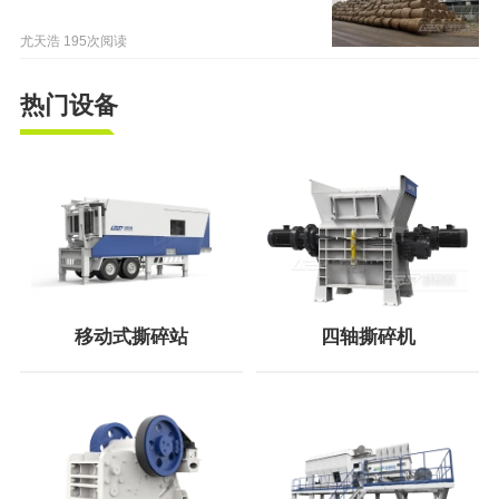
尤天浩
195次阅读
热门设备
移动式撕碎站
四轴撕碎机