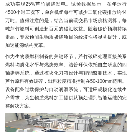
成功实现25%芦竹掺烧发电。试验数据显示，在年运行
橡胶破胶机组
风选机
滚筒筛
4500小时工况下，单台机组每年可减少二氧化碳排放约44
磁选机
涡电流分选机
万吨。值得注意的是，结合当前碳交易市场价格测算，每
吨芦竹燃料可创造超百元的碳汇收益。随着碳价预期持续
脉冲除尘器
轮胎抽丝机
走高，专家预测生物质掺烧项目的经济性将显著提升，或
加速能源结构变革。
作为生物质燃料制备的关键环节，芦竹破碎处理直接关系
燃料均质化水平与燃烧效率。洁普环保依托自主研发的四
轴撕碎系统，通过模块化刀箱设计与智能监测技术，实现
芦竹原料有效破碎，出料粒度精准控制在50-100mm范围。
设备配备过载保护与自动润滑系统，可适应规模化连续生
产需求，为生物质燃料加工提供从预处理到智能运维的完
整解决方案。