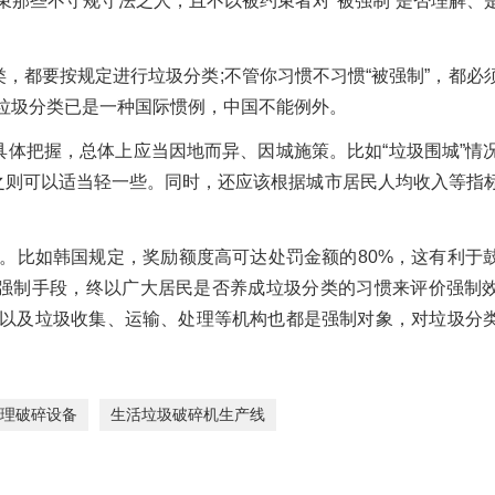
束那些不守规守法之人，且不以被约束者对“被强制”是否理解、
类，都要按规定进行垃圾分类;不管你习惯不习惯“被强制”，都必
垃圾分类已是一种国际惯例，中国不能例外。
具体把握，总体上应当因地而异、因城施策。比如“垃圾围城”情
反之则可以适当轻一些。同时，还应该根据城市居民人均收入等指
。比如韩国规定，奖励额度高可达处罚金额的80%，这有利于
的强制手段，终以广大居民是否养成垃圾分类的习惯来评价强制
以及垃圾收集、运输、处理等机构也都是强制对象，对垃圾分
理破碎设备
生活垃圾破碎机生产线