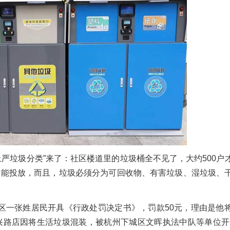
上严垃圾分类”来了：社区楼道里的垃圾桶全不见了，大约500户
才能投放，而且，垃圾必须分为可回收物、有害垃圾、湿垃圾、
社区一张姓居民开具《行政处罚决定书》，罚款50元，理由是他
兴路店因将生活垃圾混装，被杭州下城区文晖执法中队等单位开