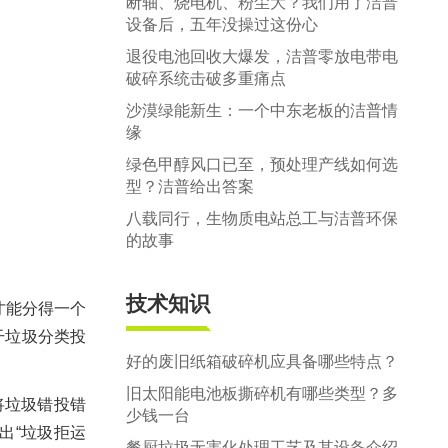
断轴、烧电机、粉尘大？我们用了洁普
设备后，五年没操过这份心
退役电池回收大爆发，洁普零放电带电
破碎系统击破多重痛点
沙漠绿能新生：一个中东老板的洁普情
缘
绿色甲醇风口已至，预处理产线如何选
型？洁普给出答案
八载同行，生物质电站总工与洁普环保
的故事
技术知识
才能分得一个
干垃圾分类投
好的废旧纸箱破碎机应具备哪些特点？
旧太阳能电池板撕碎机有哪些类型？多
将垃圾错投错
少钱一台
出“垃圾拒运
餐厨垃圾无害化处理工艺及其设备介绍