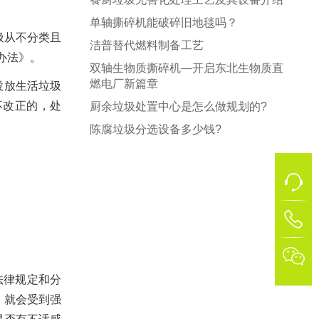
单轴撕碎机能破碎旧地毯吗？
圾从不分类且
洁普替代燃料制备工艺
办法》。
双轴生物质撕碎机—开启东北生物质直
燃电厂新篇章
投放生活垃圾
不改正的，处
厨余垃圾处置中心是怎么做规划的?
陈腐垃圾分选设备多少钱?
1

法律规定和分
，就会受到强