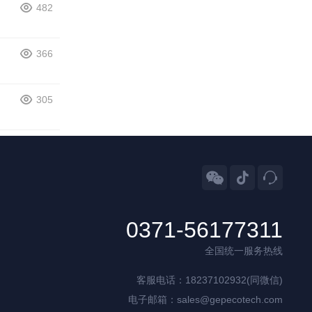
482
366
305



0371-56177311
全国统一服务热线
客服电话：18237102932(同微信)
电子邮箱：sales@gepecotech.com