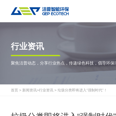
热门搜索:
垃圾撕碎机
RDF生产线
工业垃圾破碎机
撕碎设备
重点应用
粉碎设备
物料方案
行业资讯
双轴撕碎机
RDF/SRF燃料制备系统
环锤式粉碎机
陈腐垃圾
废
聚焦洁普动态，分享行业热点，传递绿色科技，倡导环保
单轴撕碎机
大件垃圾资源化系统
鼓式粉碎机
风电叶片
废
四轴撕碎机
工业垃圾资源化系统
轮胎钢丝分离机
废纸
金
液压粗碎机
生物质资源化系统
通用型粉碎机
废桶
硬
首页
>
新闻资讯
>
行业资讯
>
垃圾分类即将进入“强制时代”！
垃圾破袋机
生活垃圾资源化系统
报废汽车
废
移动式撕碎站
建筑装修垃圾资源化系统
废玻璃
废