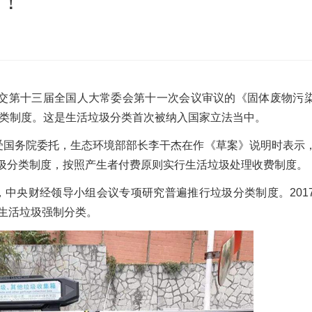
”！
沙发床垫
广东移动式建筑垃圾处理项目
棒
新疆危废油泥塑料袋破碎处置项目
提交第十三届全国人大常委会第十一次会议审议的《固体废物污
圾分类制度。这是生活垃圾分类首次被纳入国家立法当中。
。受国务院委托，生态环境部部长李干杰在作《草案》说明时表示
圾分类制度，按照产生者付费原则实行生活垃圾处理收费制度。
月，中央财经领导小组会议专项研究普遍推行垃圾分类制度。201
生活垃圾强制分类。