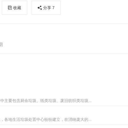
收藏
分享
7
期
主要包含厨余垃圾、纸类垃圾、废旧纺织类垃圾...
各地生活垃圾处置中心纷纷建立，在消纳庞大的...