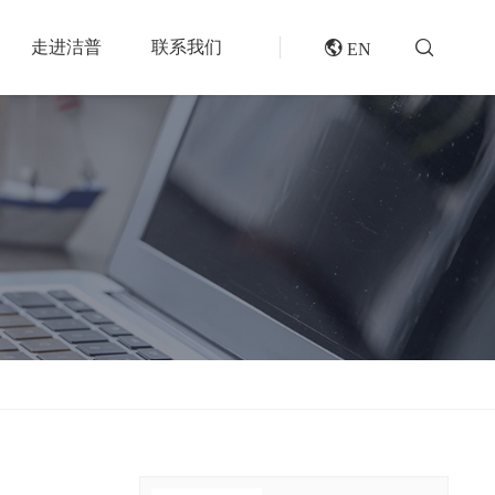
走进洁普
联系我们
 EN
成套机组
专题报道
分选分离设备
封闭式破碎系统
风电叶片回收处理方案及核心设备
风选机
废轮胎热解系统
垃圾衍生燃料RDF/SRF生产线系统
滚筒筛
橡胶破胶机组
再生资源绿色分拣中心的建设规划和设备选择
磁选机
水泥窑协同处置固废预处理系统
涡电流分选机
废旧纺织品做替代燃料的设备和工艺选择
脉冲除尘器
生物质燃料预破碎生产线系统
轮胎抽丝机