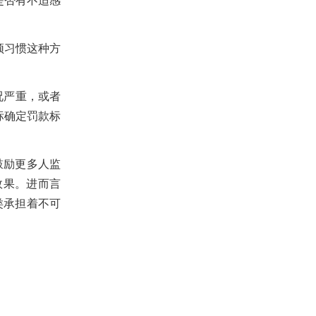
是否有不适感
须习惯这种方
况严重，或者
标确定罚款标
鼓励更多人监
效果。进而言
类承担着不可