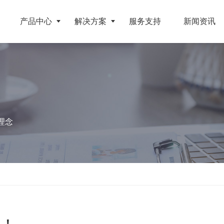
产品中心
解决方案
服务支持
新闻资讯
破碎设备
客户案例
挤压成型设备
电池
反击式破碎机
江苏地区年产10万吨废纺替代燃料生产线
RDF成型机
理念
旧电缆
颚式破碎机
北京某再生资源分拣中心项目
生物质颗粒机
属废料
圆锥破碎机
江西大件垃圾资源化处置项目
液压打包机
盘
立轴冲击式破碎机
浙江工业固废RDF燃料生产线
旧橡胶
重型锤式破碎机
山东生物质颗粒燃料技改项目
弃玻璃钢
移动式破碎站
浙江宁波环卫资源回收处置中心EPC项目