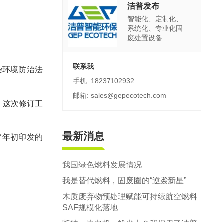
郑州市中原区生活垃圾分拣中心项目
洁普发布
智能化、定制化、
建筑,装修,大件垃圾三位一体联合处置
系统化、专业化固
废处置设备
联系我
染环境防治法
手机: 18237102932
邮箱: sales@gepecotech.com
，这次修订工
最新消息
7年初印发的
我国绿色燃料发展情况
我是替代燃料，固废圈的“逆袭新星”
木质废弃物预处理赋能可持续航空燃料
SAF规模化落地