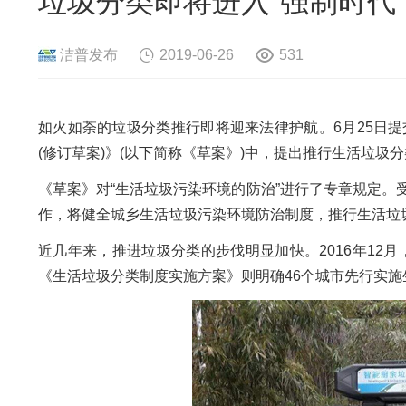
垃圾分类即将进入“强制时代
危险废物资源化系统
废旧电路板
旧
废旧轮胎资源化系统
瓜秧/蔬菜秧
菌
洁普发布
2019-06-26
531
如火如荼的垃圾分类推行即将迎来法律护航。6月25日
(修订草案)》(以下简称《草案》)中，提出推行生活垃
《草案》对“生活垃圾污染环境的防治”进行了专章规定
作，将健全城乡生活垃圾污染环境防治制度，推行生活垃
近几年来，推进垃圾分类的步伐明显加快。2016年12
《生活垃圾分类制度实施方案》则明确46个城市先行实施