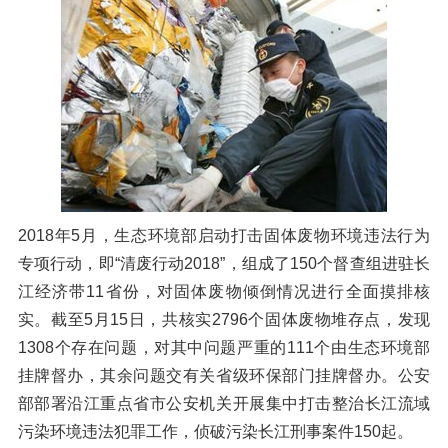
橡胶破胶机组
风选机
滚筒筛
磁选机
涡电流分选机
脉冲除尘器
轮胎抽丝机
2018年5月，生态环境部启动打击固体废物环境违法行为
专项行动，即“清废行动2018”，组成了150个督查组进驻长
江经济带11省份，对固体废物倾倒情况进行全面摸排核
实。截至5月15日，共核实2796个固体废物堆存点，发现
1308个存在问题，对其中问题严重的111个由生态环境部
挂牌督办，其余问题交有关省级环保部门挂牌督办。公安
部部署沿江重点省市公安机关开展集中打击整治长江流域
污染环境违法犯罪工作，侦破污染长江刑事案件150起。