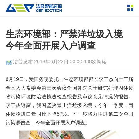
产品中心
撕碎设备
生态环境部：严禁洋垃圾入境
双轴撕碎机
单轴撕碎机
今年全面开展入户调查
解决方案
四轴撕碎机
液压粗碎机
洁普发布
2018年6月22日 00:00
438次阅读
垃圾破袋机
移动式撕碎站
服务支持
粉碎设备
6月19日，受国务院委托，生态环境部部长李干杰向十三届
新闻资讯
全国人大常委会第三次会议作国务院关于研究处理固体废
环锤式粉碎机
鼓式粉碎机
破碎设备
物污染环境防治法执法检查报告及审议意见情况的报告。
轮胎钢丝分离机
通用型粉碎机
反击式破碎机
颚式破碎机
挤压成型设备
李干杰透露，我国坚决禁止洋垃圾入境，今年一季度，固
走进洁普
体废物进口量同比下降57%。下一步将力推进第二次全国
圆锥破碎机
立轴冲击式破碎机
RDF成型机
生物质颗粒机
成套机组
污染源普查，今年全面开展入户调查。
联系我们
重型锤式破碎机
移动式破碎站
液压打包机
封闭式破碎系统
废轮胎热解系统
分选分离设备