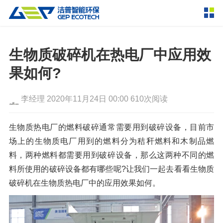
产品中心
撕碎设备
生物质破碎机在热电厂中应用效
双轴撕碎机
单轴撕碎机
果如何?
解决方案
四轴撕碎机
液压粗碎机
李经理
2020年11月24日 00:00
610次阅读
垃圾破袋机
移动式撕碎站
服务支持
粉碎设备
生物质热电厂的燃料破碎通常需要用到破碎设备，目前市
新闻资讯
场上的生物质电厂用到的燃料分为秸秆燃料和木制品燃
环锤式粉碎机
鼓式粉碎机
破碎设备
料，两种燃料都需要用到破碎设备，那么这两种不同的燃
轮胎钢丝分离机
通用型粉碎机
反击式破碎机
颚式破碎机
挤压成型设备
料所使用的破碎设备都有哪些呢?让我们一起去看看生物质
走进洁普
破碎机在生物质热电厂中的应用效果如何。
圆锥破碎机
立轴冲击式破碎机
RDF成型机
生物质颗粒机
成套机组
联系我们
重型锤式破碎机
移动式破碎站
液压打包机
封闭式破碎系统
废轮胎热解系统
分选分离设备