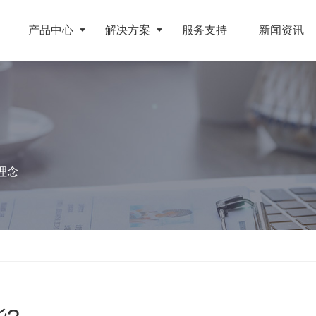
产品中心
解决方案
服务支持
新闻资讯
破碎设备
客户案例
挤压成型设备
电池
反击式破碎机
江苏地区年产10万吨废纺替代燃料生产线
RDF成型机
理念
旧电缆
颚式破碎机
北京某再生资源分拣中心项目
生物质颗粒机
属废料
圆锥破碎机
江西大件垃圾资源化处置项目
液压打包机
盘
立轴冲击式破碎机
浙江工业固废RDF燃料生产线
旧橡胶
重型锤式破碎机
山东生物质颗粒燃料技改项目
弃玻璃钢
移动式破碎站
浙江宁波环卫资源回收处置中心EPC项目