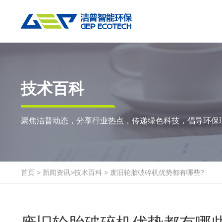
热门搜索:
垃圾撕碎机
RDF生产线
工业垃圾破碎机
撕碎设备
重点应用
粉碎设备
物料方案
技术百科
双轴撕碎机
RDF/SRF燃料制备系统
环锤式粉碎机
陈腐垃圾
废
聚焦洁普动态，分享行业热点，传递绿色科技，倡导环保
单轴撕碎机
大件垃圾资源化系统
鼓式粉碎机
风电叶片
废
四轴撕碎机
工业垃圾资源化系统
轮胎钢丝分离机
废纸
金
液压粗碎机
生物质资源化系统
通用型粉碎机
废桶
硬
首页
>
新闻资讯
>
技术百科
>
废旧轮胎破碎机优势都有哪些?
垃圾破袋机
生活垃圾资源化系统
报废汽车
废
移动式撕碎站
建筑装修垃圾资源化系统
废玻璃
废