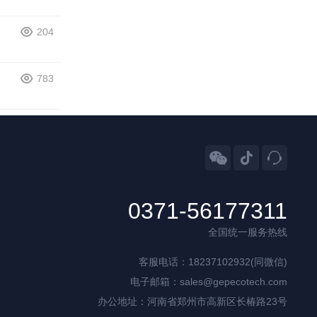
204
783



0371-56177311
全国统一服务热线
客服电话：18237102932(同微信)
电子邮箱：sales@gepecotech.com
办公地址：河南省郑州市高新区长椿路23号