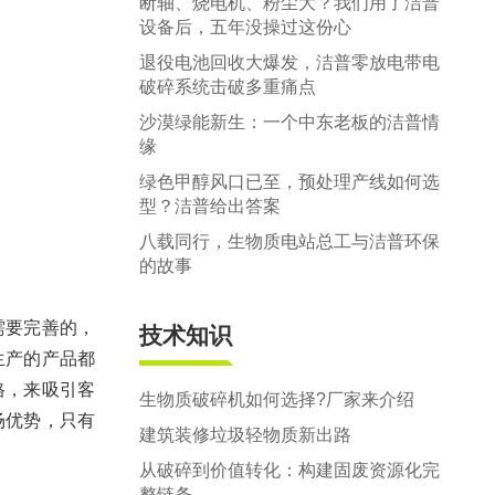
断轴、烧电机、粉尘大？我们用了洁普
设备后，五年没操过这份心
退役电池回收大爆发，洁普零放电带电
破碎系统击破多重痛点
沙漠绿能新生：一个中东老板的洁普情
缘
绿色甲醇风口已至，预处理产线如何选
型？洁普给出答案
八载同行，生物质电站总工与洁普环保
的故事
需要完善的，
技术知识
生产的产品都
格，来吸引客
生物质破碎机如何选择?厂家来介绍
场优势，只有
建筑装修垃圾轻物质新出路
从破碎到价值转化：构建固废资源化完
整链条