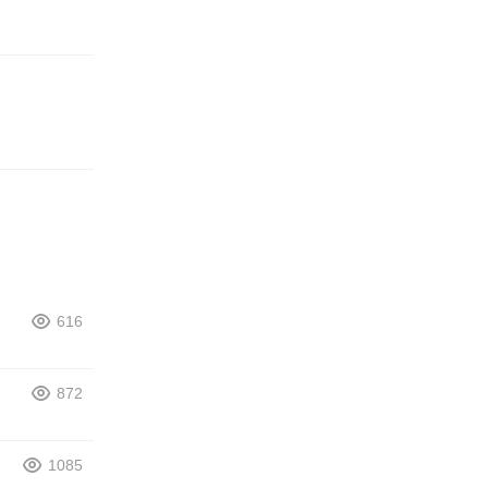
616
872
1085