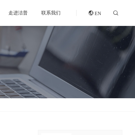
走进洁普
联系我们
 EN
成套机组
专题报道
分选分离设备
封闭式破碎系统
风电叶片回收处理方案及核心设备
风选机
废轮胎热解系统
垃圾衍生燃料RDF/SRF生产线系统
滚筒筛
橡胶破胶机组
再生资源绿色分拣中心的建设规划和设备选择
磁选机
水泥窑协同处置固废预处理系统
涡电流分选机
废旧纺织品做替代燃料的设备和工艺选择
脉冲除尘器
生物质燃料预破碎生产线系统
轮胎抽丝机