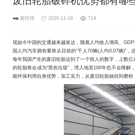
废旧轮胎破碎机优势都有哪些
危险废物资源化系统
废旧电路板
旧
废旧轮胎资源化系统
瓜秧/蔬菜秧
菌
黄经理
2020-11-18
714
现如今中国的交通越来越发达，随着人均收入增高、GDP持
国人均汽车拥有量将从目前的“千人70辆(人均0.07辆)”
每年我国产生的废旧轮胎达到了一个惊人的数字，上数亿条
的轮胎将会成为“黑色垃圾”，埋入地里100年也不会降
能环保利用自身优势，加工实力，从废旧轮胎抽丝到磨粉