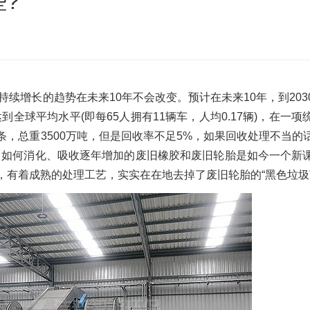
?
沙发床垫
广东移动式建筑垃圾处理项目
棒
新疆危废油泥塑料袋破碎处置项目
续增长的趋势在未来10年不会改变。预计在未来10年，到203
，达到全球平均水平(即每65人拥有11辆车，人均0.17辆)，在一
，总重3500万吨，但是回收率不足5%，如果回收处理不当的
解，如何消化、吸收逐年增加的废旧橡胶和废旧轮胎是如今一个新
，有着成熟的处理工艺，实实在在地去掉了废旧轮胎的“黑色垃圾