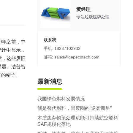
郑州市中原区生活垃圾分拣中心项目
黄经理
建筑,装修,大件垃圾三位一体联合处置
专注垃圾破碎处理
联系我
0年之前，中
手机: 18237102932
项统计中显示，
邮箱: sales@gepecotech.com
话，这些废旧
课题。洁普智
”的帽子。
最新消息
我国绿色燃料发展情况
我是替代燃料，固废圈的“逆袭新星”
木质废弃物预处理赋能可持续航空燃料
SAF规模化落地