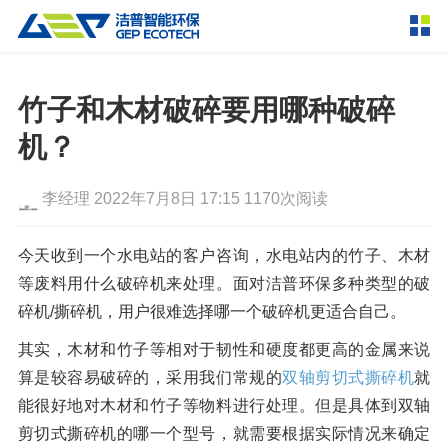
产品中心
撕碎设备
竹子和木材破碎要用哪种破碎
双轴撕碎机
单轴撕碎机
机？
解决方案
四轴撕碎机
液压粗碎机
李经理
2022年7月8日 17:15
1170次阅读
垃圾破袋机
移动式撕碎站
服务支持
粉碎设备
今天收到一个水电站的客户咨询，水电站内的竹子、木材
新闻资讯
等废料用什么破碎机来处理。面对洁普环保多种类型的破
环锤式粉碎机
鼓式粉碎机
破碎设备
碎机/撕碎机，用户很难选择哪一个破碎机更适合自己。
轮胎钢丝分离机
通用型粉碎机
反击式破碎机
颚式破碎机
挤压成型设备
走进洁普
其实，木材和竹子等相对于韧性和硬度都更高的金属来说
圆锥破碎机
立轴冲击式破碎机
算是较容易破碎的，采用我们常规的
双轴剪切式撕碎机
就
RDF成型机
生物质颗粒机
成套机组
联系我们
能很好地对木材和竹子等物料进行处理。但是具体到双轴
重型锤式破碎机
移动式破碎站
液压打包机
封闭式破碎系统
废轮胎热解系统
分选分离设备
剪切式撕碎机的哪一个型号，就需要根据实际情况来确定