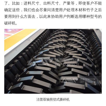
了。比如：进料尺寸、出料尺寸、产量等，即使客户不能
橡胶破胶机组
风选机
滚筒筛
确定这些，我们也会尽量问清楚用户处理木材和竹子之后
磁选机
涡电流分选机
要用到什么方面去，以此来协助用户判断选用哪种型号的
破碎机。
脉冲除尘器
轮胎抽丝机
洁普双轴剪切式撕碎机