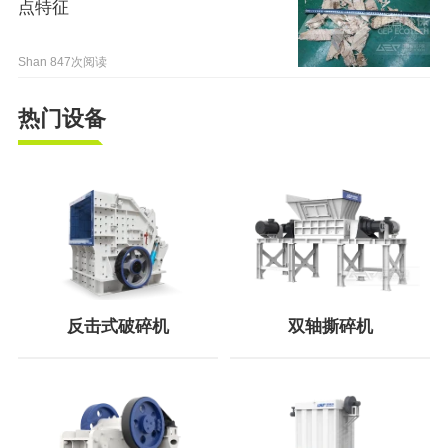
点特征
Shan
847次阅读
热门设备
反击式破碎机
双轴撕碎机