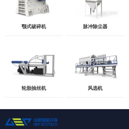
颚式破碎机
脉冲除尘器
轮胎抽丝机
风选机