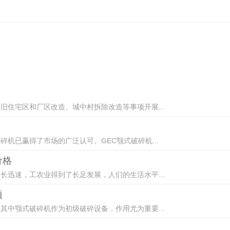
住宅区和厂区改造、城中村拆除改造等事项开展...
机已赢得了市场的广泛认可。GEC颚式破碎机...
价格
迅速，工农业得到了长足发展，人们的生活水平...
项
中颚式破碎机作为初级破碎设备，作用尤为重要...