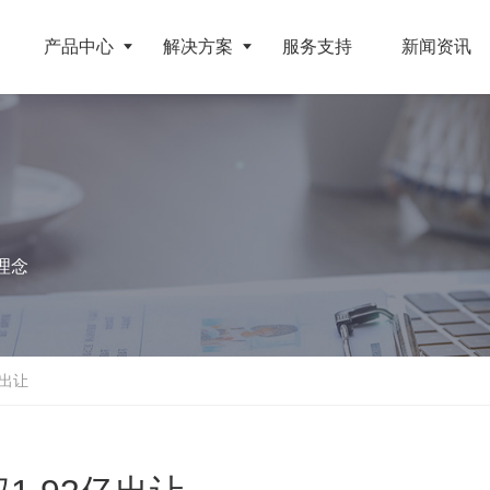
产品中心
解决方案
服务支持
新闻资讯
破碎设备
客户案例
挤压成型设备
电池
反击式破碎机
江苏地区年产10万吨废纺替代燃料生产线
RDF成型机
理念
旧电缆
颚式破碎机
北京某再生资源分拣中心项目
生物质颗粒机
属废料
圆锥破碎机
江西大件垃圾资源化处置项目
液压打包机
盘
立轴冲击式破碎机
浙江工业固废RDF燃料生产线
亿出让
旧橡胶
重型锤式破碎机
山东生物质颗粒燃料技改项目
弃玻璃钢
移动式破碎站
浙江宁波环卫资源回收处置中心EPC项目