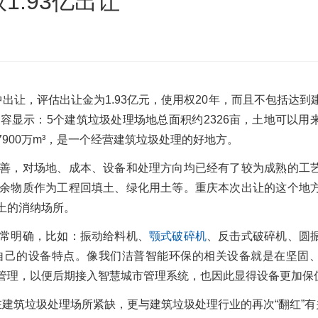
.93亿出让
沙发床垫
广东移动式建筑垃圾处理项目
棒
新疆危废油泥塑料袋破碎处置项目
出让，评估出让金为1.93亿元，使用权20年，而且不包括达到
容显示：5个建筑垃圾处理场地总面积约2326亩，土地可以用
900万m³，是一个经营建筑垃圾处理的好地方。
善，对场地、成本、设备和处理方向均已经有了较为成熟的工
余物质作为工程回填土、绿化用土等。重庆本次出让的这个地
土的消纳场所。
常明确，比如：振动给料机、
颚式破碎机
、反击式破碎机、圆
自己的设备特点。像我们洁普智能环保的相关设备就是在坚固
管理，以便后期接入智慧城市管理系统，也因此显得设备更加保
现在建筑垃圾处理场所紧缺，更与建筑垃圾处理行业的再次“翻红”有