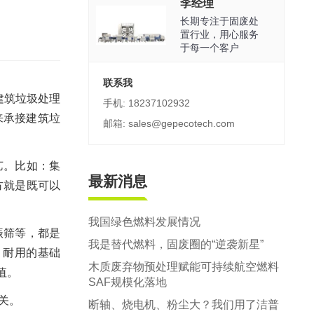
郑州市中原区生活垃圾分拣中心项目
李经理
长期专注于固废处
建筑,装修,大件垃圾三位一体联合处置
置行业，用心服务
于每一个客户
联系我
建筑垃圾处理
手机: 18237102932
来承接建筑垃
邮箱: sales@gepecotech.com
艺。比如：集
最新消息
方就是既可以
我国绿色燃料发展情况
振筛等，都是
我是替代燃料，固废圈的“逆袭新星”
、耐用的基础
木质废弃物预处理赋能可持续航空燃料
值。
SAF规模化落地
关。
断轴、烧电机、粉尘大？我们用了洁普