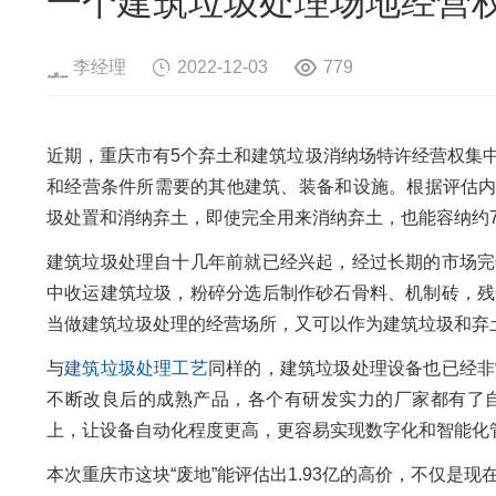
一个建筑垃圾处理场地经营权1
危险废物资源化系统
废旧电路板
旧
废旧轮胎资源化系统
瓜秧/蔬菜秧
菌
李经理
2022-12-03
779
近期，重庆市有5个弃土和建筑垃圾消纳场特许经营权集中
和经营条件所需要的其他建筑、装备和设施。根据评估内
圾处置和消纳弃土，即使完全用来消纳弃土，也能容纳约7
建筑垃圾处理自十几年前就已经兴起，经过长期的市场完
中收运建筑垃圾，粉碎分选后制作砂石骨料、机制砖，残
当做建筑垃圾处理的经营场所，又可以作为建筑垃圾和弃
与
建筑垃圾处理工艺
同样的，建筑垃圾处理设备也已经非
不断改良后的成熟产品，各个有研发实力的厂家都有了
上，让设备自动化程度更高，更容易实现数字化和智能化
本次重庆市这块“废地”能评估出1.93亿的高价，不仅是