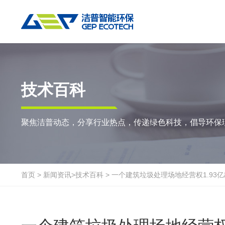
热门搜索:
垃圾撕碎机
RDF生产线
工业垃圾破碎机
撕碎设备
重点应用
粉碎设备
物料方案
技术百科
双轴撕碎机
RDF/SRF燃料制备系统
环锤式粉碎机
陈腐垃圾
废
聚焦洁普动态，分享行业热点，传递绿色科技，倡导环保
单轴撕碎机
大件垃圾资源化系统
鼓式粉碎机
风电叶片
废
四轴撕碎机
工业垃圾资源化系统
轮胎钢丝分离机
废纸
金
液压粗碎机
生物质资源化系统
通用型粉碎机
废桶
硬
首页
>
新闻资讯
>
技术百科
>
一个建筑垃圾处理场地经营权1.93
垃圾破袋机
生活垃圾资源化系统
报废汽车
废
移动式撕碎站
建筑装修垃圾资源化系统
废玻璃
废