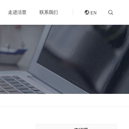
走进洁普
联系我们
 EN
成套机组
专题报道
分选分离设备
封闭式破碎系统
风电叶片回收处理方案及核心设备
风选机
废轮胎热解系统
垃圾衍生燃料RDF/SRF生产线系统
滚筒筛
橡胶破胶机组
再生资源绿色分拣中心的建设规划和设备选择
磁选机
水泥窑协同处置固废预处理系统
涡电流分选机
废旧纺织品做替代燃料的设备和工艺选择
脉冲除尘器
生物质燃料预破碎生产线系统
轮胎抽丝机