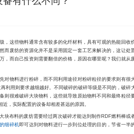
设备有什么不同？
沙发床垫
广东移动式建筑垃圾处理项目
棒
新疆危废油泥塑料袋破碎处置项目
圾，这些物料通常含有较多的化纤材料，具有可观的热能回收
然而废纺的资源化并不是采用固定一套工艺来解决的，这让处
万，而自己投资则需要翻倍的价格，原因在哪里呢？我们就从
先对物料进行粉碎，而不同利用途径对粉碎粒径的要求则有很
而回收再利用则要求越细越好。不同破碎的破碎等级是不同的，破碎
备则很难破碎大块物料，这些就导致原始物料不同和最终粒径
相近，实际配置的设备却相差甚远的原因。
大块布料的废纺需要经过两次破碎才能达到制作RDF燃料棒或
的细碎机
即可达到对物料进行一步到位处理的目的，节省一半