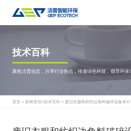
热门搜索:
垃圾撕碎机
RDF生产线
工业垃圾破碎机
撕碎设备
重点应用
粉碎设备
物料方案
技术百科
双轴撕碎机
RDF/SRF燃料制备系统
环锤式粉碎机
陈腐垃圾
废
聚焦洁普动态，分享行业热点，传递绿色科技，倡导环保
单轴撕碎机
大件垃圾资源化系统
鼓式粉碎机
风电叶片
废
四轴撕碎机
工业垃圾资源化系统
轮胎钢丝分离机
废纸
金
液压粗碎机
生物质资源化系统
通用型粉碎机
废桶
硬
首页
>
新闻资讯
>
技术百科
>
废旧衣服和纺织边角料破碎设备有什
垃圾破袋机
生活垃圾资源化系统
报废汽车
废
移动式撕碎站
建筑装修垃圾资源化系统
废玻璃
废