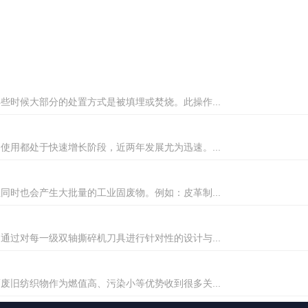
时候大部分的处置方式是被填埋或焚烧。此操作...
用都处于快速增长阶段，近两年发展尤为迅速。...
时也会产生大批量的工业固废物。例如：皮革制...
过对每一级双轴撕碎机刀具进行针对性的设计与...
旧纺织物作为燃值高、污染小等优势收到很多关...