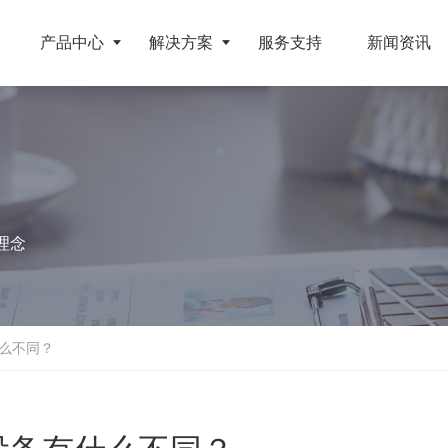
产品中心
解决方案
服务支持
新闻资讯
破碎设备
客户案例
挤压成型设备
电池
反击式破碎机
江苏地区年产10万吨废纺替代燃料生产线
RDF成型机
理念
旧电缆
颚式破碎机
北京某再生资源分拣中心项目
生物质颗粒机
属废料
圆锥破碎机
江西大件垃圾资源化处置项目
液压打包机
盘
立轴冲击式破碎机
浙江工业固废RDF燃料生产线
么不同？
旧橡胶
重型锤式破碎机
山东生物质颗粒燃料技改项目
弃玻璃钢
移动式破碎站
浙江宁波环卫资源回收处置中心EPC项目