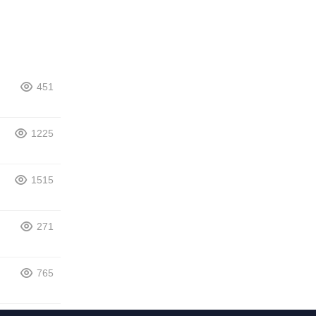
451
1225
1515
271
765