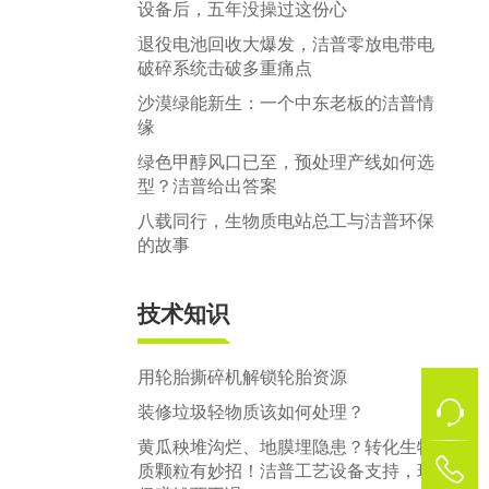
设备后，五年没操过这份心
退役电池回收大爆发，洁普零放电带电
破碎系统击破多重痛点
沙漠绿能新生：一个中东老板的洁普情
缘
绿色甲醇风口已至，预处理产线如何选
型？洁普给出答案
八载同行，生物质电站总工与洁普环保
的故事
技术知识
用轮胎撕碎机解锁轮胎资源
装修垃圾轻物质该如何处理？
黄瓜秧堆沟烂、地膜埋隐患？转化生物
1
质颗粒有妙招！洁普工艺设备支持，环