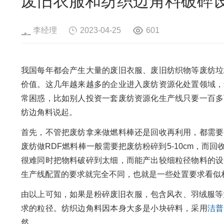
废旧衣服和纺织边角料破碎
危险废物资源化系统
废旧电路板
旧
废旧轮胎资源化系统
瓜秧/蔬菜秧
菌
李经理
2023-04-25
601
我国每年都会产生大量的废旧衣服、废旧纺织物等废纺垃
价值。这几年越来越多的企业进入废纺资源化处置领域，
常困惑，比如别人投资一套废纺资源化生产线只要一百多
纺边角料说起。
首先，不管把废纺拿来做燃料棒还是回收再利用，都需要
废纺做RDF燃料棒一般需要把废纺粉碎到5-10cm，
很难同时把物料破碎到太细，而能产出较细粒径物料的设
生产线配置的要求就完全不同，也就是一些处置要求看似
由以上可知，如果是粉碎废旧衣服，包含风衣、羽绒服等
求的粒径。纺织边角料因本身大多是小块碎料，采用
洁普
然。