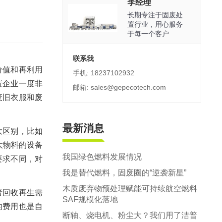
郑州市中原区生活垃圾分拣中心项目
李经理
长期专注于固废处
建筑,装修,大件垃圾三位一体联合处置
置行业，用心服务
于每一个客户
联系我
价值和再利用
手机: 18237102932
置企业一度非
邮箱: sales@gepecotech.com
废旧衣服和废
最新消息
大区别，比如
大物料的设备
我国绿色燃料发展情况
要求不同，对
我是替代燃料，固废圈的“逆袭新星”
木质废弃物预处理赋能可持续航空燃料
者回收再生需
SAF规模化落地
的费用也是自
断轴、烧电机、粉尘大？我们用了洁普