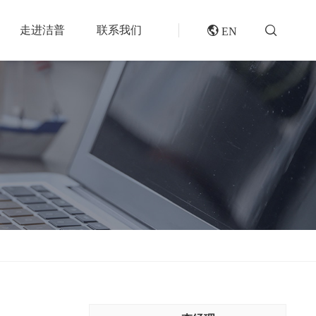
走进洁普
联系我们
 EN
成套机组
专题报道
分选分离设备
封闭式破碎系统
风电叶片回收处理方案及核心设备
风选机
废轮胎热解系统
垃圾衍生燃料RDF/SRF生产线系统
滚筒筛
橡胶破胶机组
再生资源绿色分拣中心的建设规划和设备选择
磁选机
水泥窑协同处置固废预处理系统
涡电流分选机
废旧纺织品做替代燃料的设备和工艺选择
脉冲除尘器
生物质燃料预破碎生产线系统
轮胎抽丝机