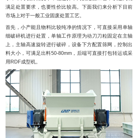
橡胶破胶机组
风选机
滚筒筛
满足处置要求，也要性价比较高。下面我们来分析下目前
市场上对于一般工业固废处置工艺。
磁选机
涡电流分选机
首先，小产能且物料比较纯净的情况下，可直接采用单轴
脉冲除尘器
轮胎抽丝机
细破碎机进行处置，单轴工作原理为动刀刀粒固定在主轴
上，主轴高速旋转进行破碎，设备下方配置筛网，控制出
料大小，可满足出料50-80mm，后端可直接打包转运或采
用RDF成型机。