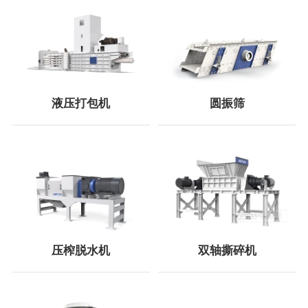
液压打包机
圆振筛
压榨脱水机
双轴撕碎机