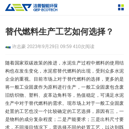
产品中心
撕碎设备
替代燃料生产工艺如何选择？
双轴撕碎机
单轴撕碎机
解决方案
许志豪
2023年9月29日 09:59
410次阅读
四轴撕碎机
液压粗碎机
垃圾破袋机
移动式撕碎站
服务支持
随着国家双碳政策的推进，水泥生产过程中燃料的使用结
构也在发生变化，水泥窑替代燃料的出现，受到众多水泥
粉碎设备
企业的重视。目前市场上对于替代燃料的选择，更多的是
新闻资讯
环锤式粉碎机
鼓式粉碎机
破碎设备
将一般工业固废作为原料进行生产，一般工业固废包含废
旧纺织物、塑料、皮革边角料等，热值稳定，可满足水泥
轮胎钢丝分离机
通用型粉碎机
反击式破碎机
颚式破碎机
挤压成型设备
走进洁普
生产中对于替代燃料的需求。现市场上对于一般工业固废
圆锥破碎机
立轴冲击式破碎机
RDF成型机
生物质颗粒机
成套机组
处置的工艺也没一个比较确定的工艺选择，原因有三，一
联系我们
是物料的成分复杂程度；二是产能要求；三是出料尺寸要
重型锤式破碎机
移动式破碎站
液压打包机
封闭式破碎系统
废轮胎热解系统
分选分离设备
求，不同项目情况下，需选择不同的处置工艺，以达到既