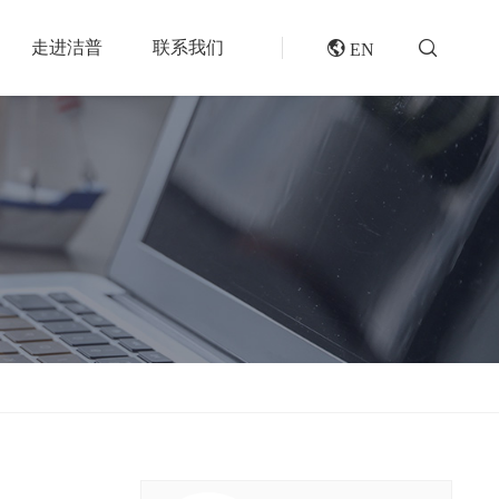
走进洁普
联系我们
 EN
成套机组
专题报道
分选分离设备
封闭式破碎系统
风电叶片回收处理方案及核心设备
风选机
废轮胎热解系统
垃圾衍生燃料RDF/SRF生产线系统
滚筒筛
橡胶破胶机组
再生资源绿色分拣中心的建设规划和设备选择
磁选机
水泥窑协同处置固废预处理系统
涡电流分选机
废旧纺织品做替代燃料的设备和工艺选择
脉冲除尘器
生物质燃料预破碎生产线系统
轮胎抽丝机