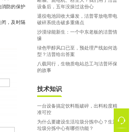
断轴、烧电机、粉尘大？我们用了洁普
设备后，五年没操过这份心
动消防的保护
退役电池回收大爆发，洁普零放电带电
关闭，及时隔
破碎系统击破多重痛点
沙漠绿能新生：一个中东老板的洁普情
缘
绿色甲醇风口已至，预处理产线如何选
型？洁普给出答案
八载同行，生物质电站总工与洁普环保
的故事
技术知识
一台设备搞定饮料瓶破碎，出料粒度精
准可控
为什么要建设生活垃圾分拣中心？生活
垃圾分拣中心有哪些功能？