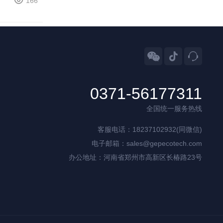
166



0371-56177311
全国统一服务热线
客服电话：18237102932(同微信)
电子邮箱：sales@gepecotech.com
办公地址：河南省郑州市高新区长椿路23号