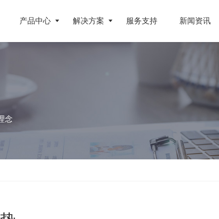
产品中心
解决方案
服务支持
新闻资讯
破碎设备
客户案例
挤压成型设备
电池
反击式破碎机
江苏地区年产10万吨废纺替代燃料生产线
RDF成型机
理念
旧电缆
颚式破碎机
北京某再生资源分拣中心项目
生物质颗粒机
属废料
圆锥破碎机
江西大件垃圾资源化处置项目
液压打包机
盘
立轴冲击式破碎机
浙江工业固废RDF燃料生产线
旧橡胶
重型锤式破碎机
山东生物质颗粒燃料技改项目
弃玻璃钢
移动式破碎站
浙江宁波环卫资源回收处置中心EPC项目