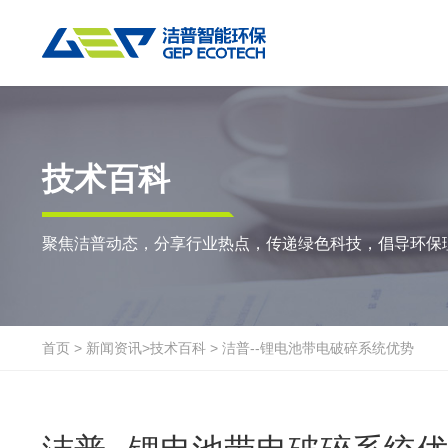
热门搜索:
垃圾撕碎机
RDF生产线
工业垃圾破碎机
撕碎设备
重点应用
粉碎设备
物料方案
技术百科
双轴撕碎机
RDF/SRF燃料制备系统
环锤式粉碎机
陈腐垃圾
废
聚焦洁普动态，分享行业热点，传递绿色科技，倡导环保
单轴撕碎机
大件垃圾资源化系统
鼓式粉碎机
风电叶片
废
四轴撕碎机
工业垃圾资源化系统
轮胎钢丝分离机
废纸
金
液压粗碎机
生物质资源化系统
通用型粉碎机
废桶
硬
首页
>
新闻资讯
>
技术百科
>
洁普--锂电池带电破碎系统优势
垃圾破袋机
生活垃圾资源化系统
报废汽车
废
移动式撕碎站
建筑装修垃圾资源化系统
废玻璃
废