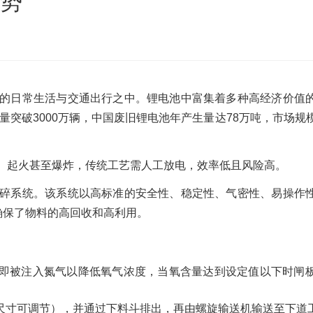
优势
沙发床垫
广东移动式建筑垃圾处理项目
棒
新疆危废油泥塑料袋破碎处置项目
的日常生活与交通出行之中。锂电池中富集着多种高经济价值
量突破3000万辆，中国废旧锂电池年产生量达78万吨，市场规
、起火甚至爆炸，传统工艺需人工放电，效率低且风险高。
碎系统。该系统以高标准的安全性、稳定性、气密性、易操作
确保了物料的高回收和高利用。‌
即被注入氮气以降低氧气浓度，当氧含量达到设定值以下时闸
尺寸可调节），并通过下料斗排出，再由螺旋输送机输送至下道