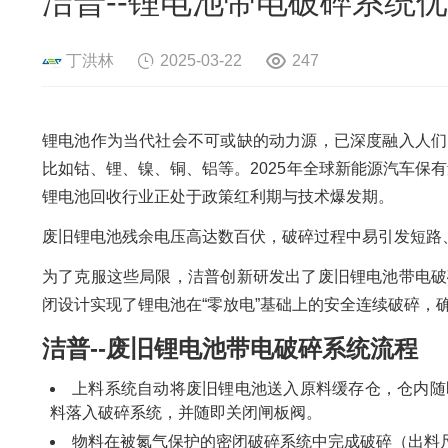
洁普--锂电池带电破碎系统
危险废物资源化系统
废旧电路板
旧
废旧轮胎资源化系统
瓜秧/蔬菜秧
菌
丁洪林
2025-03-22
247
锂电池作为当代社会不可或缺的动力源，已深度融入人们
比如钴、锂、镍、铜、铝等。2025年全球新能源汽车保有
锂电池回收行业正处于‌政策红利期‌与‌技术爆发期。
废旧锂电池残余电压高达数百伏，破碎过程中易引发短路
为了克服这些局限，洁普创新研发出了废旧锂电池带电破
闭设计实现了锂电池在“零放电”基础上的安全连续破碎，
洁普--废旧锂电池带电破碎系统流程
上料系统自动将废旧锂电池送入原料缓存仓，仓内随
料落入破碎系统，并随即关闭闸板阀。
物料在被氮气保护的密闭破碎系统中完成破碎（出料