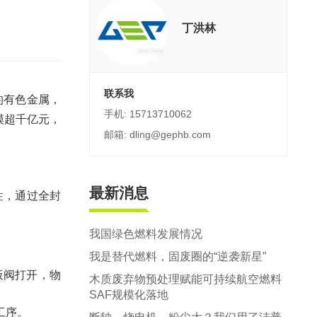
郑州市中原区生活垃圾分拣中心项目
丁洪林
建筑,装修,大件垃圾三位一体联合处置
联系我
的有色金属，
手机: 15713710062
模超千亿元，
邮箱: dling@gephb.com
最新消息
性，通过全封
我国绿色燃料发展情况
我是替代燃料，固废圈的“逆袭新星”
板阀打开，物
木质废弃物预处理赋能可持续航空燃料
SAF规模化落地
工序。