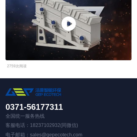
橡胶破胶机组
风选机
滚筒筛
磁选机
涡电流分选机
脉冲除尘器
轮胎抽丝机
2759次阅读
0371-56177311
全国统一服务热线
客服电话：18237102932(同微信)
电子邮箱：sales@gepecotech.com