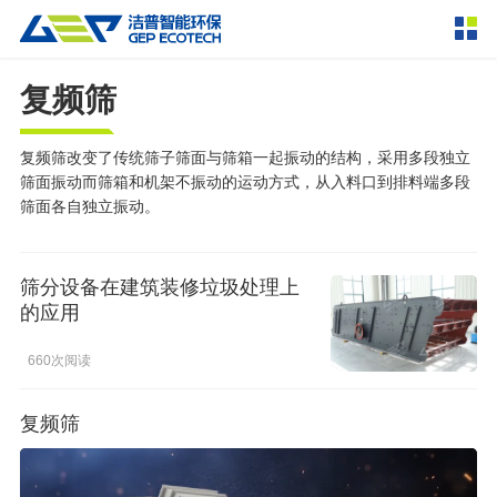
复频筛
产品中心
撕碎设备
双轴撕碎机
单轴撕碎机
复频筛改变了传统筛子筛面与筛箱一起振动的结构，采用多段独立
解决方案
筛面振动而筛箱和机架不振动的运动方式，从入料口到排料端多段
四轴撕碎机
液压粗碎机
筛面各自独立振动。
垃圾破袋机
移动式撕碎站
服务支持
粉碎设备
筛分设备在建筑装修垃圾处理上
新闻资讯
的应用
环锤式粉碎机
鼓式粉碎机
破碎设备
660次阅读
轮胎钢丝分离机
通用型粉碎机
反击式破碎机
颚式破碎机
挤压成型设备
走进洁普
圆锥破碎机
立轴冲击式破碎机
RDF成型机
生物质颗粒机
成套机组
复频筛
联系我们
重型锤式破碎机
移动式破碎站
液压打包机
封闭式破碎系统
废轮胎热解系统
分选分离设备