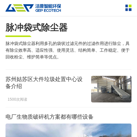
脉冲袋式除尘器
产品中心
撕碎设备
双轴撕碎机
单轴撕碎机
脉冲袋式除尘器利用多孔的袋状过滤元件的过滤作用进行除尘，具
解决方案
有除尘效率高、适应性强、使用灵活、结构简单、工作稳定、便于
四轴撕碎机
液压粗碎机
回收粉尘、维护简单等优点。
垃圾破袋机
移动式撕碎站
服务支持
粉碎设备
苏州姑苏区大件垃圾处置中心设
新闻资讯
备介绍
环锤式粉碎机
鼓式粉碎机
破碎设备
1500次阅读
轮胎钢丝分离机
通用型粉碎机
反击式破碎机
颚式破碎机
挤压成型设备
走进洁普
圆锥破碎机
立轴冲击式破碎机
RDF成型机
生物质颗粒机
成套机组
电厂生物质破碎机方案都有哪些设备
联系我们
重型锤式破碎机
移动式破碎站
液压打包机
封闭式破碎系统
废轮胎热解系统
分选分离设备