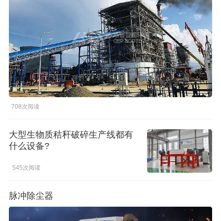
橡胶破胶机组
风选机
滚筒筛
磁选机
涡电流分选机
脉冲除尘器
轮胎抽丝机
708次阅读
大型生物质秸秆破碎生产线都有
什么设备?
545次阅读
脉冲除尘器