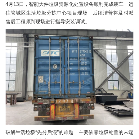
4月13日，智能大件垃圾资源化处置设备顺利完成装车，运
橡胶破胶机组
风选机
滚筒筛
往管城区生活垃圾分拣中心项目现场，后续洁普将及时派
磁选机
涡电流分选机
售后工程师到现场进行指导安装调试。
脉冲除尘器
轮胎抽丝机
破解生活垃圾“先分后混”的难题，主要依靠垃圾处置的末端