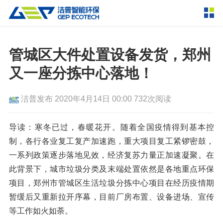
产品中心
撕碎设备
管城区大件处置设备发货，郑州
双轴撕碎机
单轴撕碎机
又一座分拣中心落地！
解决方案
四轴撕碎机
液压粗碎机
洁普发布
2020年4月14日 00:00
732次阅读
垃圾破袋机
移动式撕碎站
服务支持
粉碎设备
导读：寒冬已过，春暖花开。随着全国疫情得到基本控
新闻资讯
制，各行各业复工复产加速跑，重大项目复工紧锣密鼓，
环锤式粉碎机
鼓式粉碎机
破碎设备
一系列政策逐步落地见效，经济复苏力量正加速凝聚。在
轮胎钢丝分离机
通用型粉碎机
反击式破碎机
颚式破碎机
挤压成型设备
此背景下，城市垃圾分类及末端处置依然是各地重点环保
走进洁普
项目，郑州市管城区生活垃圾分拣中心项目在经历疫情期
圆锥破碎机
立轴冲击式破碎机
RDF成型机
生物质颗粒机
成套机组
暂缓后又重新拉开序幕，目前厂房布置、设备进场、宣传
联系我们
重型锤式破碎机
移动式破碎站
液压打包机
封闭式破碎系统
废轮胎热解系统
等工作如火如荼。
分选分离设备