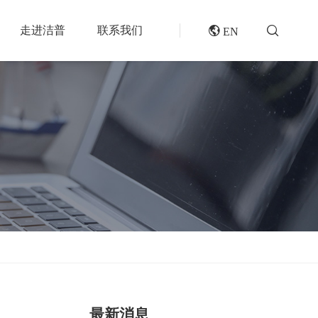
走进洁普
联系我们
 EN
成套机组
专题报道
分选分离设备
封闭式破碎系统
风电叶片回收处理方案及核心设备
风选机
废轮胎热解系统
垃圾衍生燃料RDF/SRF生产线系统
滚筒筛
橡胶破胶机组
再生资源绿色分拣中心的建设规划和设备选择
磁选机
水泥窑协同处置固废预处理系统
涡电流分选机
废旧纺织品做替代燃料的设备和工艺选择
脉冲除尘器
生物质燃料预破碎生产线系统
轮胎抽丝机
最新消息