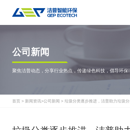
热门搜索:
垃圾撕碎机
RDF生产线
工业垃圾破碎机
撕碎设备
重点应用
粉碎设备
物料方案
公司新闻
双轴撕碎机
RDF/SRF燃料制备系统
环锤式粉碎机
陈腐垃圾
废
聚焦洁普动态，分享行业热点，传递绿色科技，倡导环保
单轴撕碎机
大件垃圾资源化系统
鼓式粉碎机
风电叶片
废
四轴撕碎机
工业垃圾资源化系统
轮胎钢丝分离机
废纸
金
液压粗碎机
生物质资源化系统
通用型粉碎机
废桶
硬
首页
>
新闻资讯
>
公司新闻
>
垃圾分类逐步推进，洁普助力垃圾分
垃圾破袋机
生活垃圾资源化系统
报废汽车
废
移动式撕碎站
建筑装修垃圾资源化系统
废玻璃
废