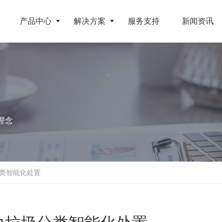
产品中心
解决方案
服务支持
新闻资讯
破碎设备
客户案例
挤压成型设备
电池
反击式破碎机
江苏地区年产10万吨废纺替代燃料生产线
RDF成型机
理念
旧电缆
颚式破碎机
北京某再生资源分拣中心项目
生物质颗粒机
属废料
圆锥破碎机
江西大件垃圾资源化处置项目
液压打包机
盘
立轴冲击式破碎机
浙江工业固废RDF燃料生产线
类智能化处置
旧橡胶
重型锤式破碎机
山东生物质颗粒燃料技改项目
弃玻璃钢
移动式破碎站
浙江宁波环卫资源回收处置中心EPC项目