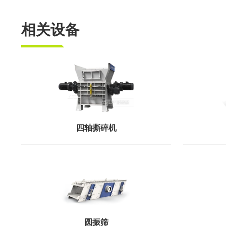
相关设备
四轴撕碎机
圆振筛