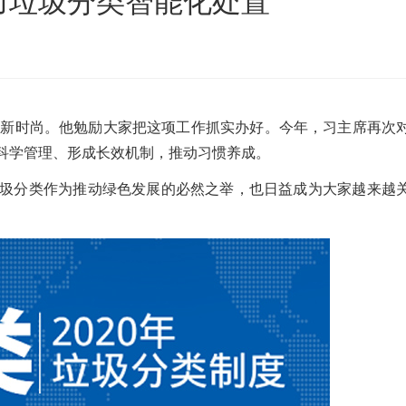
力垃圾分类智能化处置
沙发床垫
广东移动式建筑垃圾处理项目
棒
新疆危废油泥塑料袋破碎处置项目
是新时尚。他勉励大家把这项工作抓实办好。今年，习主席再次
科学管理、形成长效机制，推动习惯养成。
圾分类作为推动绿色发展的必然之举，也日益成为大家越来越