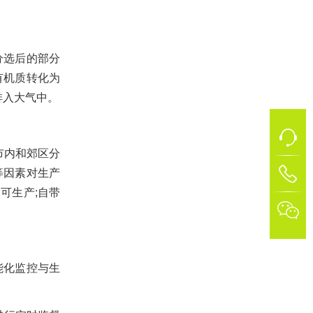
分选后的部分
有机质转化为
排入大气中。
市内和郊区分
等因素对生产
1
可生产;自带

能化监控与生