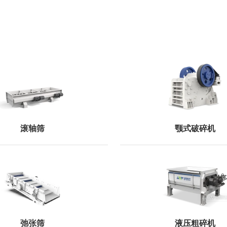
滚轴筛
颚式破碎机
弛张筛
液压粗碎机