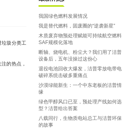
郑州市中原区生活垃圾分拣中心项目
建筑,装修,大件垃圾三位一体联合处置
我国绿色燃料发展情况
我是替代燃料，固废圈的“逆袭新星”
木质废弃物预处理赋能可持续航空燃料
SAF规模化落地
对垃圾分类工
断轴、烧电机、粉尘大？我们用了洁普
设备后，五年没操过这份心
关注的热点，
退役电池回收大爆发，洁普零放电带电
破碎系统击破多重痛点
沙漠绿能新生：一个中东老板的洁普情
缘
绿色甲醇风口已至，预处理产线如何选
型？洁普给出答案
八载同行，生物质电站总工与洁普环保
的故事