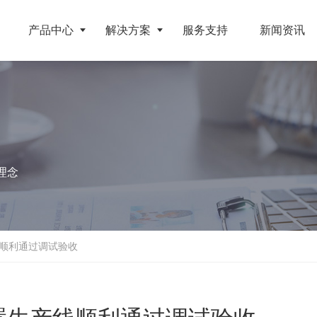
产品中心
解决方案
服务支持
新闻资讯
破碎设备
客户案例
挤压成型设备
电池
反击式破碎机
江苏地区年产10万吨废纺替代燃料生产线
RDF成型机
理念
旧电缆
颚式破碎机
北京某再生资源分拣中心项目
生物质颗粒机
属废料
圆锥破碎机
江西大件垃圾资源化处置项目
液压打包机
盘
立轴冲击式破碎机
浙江工业固废RDF燃料生产线
顺利通过调试验收
旧橡胶
重型锤式破碎机
山东生物质颗粒燃料技改项目
弃玻璃钢
移动式破碎站
浙江宁波环卫资源回收处置中心EPC项目