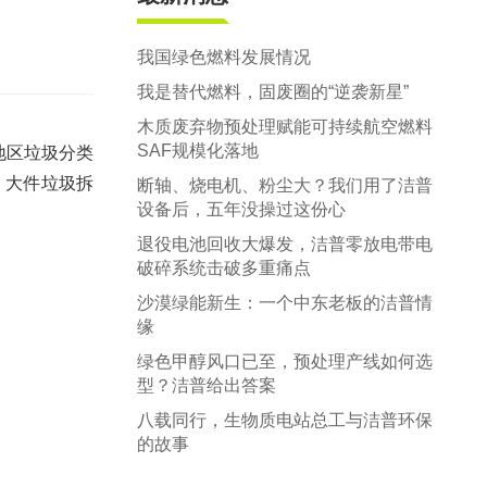
郑州市中原区生活垃圾分拣中心项目
建筑,装修,大件垃圾三位一体联合处置
我国绿色燃料发展情况
我是替代燃料，固废圈的“逆袭新星”
木质废弃物预处理赋能可持续航空燃料
SAF规模化落地
地区垃圾分类
、大件垃圾拆
断轴、烧电机、粉尘大？我们用了洁普
设备后，五年没操过这份心
退役电池回收大爆发，洁普零放电带电
破碎系统击破多重痛点
沙漠绿能新生：一个中东老板的洁普情
缘
绿色甲醇风口已至，预处理产线如何选
型？洁普给出答案
八载同行，生物质电站总工与洁普环保
的故事