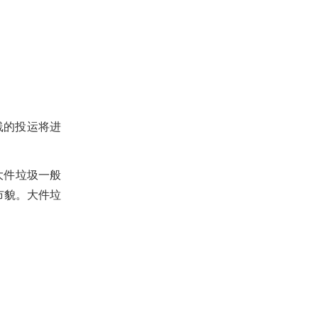
线的投运将进
大件垃圾一般
市貌。大件垃