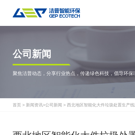
热门搜索:
垃圾撕碎机
RDF生产线
工业垃圾破碎机
撕碎设备
重点应用
粉碎设备
物料方案
公司新闻
双轴撕碎机
RDF/SRF燃料制备系统
环锤式粉碎机
陈腐垃圾
废
聚焦洁普动态，分享行业热点，传递绿色科技，倡导环保
单轴撕碎机
大件垃圾资源化系统
鼓式粉碎机
风电叶片
废
四轴撕碎机
工业垃圾资源化系统
轮胎钢丝分离机
废纸
金
液压粗碎机
生物质资源化系统
通用型粉碎机
废桶
硬
首页
>
新闻资讯
>
公司新闻
>
西北地区智能化大件垃圾处置生产线
垃圾破袋机
生活垃圾资源化系统
报废汽车
废
移动式撕碎站
建筑装修垃圾资源化系统
废玻璃
废