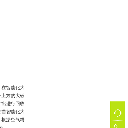
。在智能化大
备上方的大破
”出进行回收
洁普智能化大
，根据空气粉
垫。
1