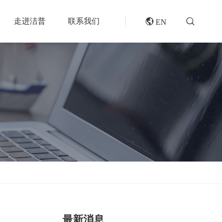
走进洁普
联系我们
 EN
成套机组
专题报道
分选分离设备
封闭式破碎系统
风电叶片回收处理方案及核心设备
风选机
废轮胎热解系统
垃圾衍生燃料RDF/SRF生产线系统
滚筒筛
橡胶破胶机组
再生资源绿色分拣中心的建设规划和设备选择
磁选机
水泥窑协同处置固废预处理系统
涡电流分选机
废旧纺织品做替代燃料的设备和工艺选择
脉冲除尘器
生物质燃料预破碎生产线系统
轮胎抽丝机
最新消息