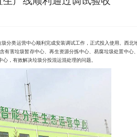
置生产线顺利通过调试验收
沙发床垫
广东移动式建筑垃圾处理项目
棒
新疆危废油泥塑料袋破碎处置项目
某垃圾分类运营中心顺利完成安装调试工作，正式投入使用。西北
含有害垃圾暂存中心、再生资源分拣中心、易腐垃圾处置中心
中心，有效解决垃圾分投混运混处理的问题。