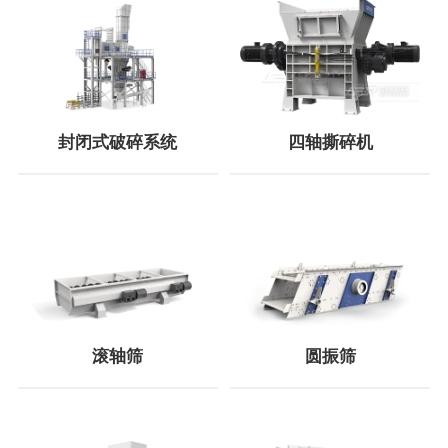
封闭式破碎系统
四轴撕碎机
滚轴筛
圆振筛