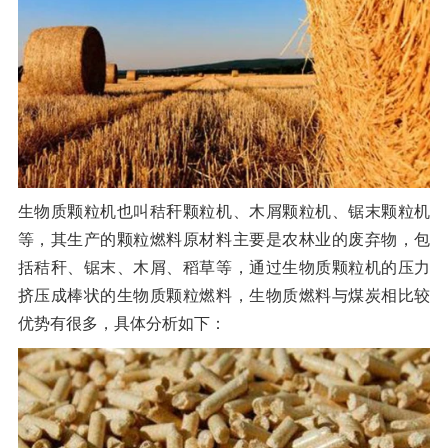
橡胶破胶机组
风选机
滚筒筛
磁选机
涡电流分选机
脉冲除尘器
轮胎抽丝机
生物质颗粒机也叫秸秆颗粒机、木屑颗粒机、锯末颗粒机
等，其生产的颗粒燃料原材料主要是农林业的废弃物，包
括秸秆、锯末、木屑、稻草等，通过生物质颗粒机的压力
挤压成棒状的生物质颗粒燃料，生物质燃料与煤炭相比较
优势有很多，具体分析如下：