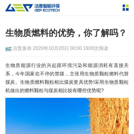
产品中心
撕碎设备
生物质燃料的优势，你了解吗？
双轴撕碎机
单轴撕碎机
解决方案
洁普发布
2020年10月20日 00:00
1928次阅读
四轴撕碎机
液压粗碎机
垃圾破袋机
移动式撕碎站
服务支持
生物质能源行业的兴起跟环境污染和能源消耗有直接关
系，今年国家在不停的禁煤，主张用生物质颗粒燃料代替
粉碎设备
煤炭。生物质燃料颗粒相比煤炭更具优势!采用生物质颗粒
新闻资讯
环锤式粉碎机
鼓式粉碎机
破碎设备
机做出的燃料颗粒与煤炭相比较有哪些优势呢?
轮胎钢丝分离机
通用型粉碎机
反击式破碎机
颚式破碎机
挤压成型设备
走进洁普
圆锥破碎机
立轴冲击式破碎机
RDF成型机
生物质颗粒机
成套机组
联系我们
重型锤式破碎机
移动式破碎站
液压打包机
封闭式破碎系统
废轮胎热解系统
分选分离设备