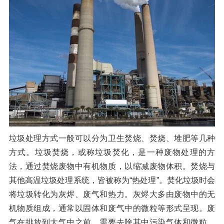
橡胶破胶机组
风选机
滚筒筛
磁选机
涡电流分选机
脉冲除尘器
轮胎抽丝机
垃圾处理方式一般可以分为卫生焚烧、焚烧、堆肥等几种
方式。垃圾焚烧，或称垃圾焚化，是一种废物处理的方
法，通过焚烧废物中有机物质，以缩减废物体积。焚烧与
其他高温垃圾处理系统，皆被称为“热处理”。焚化垃圾时会
将垃圾转化为灰烬、废气和热力。灰烬大多由废物中的无
机物质组成，通常以固体和废气中的微粒等形式呈现。废
气在排放到大气中之前，需要去除其中污染气体和微粒，