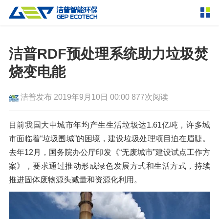
产品中心
撕碎设备
洁普RDF预处理系统助力垃圾焚
双轴撕碎机
单轴撕碎机
烧变电能
解决方案
四轴撕碎机
液压粗碎机
洁普发布
2019年9月10日 00:00
877次阅读
垃圾破袋机
移动式撕碎站
服务支持
粉碎设备
目前我国大中城市年均产生生活垃圾达1.61亿吨，许多城
新闻资讯
市面临着“垃圾围城”的困境，建设垃圾处理项目迫在眉睫。
环锤式粉碎机
鼓式粉碎机
破碎设备
去年12月，国务院办公厅印发《“无废城市”建设试点工作方
轮胎钢丝分离机
通用型粉碎机
反击式破碎机
颚式破碎机
挤压成型设备
案》，要求通过推动形成绿色发展方式和生活方式，持续
走进洁普
推进固体废物源头减量和资源化利用。
圆锥破碎机
立轴冲击式破碎机
RDF成型机
生物质颗粒机
成套机组
联系我们
重型锤式破碎机
移动式破碎站
液压打包机
封闭式破碎系统
废轮胎热解系统
分选分离设备