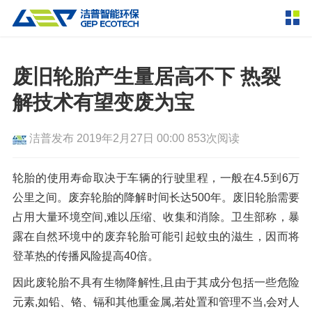
产品中心
撕碎设备
废旧轮胎产生量居高不下 热裂
双轴撕碎机
单轴撕碎机
解技术有望变废为宝
解决方案
四轴撕碎机
液压粗碎机
洁普发布
2019年2月27日 00:00
853次阅读
垃圾破袋机
移动式撕碎站
服务支持
粉碎设备
轮胎的使用寿命取决于车辆的行驶里程，一般在4.5到6万
新闻资讯
公里之间。废弃轮胎的降解时间长达500年。废旧轮胎需要
环锤式粉碎机
鼓式粉碎机
破碎设备
占用大量环境空间,难以压缩、收集和消除。卫生部称，暴
轮胎钢丝分离机
通用型粉碎机
反击式破碎机
颚式破碎机
挤压成型设备
露在自然环境中的废弃轮胎可能引起蚊虫的滋生，因而将
走进洁普
登革热的传播风险提高40倍。
圆锥破碎机
立轴冲击式破碎机
RDF成型机
生物质颗粒机
成套机组
联系我们
因此废轮胎不具有生物降解性,且由于其成分包括一些危险
重型锤式破碎机
移动式破碎站
液压打包机
封闭式破碎系统
废轮胎热解系统
分选分离设备
元素,如铅、铬、镉和其他重金属,若处置和管理不当,会对人