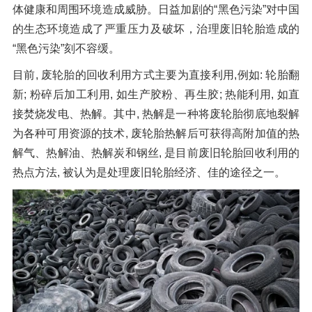
体健康和周围环境造成威胁。日益加剧的“黑色污染”对中国
橡胶破胶机组
风选机
滚筒筛
的生态环境造成了严重压力及破坏，治理废旧轮胎造成的
磁选机
涡电流分选机
“黑色污染”刻不容缓。
脉冲除尘器
轮胎抽丝机
目前, 废轮胎的回收利用方式主要为直接利用,例如: 轮胎翻
新; 粉碎后加工利用, 如生产胶粉、再生胶; 热能利用, 如直
接焚烧发电、热解。其中, 热解是一种将废轮胎彻底地裂解
为各种可用资源的技术, 废轮胎热解后可获得高附加值的热
解气、热解油、热解炭和钢丝, 是目前废旧轮胎回收利用的
热点方法, 被认为是处理废旧轮胎经济、佳的途径之一。