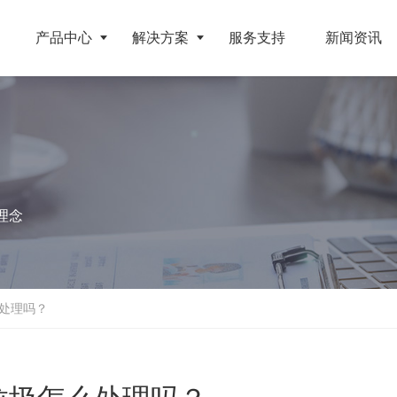
产品中心
解决方案
服务支持
新闻资讯
破碎设备
客户案例
挤压成型设备
电池
反击式破碎机
江苏地区年产10万吨废纺替代燃料生产线
RDF成型机
理念
旧电缆
颚式破碎机
北京某再生资源分拣中心项目
生物质颗粒机
属废料
圆锥破碎机
江西大件垃圾资源化处置项目
液压打包机
盘
立轴冲击式破碎机
浙江工业固废RDF燃料生产线
处理吗？
旧橡胶
重型锤式破碎机
山东生物质颗粒燃料技改项目
弃玻璃钢
移动式破碎站
浙江宁波环卫资源回收处置中心EPC项目