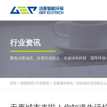
热门搜索:
垃圾撕碎机
RDF生产线
工业垃圾破碎机
撕碎设备
重点应用
粉碎设备
物料方案
行业资讯
双轴撕碎机
RDF/SRF燃料制备系统
环锤式粉碎机
陈腐垃圾
废
聚焦洁普动态，分享行业热点，传递绿色科技，倡导环保
单轴撕碎机
大件垃圾资源化系统
鼓式粉碎机
风电叶片
废
四轴撕碎机
工业垃圾资源化系统
轮胎钢丝分离机
废纸
金
液压粗碎机
生物质资源化系统
通用型粉碎机
废桶
硬
首页
>
新闻资讯
>
行业资讯
>
无废城市来啦！你知道生活垃圾怎么
垃圾破袋机
生活垃圾资源化系统
报废汽车
废
移动式撕碎站
建筑装修垃圾资源化系统
废玻璃
废