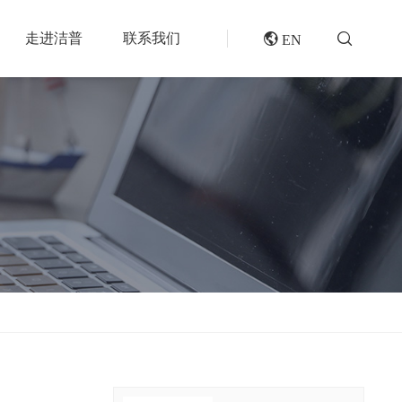
走进洁普
联系我们
 EN
成套机组
专题报道
分选分离设备
封闭式破碎系统
风电叶片回收处理方案及核心设备
风选机
废轮胎热解系统
垃圾衍生燃料RDF/SRF生产线系统
滚筒筛
橡胶破胶机组
再生资源绿色分拣中心的建设规划和设备选择
磁选机
水泥窑协同处置固废预处理系统
涡电流分选机
废旧纺织品做替代燃料的设备和工艺选择
脉冲除尘器
生物质燃料预破碎生产线系统
轮胎抽丝机