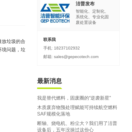
郑州市中原区生活垃圾分拣中心项目
洁普发布
智能化、定制化、
建筑,装修,大件垃圾三位一体联合处置
系统化、专业化固
废处置设备
联系我
堆放垃圾的合
手机: 18237102932
环境问题，垃
邮箱: sales@gepecotech.com
最新消息
我是替代燃料，固废圈的“逆袭新星”
木质废弃物预处理赋能可持续航空燃料
SAF规模化落地
断轴、烧电机、粉尘大？我们用了洁普
设备后，五年没操过这份心