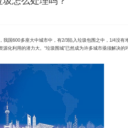
垃圾怎么处理吗？
沙发床垫
广东移动式建筑垃圾处理项目
棒
新疆危废油泥塑料袋破碎处置项目
我国600多座大中城市中，有2/3陷入垃圾包围之中，1/4没有
资源化利用的潜力大。“垃圾围城”已然成为许多城市亟须解决的