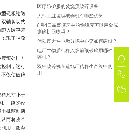
医疗防护服的焚烧预破碎设备
重型链板输送
大型工业垃圾破碎机有哪些优势
，双轴剪切式
8月4日军事演习中的炮弹壳可以用金属
动卸入缓存装
撕碎机回收吗？
，实现了垃圾
信阳市大件垃圾分拣中心该如何建设？
电厂生物质秸秆入炉前预破碎用哪种破
碎机？
危废预处理方
端控制，运行
双轴破碎机在造纸厂秸秆生产线中的应
用
1
，不仅使破碎

物料尺寸小于
碎机、磁选设
或电机驱动两
扯从而将皮革
化利用，废弃