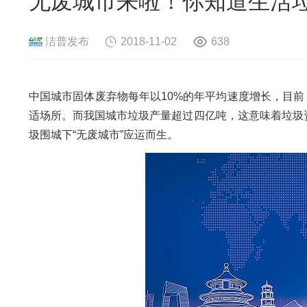
无废城市来啦！你知道生活
危险废物资源化系统
废旧电路板
旧
废旧轮胎资源化系统
瓜秧/蔬菜秧
菌
洁普发布
2018-11-02
638
中国城市固体废弃物每年以10%的年平均速度增长，目前，
适场所。而我国城市垃圾产量超过四亿吨，这意味着垃圾
圾围城下“无废城市”应运而生。