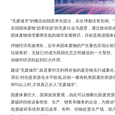
“无废城市”的概念由我国率先提出，在全球都没有先例。
实现固体废物“趋零排放”的无废社会为愿景，通过推动
固体废物填埋量降至低的城市发展模式，目标是推进固体
伴随经济高速增长，近年来固体废物的产生量也呈现出前所未
垃圾堆积，无疑已经成为我国生态文明建设的一大掣肘。
动循环经济的起到巨大作用。
建设“无废城市”,就是要对无利用价值的废弃物实行减量
滞后,特别是资源化水平较低,目前一般有机类固废的资源化
90%以上时,才算真正步入“无废城市”。
固废体量巨大，国家政策重视，由此可以推断出固废资源
废破碎回收设备研发、生产、销售和服务的企业，为推动
危废破碎系统和废旧皮革、布料、织物处置生产线，助