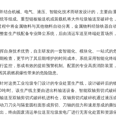
并结合机械、电气、液压、智能化技术而研发设计的，主要由:
统等组成。重型链板输送机或装载机将大件垃圾输送至破碎仓
过程中将金属物料与其他物料自动分离，金属物料经除铁器自
整套生产线配备专业降尘系统，后由清运车送至终端处置场所
挥自身技术优势，自主研发的一套智能化、模块化、一站式的
期检查，更节约了其后期维护的时间成本。系统采用智能化终
行监控，形成有效的提前预警机制。配置的专业高质消防装置
因其易燃易爆性带来的危险隐患。
针对这类工业垃圾专门设计的专业处置生产线，设计破碎后的
30吨/时。该生产线主要由进出料输送设备、智能双轴剪切式破
输送至双轴剪切式破碎机进料仓，双轴剪切式破碎机通过液压
动刀刀尖与隔套圆柱面形成剪切、刀轴的扭力和速差形成的撕
出，终由固废清运单位送至垃圾发电厂进行无害化处置和资源