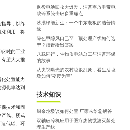
退役电池回收大爆发，洁普零放电带电
破碎系统击破多重痛点
沙漠绿能新生：一个中东老板的洁普情
为指导，以终
缘
源化利用，将
绿色甲醇风口已至，预处理产线如何选
型？洁普给出答案
0亿吨的工业
八载同行，生物质电站总工与洁普环保
，有望大大推
的故事
从央视曝光的农村垃圾乱象，看生活垃
圾如何“变废为宝”
害化处置能力
资源化率达到
技术知识
环保技术和固
厨余垃圾该如何处置,厂家来给您解答
生产线、楼式
双轴破碎机应用于医疗废物微波灭菌处
打造低碳、环
理生产线