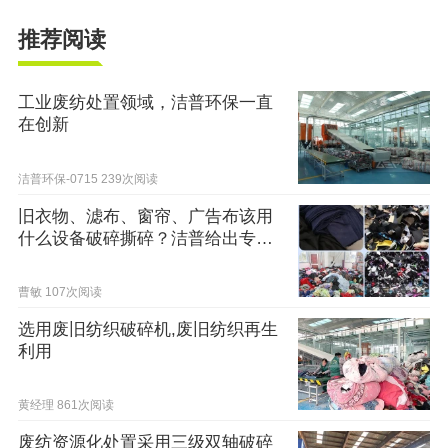
推荐阅读
工业废纺处置领域，洁普环保一直
在创新
洁普环保-0715
239次阅读
旧衣物、滤布、窗帘、广告布该用
什么设备破碎撕碎？洁普给出专业
解决方案
曹敏
107次阅读
选用废旧纺织破碎机,废旧纺织再生
利用
黄经理
861次阅读
废纺资源化处置采用三级双轴破碎