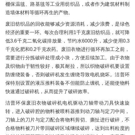
棚保温毯、路基毯等工业用纺织品，或者作为建筑材料制
造墙体材料等循环再生的产物。
废旧纺织品的回收能够减少资源消耗，减少浪费，是绿色
经济的重要一环。每次合理利用1千克废旧纺织品，就可降
低3.6千克二氧化碳排放量，节约水6000升，减少使用0.3
千克化肥和0.2千克农药。废旧衣物进行循环再加工之前，
需要进行分拣破碎处理成小块，方便后续加工。由于衣物
及织物由于韧性较好，极其耐拉，所以织物破碎机要设置
防缠绕装备，否则破碎机发生缠绕导致电机烧坏。洁普环
保特别设置的液压推料装备不但能防止缠机，还能使物料
快速通过破碎机，从而提升了破碎效率。
洁普环保废旧衣物破碎机电机驱动刀轴带动刀具快速旋
转，进入破碎腔的物料被喂料器推到动刀轴与定刀中间，
刀轴上的刀片与定刀配合将物料剪切、撕扯进行破碎，不
合格物料被刀片带回破碎区域继续破碎，达到出料粒度的