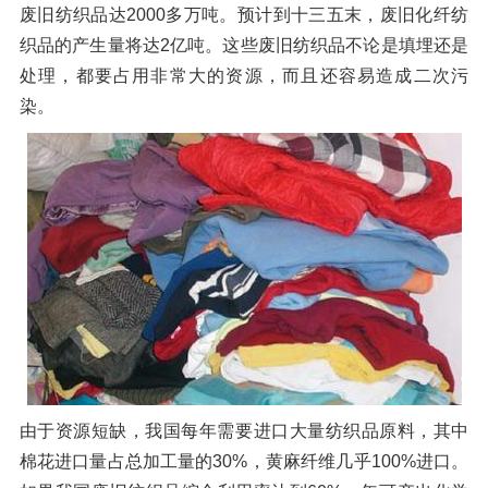
废旧纺织品达2000多万吨。预计到十三五末，废旧化纤纺
橡胶破胶机组
风选机
滚筒筛
织品的产生量将达2亿吨。这些废旧纺织品不论是填埋还是
磁选机
涡电流分选机
处理，都要占用非常大的资源，而且还容易造成二次污
染。
脉冲除尘器
轮胎抽丝机
由于资源短缺，我国每年需要进口大量纺织品原料，其中
棉花进口量占总加工量的30%，黄麻纤维几乎100%进口。