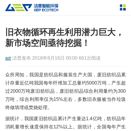
产品中心
撕碎设备
旧衣物循环再生利用潜力巨大，
双轴撕碎机
单轴撕碎机
新市场空间亟待挖掘！
解决方案
四轴撕碎机
液压粗碎机
洁普发布
2018年8月16日 00:00
661次阅读
垃圾破袋机
移动式撕碎站
服务支持
粉碎设备
众所周知，我国是纺织品和服装生产大国，废旧纺织品累
新闻资讯
计存量近亿吨我国每年纤维加工总量约5000万吨，产生超
环锤式粉碎机
鼓式粉碎机
破碎设备
过2000万吨废旧纺织品，废旧纺织品综合利用量约为300
轮胎钢丝分离机
通用型粉碎机
反击式破碎机
颚式破碎机
挤压成型设备
万吨，综合利用率仅为15%左右，多数旧衣服被当作垃圾
走进洁普
终做填埋或焚烧处理。
圆锥破碎机
立轴冲击式破碎机
RDF成型机
生物质颗粒机
成套机组
联系我们
据统计，我国废旧纺织品累计产生量达1.4亿吨，纺织品年
重型锤式破碎机
移动式破碎站
液压打包机
封闭式破碎系统
废轮胎热解系统
分选分离设备
消耗量增长速度保持在12%以上。据统计，全国每年产生