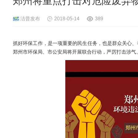
郑州将重点打击对危险废弃物
危险废物资源化系统
废旧电路板
旧
废旧轮胎资源化系统
瓜秧/蔬菜秧
菌
洁普发布
2018-05-14
389
抓好环保工作，是一项重要的民生任务，也是群众关心、社
郑州市环保局、市公安局将开展联合行动，严厉打击涉气