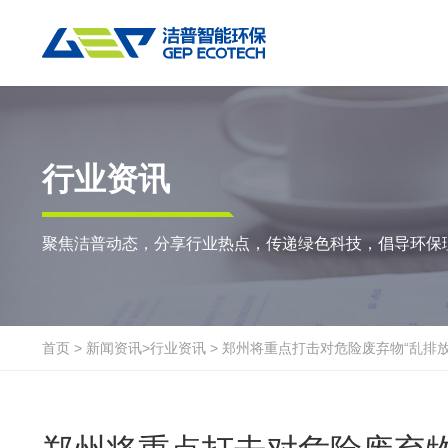
热门搜索:
垃圾撕碎机
RDF生产线
工业垃圾破碎机
撕碎设备
重点应用
粉碎设备
物料方案
行业资讯
双轴撕碎机
RDF/SRF燃料制备系统
环锤式粉碎机
陈腐垃圾
废
聚焦洁普动态，分享行业热点，传递绿色科技，倡导环保
单轴撕碎机
大件垃圾资源化系统
鼓式粉碎机
风电叶片
废
四轴撕碎机
工业垃圾资源化系统
轮胎钢丝分离机
废纸
金
液压粗碎机
生物质资源化系统
通用型粉碎机
废桶
硬
首页
>
新闻资讯
>
行业资讯
>
郑州将重点打击对危险废弃物“乱排放
垃圾破袋机
生活垃圾资源化系统
报废汽车
废
移动式撕碎站
建筑装修垃圾资源化系统
废玻璃
废