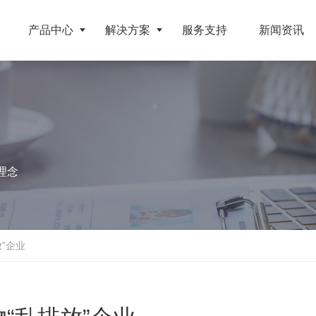
产品中心
解决方案
服务支持
新闻资讯
破碎设备
客户案例
挤压成型设备
电池
反击式破碎机
江苏地区年产10万吨废纺替代燃料生产线
RDF成型机
理念
旧电缆
颚式破碎机
北京某再生资源分拣中心项目
生物质颗粒机
属废料
圆锥破碎机
江西大件垃圾资源化处置项目
液压打包机
盘
立轴冲击式破碎机
浙江工业固废RDF燃料生产线
”企业
旧橡胶
重型锤式破碎机
山东生物质颗粒燃料技改项目
弃玻璃钢
移动式破碎站
浙江宁波环卫资源回收处置中心EPC项目