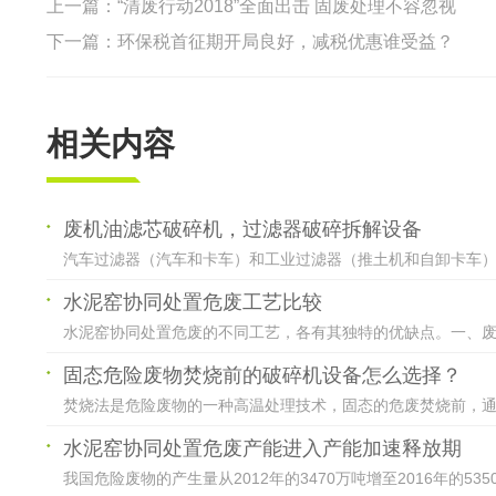
上一篇：
“清废行动2018”全面出击 固废处理不容忽视
下一篇：
环保税首征期开局良好，减税优惠谁受益？
相关内容
废机油滤芯破碎机，过滤器破碎拆解设备
汽车过滤器（汽车和卡车）和工业过滤器（推土机和自卸卡车）用
水泥窑协同处置危废工艺比较
水泥窑协同处置危废的不同工艺，各有其独特的优缺点。一、废液
固态危险废物焚烧前的破碎机设备怎么选择？
焚烧法是危险废物的一种高温处理技术，固态的危废焚烧前，通常
水泥窑协同处置危废产能进入产能加速释放期
我国危险废物的产生量从2012年的3470万吨增至2016年的5350