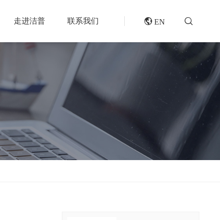
走进洁普
联系我们
 EN
成套机组
专题报道
分选分离设备
封闭式破碎系统
风电叶片回收处理方案及核心设备
风选机
废轮胎热解系统
垃圾衍生燃料RDF/SRF生产线系统
滚筒筛
橡胶破胶机组
再生资源绿色分拣中心的建设规划和设备选择
磁选机
水泥窑协同处置固废预处理系统
涡电流分选机
废旧纺织品做替代燃料的设备和工艺选择
脉冲除尘器
生物质燃料预破碎生产线系统
轮胎抽丝机