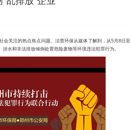
“乱排放”企业
沙发床垫
广东移动式建筑垃圾处理项目
棒
新疆危废油泥塑料袋破碎处置项目
会关注的热点焦点问题。洁普环保从媒体了解到，从5月8日至1
、涉水和非法排放倾倒处置危险废物等环境违法犯罪行为。