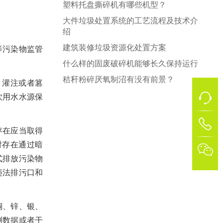
塑料托盘撕碎机有哪些机型？
大件垃圾处置系统的工艺流程及技术介
绍
建筑装修垃圾资源化处置方案
等污染物监管
什么样的固废破碎机能够长久保持运行
秸秆粉碎厌氧制沼有没有前景？
、灌注或者篡
饮用水水源保
1
存在应当取得
对存在通过暗

式排放污染物
违法排污口和
铜、锌、银、
测数据或者干