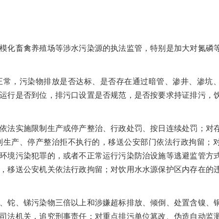
模化畜禽养殖场等涉水污染源的执法监管，特别是加大对氮磷
正常，污染物排放是否达标、是否存在通过暗管、渗井、渗坑
运行是否到位，排污口设置是否规范，是否按要求持证排污，
依法实施限制生产或停产整治、行政处罚、按日连续处罚；对
制生产、停产整治拒不执行的，移送公安部门依法行政拘留；
环境污染犯罪的，或者不正常运行污染防治设施等逃避监管方
，移送公安机关依法行政拘留；对饮用水水源保护区内存在的
。
、铊、锑污染物三倍以上和涉嫌超标排放、倾倒、处置含镍、
司法机关，追究刑事责任；对重点排污单位篡改、伪造自动监