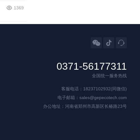
1369



0371-56177311
全国统一服务热线
客服电话：18237102932(同微信)
电子邮箱：sales@gepecotech.com
办公地址：河南省郑州市高新区长椿路23号