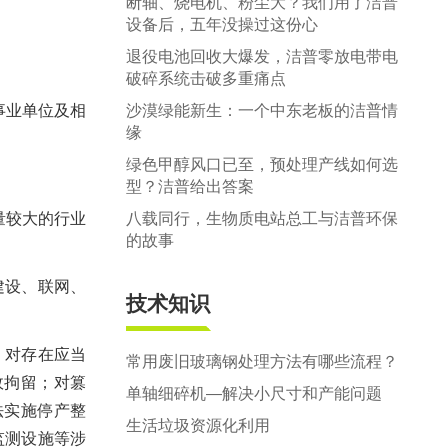
断轴、烧电机、粉尘大？我们用了洁普
设备后，五年没操过这份心
退役电池回收大爆发，洁普零放电带电
破碎系统击破多重痛点
事业单位及相
沙漠绿能新生：一个中东老板的洁普情
缘
绿色甲醇风口已至，预处理产线如何选
型？洁普给出答案
量较大的行业
八载同行，生物质电站总工与洁普环保
的故事
建设、联网、
技术知识
；对存在应当
常用废旧玻璃钢处理方法有哪些流程？
政拘留；对篡
单轴细碎机—解决小尺寸和产能问题
法实施停产整
生活垃圾资源化利用
监测设施等涉