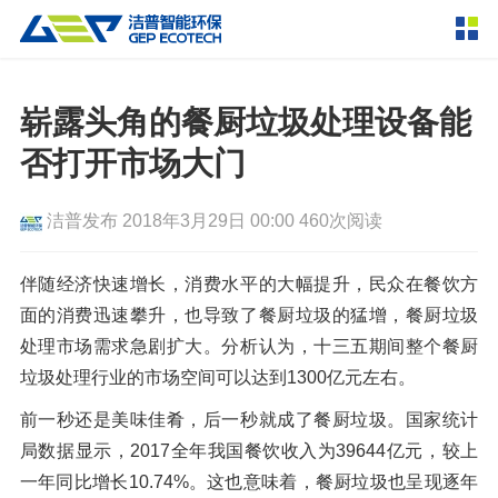
产品中心
撕碎设备
崭露头角的餐厨垃圾处理设备能
双轴撕碎机
单轴撕碎机
否打开市场大门
解决方案
四轴撕碎机
液压粗碎机
洁普发布
2018年3月29日 00:00
460次阅读
垃圾破袋机
移动式撕碎站
服务支持
粉碎设备
伴随经济快速增长，消费水平的大幅提升，民众在餐饮方
新闻资讯
面的消费迅速攀升，也导致了餐厨垃圾的猛增，餐厨垃圾
环锤式粉碎机
鼓式粉碎机
破碎设备
处理市场需求急剧扩大。分析认为，十三五期间整个餐厨
轮胎钢丝分离机
通用型粉碎机
反击式破碎机
颚式破碎机
挤压成型设备
垃圾处理行业的市场空间可以达到1300亿元左右。
走进洁普
圆锥破碎机
立轴冲击式破碎机
前一秒还是美味佳肴，后一秒就成了餐厨垃圾。国家统计
RDF成型机
生物质颗粒机
成套机组
联系我们
局数据显示，2017全年我国餐饮收入为39644亿元，较上
重型锤式破碎机
移动式破碎站
液压打包机
封闭式破碎系统
废轮胎热解系统
分选分离设备
一年同比增长10.74%。这也意味着，餐厨垃圾也呈现逐年