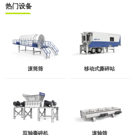
热门设备
滚筒筛
移动式撕碎站
双轴撕碎机
滚轴筛