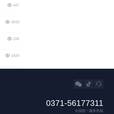
427
2810
226
1420



0371-56177311
全国统一服务热线