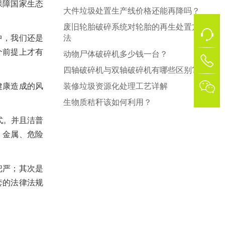
保障国家生态
大件垃圾处置生产线价格还能再降吗？
废旧轮胎破碎系统对轮胎的再生处置方
中，我们还是
法
个前提上才有
动物尸体破碎机多少钱一台？
1
四轴破碎机与双轴破碎机有哪些区别?

健康造成的风
装修垃圾资源化处理工艺详解
生物质秸秆该如何利用？
式。并且洁普
、金属、危险
把严；其次是
套的法律法规