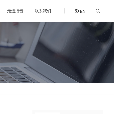
走进洁普
联系我们
 EN
成套机组
专题报道
分选分离设备
封闭式破碎系统
风电叶片回收处理方案及核心设备
风选机
废轮胎热解系统
垃圾衍生燃料RDF/SRF生产线系统
滚筒筛
橡胶破胶机组
再生资源绿色分拣中心的建设规划和设备选择
磁选机
水泥窑协同处置固废预处理系统
涡电流分选机
废旧纺织品做替代燃料的设备和工艺选择
脉冲除尘器
生物质燃料预破碎生产线系统
轮胎抽丝机