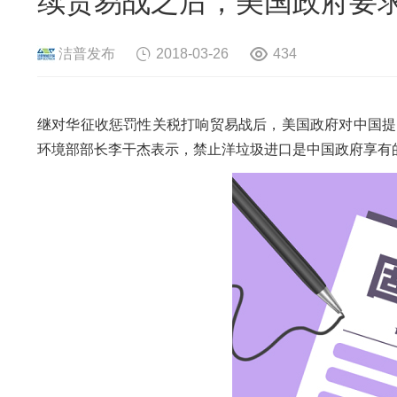
续贸易战之后，美国政府要
危险废物资源化系统
废旧电路板
旧
废旧轮胎资源化系统
瓜秧/蔬菜秧
菌
洁普发布
2018-03-26
434
继对华征收惩罚性关税打响贸易战后，美国政府对中国提
环境部部长李干杰表示，禁止洋垃圾进口是中国政府享有