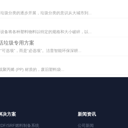
圾分类的逐步开展，垃圾分类的意识从大城市到...
备将各种塑料物料以特定的规格和大小破碎，以...
生活垃圾专用方案
选项”，而是“必选项”。洁普智能环保深耕...
丙烯 (PP) 材质的，废旧塑料袋...
解决方案
新闻资讯
RDF/SRF燃料制备系统
公司新闻