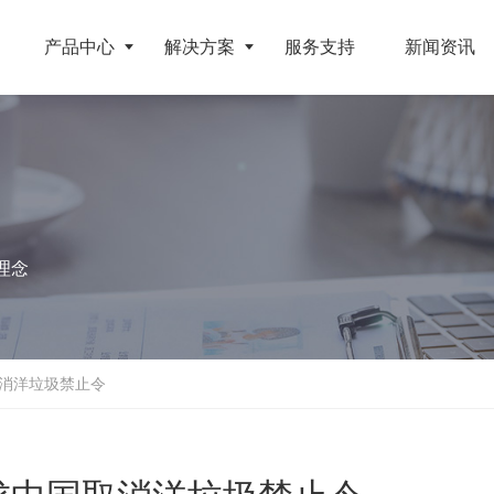
产品中心
解决方案
服务支持
新闻资讯
破碎设备
客户案例
挤压成型设备
电池
反击式破碎机
江苏地区年产10万吨废纺替代燃料生产线
RDF成型机
理念
旧电缆
颚式破碎机
北京某再生资源分拣中心项目
生物质颗粒机
属废料
圆锥破碎机
江西大件垃圾资源化处置项目
液压打包机
盘
立轴冲击式破碎机
浙江工业固废RDF燃料生产线
消洋垃圾禁止令
旧橡胶
重型锤式破碎机
山东生物质颗粒燃料技改项目
弃玻璃钢
移动式破碎站
浙江宁波环卫资源回收处置中心EPC项目