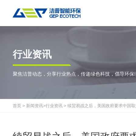
热门搜索:
垃圾撕碎机
RDF生产线
工业垃圾破碎机
撕碎设备
重点应用
粉碎设备
物料方案
行业资讯
双轴撕碎机
RDF/SRF燃料制备系统
环锤式粉碎机
陈腐垃圾
废
聚焦洁普动态，分享行业热点，传递绿色科技，倡导环保
单轴撕碎机
大件垃圾资源化系统
鼓式粉碎机
风电叶片
废
四轴撕碎机
工业垃圾资源化系统
轮胎钢丝分离机
废纸
金
液压粗碎机
生物质资源化系统
通用型粉碎机
废桶
硬
首页
>
新闻资讯
>
行业资讯
>
续贸易战之后，美国政府要求中国取
垃圾破袋机
生活垃圾资源化系统
报废汽车
废
移动式撕碎站
建筑装修垃圾资源化系统
废玻璃
废