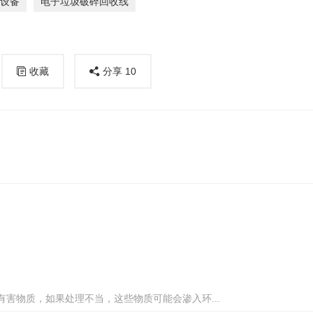
设备
电子垃圾破碎回收线
收藏
分享
10
害物质，如果处理不当，这些物质可能会渗入环...