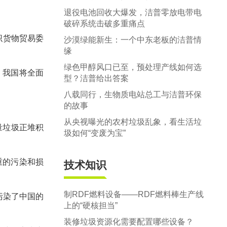
退役电池回收大爆发，洁普零放电带电
破碎系统击破多重痛点
织货物贸易委
沙漠绿能新生：一个中东老板的洁普情
缘
绿色甲醇风口已至，预处理产线如何选
，我国将全面
型？洁普给出答案
八载同行，生物质电站总工与洁普环保
的故事
从央视曝光的农村垃圾乱象，看生活垃
量垃圾正堆积
圾如何“变废为宝”
重的污染和损
技术知识
制RDF燃料设备——RDF燃料棒生产线
污染了中国的
上的“硬核担当”
装修垃圾资源化需要配置哪些设备？