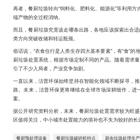
再者，餐厨垃圾转向“饲料化、肥料化、能源化”等利用方
端产物的全过程消纳。
而且，餐厨垃圾究竟该走哪条出路，各地应该探索出合适
类方向突破收储和转运瓶颈。
俗话说，“衣食住行是人类生存四大基本要素”，有“食”
厨垃圾处置系统，根据市场定制不同的产品。随着需求量
引了不少入局者，产业竞争加剧。
一直以来，洁普环保始终坚持在智能化领域不断探寻，推
路。未来，洁普环保更将继续在全球市场深耕细作，进
案。
据公开研究资料分析，未来，餐厨垃圾处置需求较为旺盛
区值得关注，中小城市处置能力的填补也不失为较好的长
餐厨预处理设备
餐厨垃圾破碎机特点
厨余垃圾处理生产