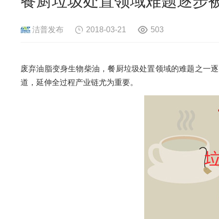
餐厨垃圾处置领域难题逐步
危险废物资源化系统
废旧电路板
旧
废旧轮胎资源化系统
瓜秧/蔬菜秧
菌
洁普发布
2018-03-21
503
废弃油脂变身生物柴油，餐厨垃圾处置领域的难题之一逐
道，延伸全过程产业链尤为重要。