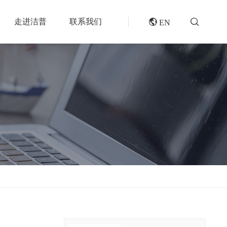
走进洁普
联系我们
 EN
成套机组
专题报道
分选分离设备
封闭式破碎系统
风电叶片回收处理方案及核心设备
风选机
废轮胎热解系统
垃圾衍生燃料RDF/SRF生产线系统
滚筒筛
橡胶破胶机组
再生资源绿色分拣中心的建设规划和设备选择
磁选机
水泥窑协同处置固废预处理系统
涡电流分选机
废旧纺织品做替代燃料的设备和工艺选择
脉冲除尘器
生物质燃料预破碎生产线系统
轮胎抽丝机