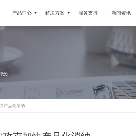
产品中心
解决方案
服务支持
新闻资讯
破碎设备
客户案例
挤压成型设备
电池
反击式破碎机
江苏地区年产10万吨废纺替代燃料生产线
RDF成型机
理念
旧电缆
颚式破碎机
北京某再生资源分拣中心项目
生物质颗粒机
属废料
圆锥破碎机
江西大件垃圾资源化处置项目
液压打包机
盘
立轴冲击式破碎机
浙江工业固废RDF燃料生产线
快产品化消纳
旧橡胶
重型锤式破碎机
山东生物质颗粒燃料技改项目
弃玻璃钢
移动式破碎站
浙江宁波环卫资源回收处置中心EPC项目