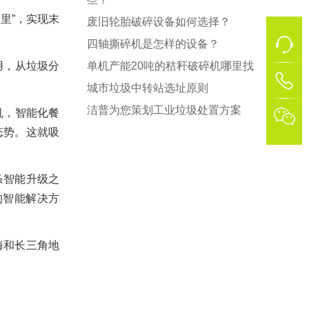
里”，实现末
废旧轮胎破碎设备如何选择？
四轴撕碎机是怎样的设备？
用，从垃圾分
单机产能20吨的秸秆破碎机哪里找
1
城市垃圾中转站选址原则
洁普为您策划工业垃圾处置方案
机，智能化餐

态势。这就吸
条智能升级之
的智能解决方
海和长三角地