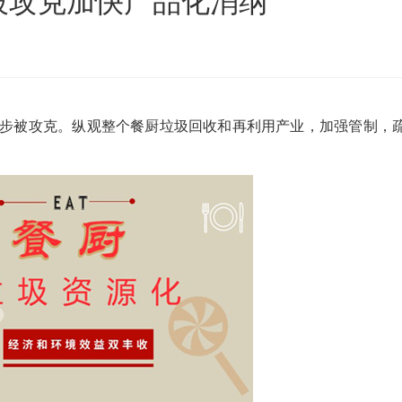
被攻克加快产品化消纳
沙发床垫
广东移动式建筑垃圾处理项目
棒
新疆危废油泥塑料袋破碎处置项目
步被攻克。纵观整个餐厨垃圾回收和再利用产业，加强管制，