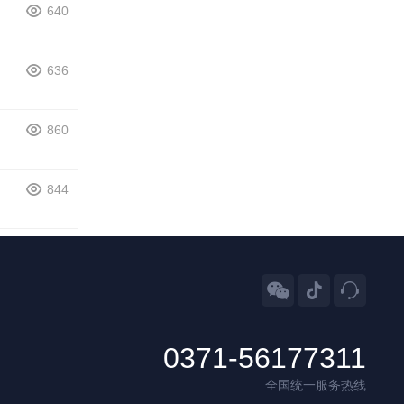
640
636
860
844



0371-56177311
全国统一服务热线