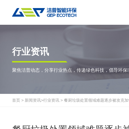
热门搜索:
垃圾撕碎机
RDF生产线
工业垃圾破碎机
撕碎设备
重点应用
粉碎设备
物料方案
行业资讯
双轴撕碎机
RDF/SRF燃料制备系统
环锤式粉碎机
陈腐垃圾
废
聚焦洁普动态，分享行业热点，传递绿色科技，倡导环保
单轴撕碎机
大件垃圾资源化系统
鼓式粉碎机
风电叶片
废
四轴撕碎机
工业垃圾资源化系统
轮胎钢丝分离机
废纸
金
液压粗碎机
生物质资源化系统
通用型粉碎机
废桶
硬
首页
>
新闻资讯
>
行业资讯
>
餐厨垃圾处置领域难题逐步被攻克加
垃圾破袋机
生活垃圾资源化系统
报废汽车
废
移动式撕碎站
建筑装修垃圾资源化系统
废玻璃
废