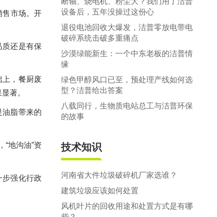
断轴、烧电机、粉尘大？我们用了洁普
设备后，五年没操过这份心
销售市场。开
退役电池回收大爆发，洁普零放电带电
破碎系统击破多重痛点
品质还是有保
沙漠绿能新生：一个中东老板的洁普情
缘
础上，餐厨废
绿色甲醇风口已至，预处理产线如何选
型？洁普给出答案
果显著。
八载同行，生物质电站总工与洁普环保
是油脂带来的
的故事
“地沟油”资
技术知识
河南省大件垃圾破碎机厂家选谁？
一步强化行政
建筑垃圾应该如何处置
风机叶片的回收用途和处置方式是有哪
些？