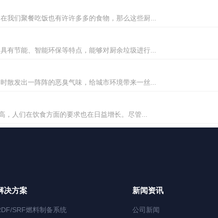
我们聚餐吃饭也有许许多多的食物，那么这些厨...
有节能、智能环保等特点，能够对厨余垃圾进行...
散发出一阵阵的恶臭气味，给城市环境带来一丝...
高，人们在饮食方面的要求也在日益增长。尽管...
解决方案
新闻资讯
RDF/SRF燃料制备系统
公司新闻