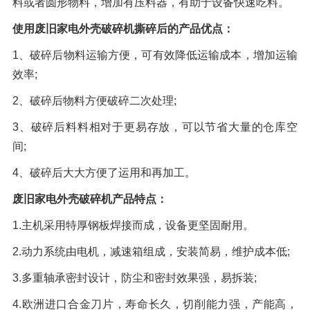
料或者圆形物料，增加有压料器，有助于设备快速吃料。
橡胶破胶机组
风选机
滚筒筛
使用废旧家电外壳破碎机撕碎后的产品优点：
磁选机
涡电流分选机
1、破碎后物料运输方便，可有效降低运输成本，增加运输
脉冲除尘器
轮胎抽丝机
效率;
2、破碎后物料方便破碎二次处理;
3、破碎后料料相对于更易存放，可以节省大量的仓库空
间;
4、破碎后大大方便了运用和再加工。
废旧家电外壳破碎机产品特点：
1.主机采用特厚钢板焊接而成，设备更坚固耐用。
2.动力系统由电机，减速箱组成，安装简易，维护成本低;
3.多重轴承密封设计，防尘和密封效果强，易拆装;
4.欧洲进口合金刀片，寿命长久，切削能力强，产能高，