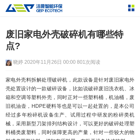
产品中心
撕碎设备
废旧家电外壳破碎机有哪些特
双轴撕碎机
单轴撕碎机
点?
解决方案
四轴撕碎机
液压粗碎机
晓婷
2020年11月26日 00:00
801次阅读
垃圾破袋机
移动式撕碎站
服务支持
粉碎设备
家电外壳料拆解处理破碎机，此款设备是针对废旧家电外
新闻资讯
壳处置设计的一款破碎设备，比如说破碎废旧洗衣机、冰
环锤式粉碎机
鼓式粉碎机
破碎设备
箱和空调等塑料外壳，同时正对一些塑料桶，机油桶，废
轮胎钢丝分离机
通用型粉碎机
反击式破碎机
颚式破碎机
挤压成型设备
旧机油壶，HDPE硬料等也是可以一起处置的，是本公司
走进洁普
经过多年粉碎机设备生产、试用过程中研发的粉碎类机
圆锥破碎机
立轴冲击式破碎机
RDF成型机
生物质颗粒机
成套机组
械，采用新型刀架排列结构设计，可以更好的破碎处理塑
联系我们
重型锤式破碎机
移动式破碎站
液压打包机
封闭式破碎系统
废轮胎热解系统
料桶类废塑料，同时保障更高的产量，针对一些较大的物
分选分离设备