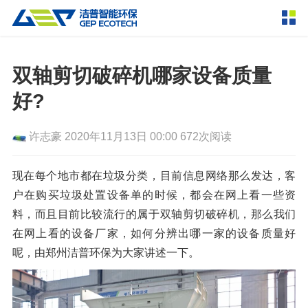
产品中心
撕碎设备
双轴剪切破碎机哪家设备质量
双轴撕碎机
单轴撕碎机
好?
解决方案
四轴撕碎机
液压粗碎机
许志豪
2020年11月13日 00:00
672次阅读
垃圾破袋机
移动式撕碎站
服务支持
粉碎设备
现在每个地市都在垃圾分类，目前信息网络那么发达，客
新闻资讯
户在购买垃圾处置设备单的时候，都会在网上看一些资
环锤式粉碎机
鼓式粉碎机
破碎设备
料，而且目前比较流行的属于双轴剪切破碎机，那么我们
轮胎钢丝分离机
通用型粉碎机
反击式破碎机
颚式破碎机
挤压成型设备
在网上看的设备厂家，如何分辨出哪一家的设备质量好
走进洁普
呢，由郑州洁普环保为大家讲述一下。
圆锥破碎机
立轴冲击式破碎机
RDF成型机
生物质颗粒机
成套机组
联系我们
重型锤式破碎机
移动式破碎站
液压打包机
封闭式破碎系统
废轮胎热解系统
分选分离设备