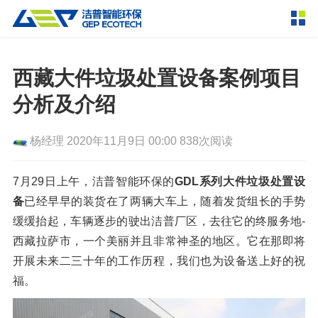
产品中心
撕碎设备
西藏大件垃圾处置设备案例项目
双轴撕碎机
单轴撕碎机
分析及介绍
解决方案
四轴撕碎机
液压粗碎机
杨经理
2020年11月9日 00:00
838次阅读
垃圾破袋机
移动式撕碎站
服务支持
粉碎设备
7月29日上午，洁普智能环保的
GDL系列大件垃圾处置设
新闻资讯
备
已经早早的装货在了两辆大车上，随着发货组长的手势
环锤式粉碎机
鼓式粉碎机
破碎设备
缓缓抬起，车辆逐步的驶出洁普厂区，去往它的终服务地-
轮胎钢丝分离机
通用型粉碎机
反击式破碎机
颚式破碎机
挤压成型设备
西藏拉萨市，一个美丽并且非常神圣的地区。它在那即将
走进洁普
开展未来二三十年的工作历程，我们也为设备送上好的祝
圆锥破碎机
立轴冲击式破碎机
RDF成型机
生物质颗粒机
成套机组
福。
联系我们
重型锤式破碎机
移动式破碎站
液压打包机
封闭式破碎系统
废轮胎热解系统
分选分离设备