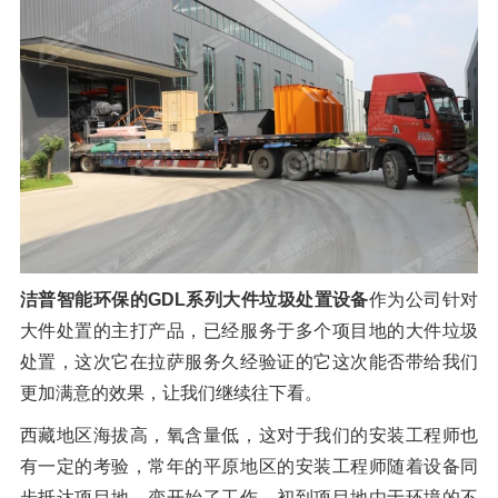
橡胶破胶机组
风选机
滚筒筛
磁选机
涡电流分选机
脉冲除尘器
轮胎抽丝机
洁普智能环保的GDL系列大件垃圾处置设备
作为公司针对
大件处置的主打产品，已经服务于多个项目地的大件垃圾
处置，这次它在拉萨服务久经验证的它这次能否带给我们
更加满意的效果，让我们继续往下看。
西藏地区海拔高，氧含量低，这对于我们的安装工程师也
有一定的考验，常年的平原地区的安装工程师随着设备同
步抵达项目地，变开始了工作，初到项目地由于环境的不