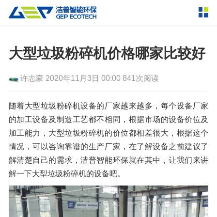
产品中心
撕碎设备
大型垃圾粉碎机价格哪家比较好
双轴撕碎机
单轴撕碎机
解决方案
许志豪
2020年11月3日 00:00
841次阅读
四轴撕碎机
液压粗碎机
垃圾破袋机
移动式撕碎站
服务支持
随着大型垃圾粉碎机设备的厂家越来越多，每个设备厂家
的加工设备及制造工艺都不相同，根据市场的设备价位及
粉碎设备
加工能力，大型垃圾粉碎机的价位都相差很大，根据这个
新闻资讯
环锤式粉碎机
鼓式粉碎机
破碎设备
情况，可以咨询靠谱的生产厂家，在了解设备之前建议了
解清楚自己的需求，洁普智能环保就在其中，让我们来讲
轮胎钢丝分离机
通用型粉碎机
反击式破碎机
颚式破碎机
挤压成型设备
走进洁普
解一下大型垃圾粉碎机的设备吧。
圆锥破碎机
立轴冲击式破碎机
RDF成型机
生物质颗粒机
成套机组
联系我们
重型锤式破碎机
移动式破碎站
液压打包机
封闭式破碎系统
废轮胎热解系统
分选分离设备