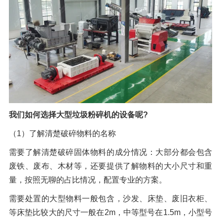
橡胶破胶机组
风选机
滚筒筛
磁选机
涡电流分选机
脉冲除尘器
轮胎抽丝机
我们如何选择大型垃圾粉碎机的设备呢?
（1）了解清楚破碎物料的名称
需要了解清楚破碎固体物料的成分情况：大部分都会包含
废铁、废布、木材等，还要提供了解物料的大小尺寸和重
量，按照无聊的占比情况，配置专业的方案。
需要处置的大型物料一般包含，沙发、床垫、废旧衣柜、
等床垫比较大的尺寸一般在2m，中等型号在1.5m，小型号