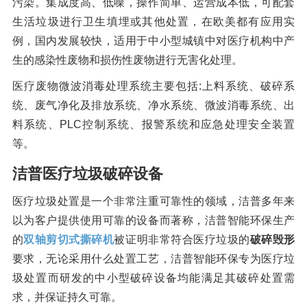
污染。集成度高、低噪，操作简单、运营成本低，可配套
橡胶破胶机组
风选机
滚筒筛
生活垃圾进行卫生填埋或其他处置，在欧美都有应用实
磁选机
涡电流分选机
例，国内发展较快，适用于中小型城镇中对医疗机构中产
生的感染性废物和损伤性废物进行无害化处理。
脉冲除尘器
轮胎抽丝机
医疗废物微波消毒处理系统主要包括:上料系统、破碎系
统、废气净化及排放系统、净水系统、微波消毒系统、出
料系统、PLC控制系统、报警系统和应急处理安全装置
等。
洁普医疗垃圾破碎设备
医疗垃圾处置是一个非常注重可靠性的领域，洁普多年来
以为客户提供使用可靠的设备而著称，洁普智能环保生产
的
双轴剪切式撕碎机
被证明非常符合医疗垃圾的
破碎毁形
要求，无论采用什么处置工艺，洁普智能环保专为医疗垃
圾处置而研发的中小型破碎设备均能满足其破碎处置需
求，并保证持久可靠。