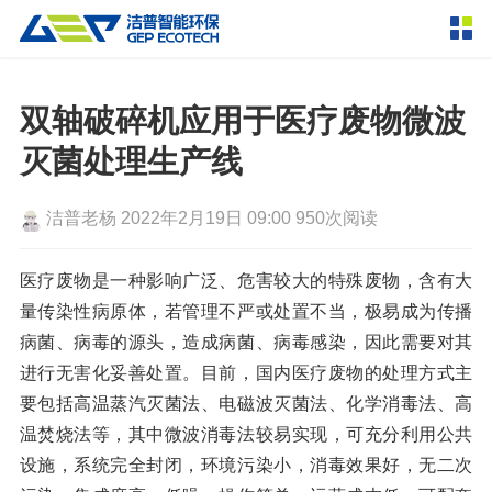
产品中心
撕碎设备
双轴破碎机应用于医疗废物微波
双轴撕碎机
单轴撕碎机
灭菌处理生产线
解决方案
四轴撕碎机
液压粗碎机
洁普老杨
2022年2月19日 09:00
950次阅读
垃圾破袋机
移动式撕碎站
服务支持
粉碎设备
医疗废物是一种影响广泛、危害较大的特殊废物，含有大
新闻资讯
量传染性病原体，若管理不严或处置不当，极易成为传播
环锤式粉碎机
鼓式粉碎机
破碎设备
病菌、病毒的源头，造成病菌、病毒感染，因此需要对其
轮胎钢丝分离机
通用型粉碎机
反击式破碎机
颚式破碎机
挤压成型设备
进行无害化妥善处置。目前，国内医疗废物的处理方式主
走进洁普
要包括高温蒸汽灭菌法、电磁波灭菌法、化学消毒法、高
圆锥破碎机
立轴冲击式破碎机
RDF成型机
生物质颗粒机
成套机组
温焚烧法等，其中微波消毒法较易实现，可充分利用公共
联系我们
重型锤式破碎机
移动式破碎站
液压打包机
封闭式破碎系统
废轮胎热解系统
设施，系统完全封闭，环境污染小，消毒效果好，无二次
分选分离设备