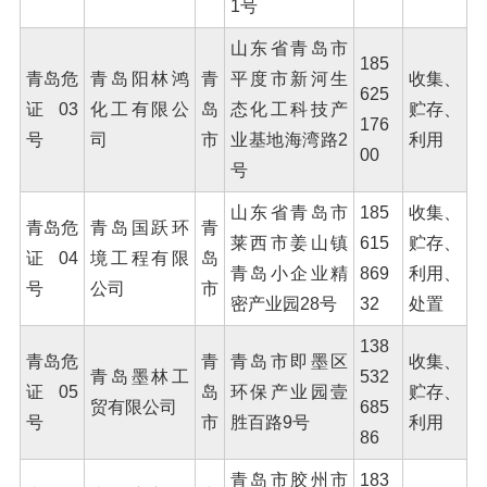
1号
山东省青岛市
185
青岛危
青岛阳林鸿
青
平度市新河生
收集、
625
证03
化工有限公
岛
态化工科技产
贮存、
176
号
司
市
业基地海湾路2
利用
00
号
山东省青岛市
185
收集、
青岛危
青岛国跃环
青
莱西市姜山镇
615
贮存、
证04
境工程有限
岛
青岛小企业精
869
利用、
号
公司
市
密产业园28号
32
处置
138
青岛危
青
青岛市即墨区
收集、
青岛墨林工
532
证05
岛
环保产业园壹
贮存、
贸有限公司
685
号
市
胜百路9号
利用
86
青岛市胶州市
183