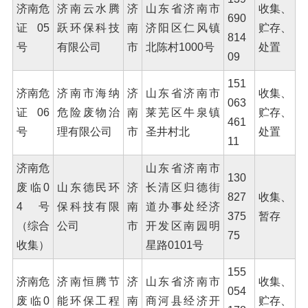
济南危
济南云水腾
济
山东省济南市
收集、
690
证05
跃环保科技
南
济阳区仁风镇
贮存、
814
号
有限公司
市
北陈村1000号
处置
09
151
济南危
济南市海纳
济
山东省济南市
收集、
063
证06
危险废物治
南
莱芜区牛泉镇
贮存、
461
号
理有限公司
市
圣井村北
处置
11
济南危
山东省济南市
130
废临0
山东德民环
济
长清区归德街
827
收集、
4号
保科技有限
南
道办事处经济
375
暂存
（综合
公司
市
开发区南园明
75
收集）
星路0101号
155
济南危
济南恒腾节
济
山东省济南市
收集、
054
废临0
能环保工程
南
商河县经济开
贮存、