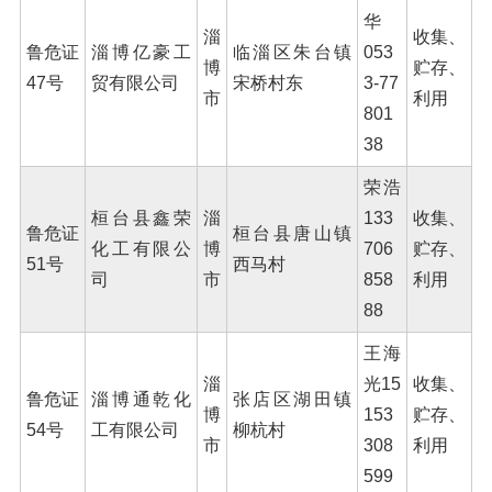
华
淄
收集、
鲁危证
淄博亿豪工
临淄区朱台镇
053
博
贮存、
47号
贸有限公司
宋桥村东
3-77
市
利用
801
38
荣浩
桓台县鑫荣
淄
133
收集、
鲁危证
桓台县唐山镇
化工有限公
博
706
贮存、
51号
西马村
司
市
858
利用
88
王海
淄
光15
收集、
鲁危证
淄博通乾化
张店区湖田镇
博
153
贮存、
54号
工有限公司
柳杭村
市
308
利用
599