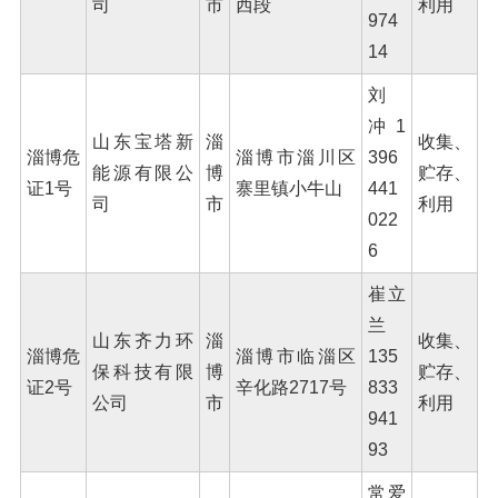
司
市
西段
利用
974
14
刘
冲 1
山东宝塔新
淄
收集、
淄博危
淄博市淄川区
396
能源有限公
博
贮存、
证1号
寨里镇小牛山
441
司
市
利用
022
6
崔立
兰
山东齐力环
淄
收集、
淄博危
淄博市临淄区
135
保科技有限
博
贮存、
证2号
辛化路2717号
833
公司
市
利用
941
93
常爱