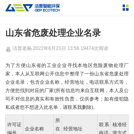
产品中心
撕碎设备
山东省危废处理企业名录
双轴撕碎机
单轴撕碎机
解决方案
洁普老杨
2022年6月21日 13:56
19474次阅读
四轴撕碎机
液压粗碎机
垃圾破袋机
移动式撕碎站
服务支持
为了方便山东省的工业企业寻找本地区危险废物处理厂
家，本人从互联网公开信息中整理了一份山东省危废处理
粉碎设备
企业名录，包含企业名称，经营地址，电话联系方式等，
新闻资讯
环锤式粉碎机
鼓式粉碎机
破碎设备
方便您找到对应的厂家(所有信息均来自互联网，本人及公
司不对信息的真实和有效性负责，仅供参考；如有侵犯隐
轮胎钢丝分离机
通用型粉碎机
反击式破碎机
颚式破碎机
挤压成型设备
走进洁普
私或者您不想进入此名单，请联系我删除)。
圆锥破碎机
立轴冲击式破碎机
RDF成型机
生物质颗粒机
成套机组
所
联系我们
许可证
联系
核准经
重型锤式破碎机
移动式破碎站
液压打包机
封闭式破碎系统
废轮胎热解系统
分选分离设备
企业名称
在
经营地址
编号
电话
营方式