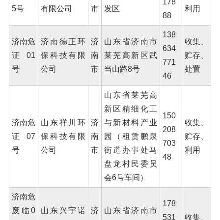
178
5号
有限公司
市
发区
利用
88
138
济南危
济南德正环
济
山东省济南市
收集、
634
证01
保科技有限
南
莱芜高新区武
贮存、
771
号
公司
市
当山路8号
处置
46
山东省莱芜高
新区精细化工
150
济南危
山东祥川环
济
与新材料产业
收集、
208
证07
保科技有限
南
园（租赁鹏泉
贮存、
703
号
公司
市
街道办事处马
利用
48
盘龙村民委员
会6号车间）
济南危
178
废临0
山东兴宇诺
济
山东省济南市
531
收集、