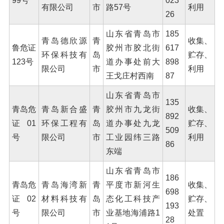
99号
023
有限公司
市
路57号
利用
26
山东省青岛市
185
青岛德欣源
青
收集、
鲁危证
胶州市胶北街
617
环保科技有
岛
贮存、
123号
道办事处前大
898
限公司
市
利用
王戈庄村西南
87
山东省青岛市
135
青岛危
青岛新合盛
青
胶州市九龙街
收集、
892
证01
环保工程有
岛
道办事处九龙
贮存、
509
号
限公司
市
工业园纬三路
利用
86
东端
山东省青岛市
186
青岛危
青岛海湾新
青
平度市新河生
收集、
698
证02
材料科技有
岛
态化工科技产
贮存、
193
号
限公司
市
业基地海浦路1
处置
28