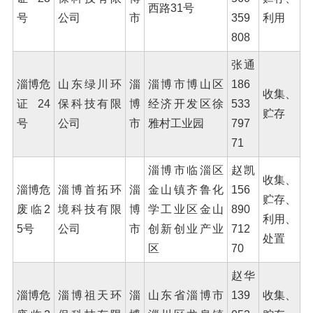
西路31号
号
公司
市
359
利用
808
张通
淄博危
山东绿川环
淄
淄博市博山区
186
收集、
证24
保科技有限
博
经济开发区徐
533
贮存
号
公司
市
雅村工业园
797
71
淄博市临淄区
赵凯
收集、
淄博危
淄博首拓环
淄
金山镇齐鲁化
156
贮存、
废临2
境科技有限
博
学工业区金山
890
利用、
5号
公司
市
创新创业产业
712
处置
区
70
赵华
淄博危
淄博祖天环
淄
山东省淄博市
139
收集、