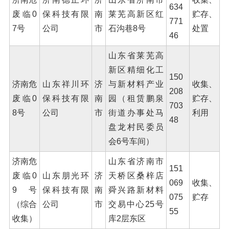
634
废临0
保科技有限
南
莱芜高新区红
贮存、
771
7号
公司
市
石沟巷8号
处置
46
山东省莱芜高
新区精细化工
150
济南危
山东祥川环
济
与新材料产业
收集、
208
废临0
保科技有限
南
园（租赁鹏泉
贮存、
703
8号
公司
市
街道办事处马
利用
48
盘龙村民委员
会6号车间）
济南危
山东省济南市
151
废临0
山东朋光环
济
天桥区桑梓店
069
收集、
9号
保科技有限
南
舜兴路新材料
075
贮存
（综合
公司
市
交易中心25号
55
收集）
库2层东区