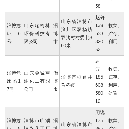
58
赵锋
山东省淄博市
淄博危
山东瑞柯林
淄
139
收集、
淄川区双杨镇
证16
环保科技有
博
533
贮存、
双沟村村委北8
号
限公司
市
820
利用
00米
52
罗
波：
收集、
淄博危
山东金诚重
淄
淄博市桓台县
185
贮存、
废临1
油化工有限
博
马桥镇
608
利用、
7号
公司
市
580
处置
10
周锐
淄博危
淄博市临淄
淄
135
收集、
山东省淄博市
证18
恒兴化工厂
博
895
贮存、