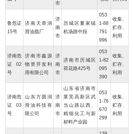
市
橡胶破胶机组
风选机
滚筒筛
053
磁选机
涡电流分选机
济
收集、
鲁危证
济南天章润
历城区董家镇
1-88
南
贮存、
脉冲除尘器
轮胎抽丝机
15号
滑油脂厂
机场路中段
791
市
利用
996
053
济南危
济南市鑫源
济
收集、
济南市历城区
1-82
证02
物资开发利
南
贮存、
荷花路425号
095
号
用有限公司
市
利用
390
山东省济南市
053
济南危
山东方圆润
济
莱芜高新区武
收集、
1-76
证03
滑油科技有
南
当山路以西、
贮存、
670
号
限公司
市
精细化工与新
利用
299
材料产业园
139