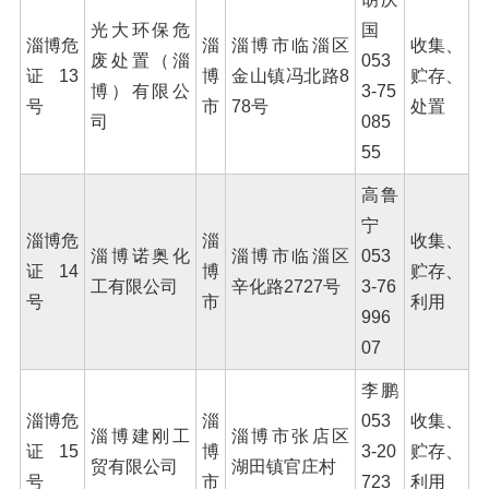
光大环保危
国
淄博危
淄
淄博市临淄区
收集、
废处置（淄
053
证13
博
金山镇冯北路8
贮存、
博）有限公
3-75
号
市
78号
处置
司
085
55
高鲁
宁
淄博危
淄
收集、
淄博诺奥化
淄博市临淄区
053
证14
博
贮存、
工有限公司
辛化路2727号
3-76
号
市
利用
996
07
李鹏
淄博危
淄
053
收集、
淄博建刚工
淄博市张店区
证15
博
3-20
贮存、
贸有限公司
湖田镇官庄村
号
市
723
利用