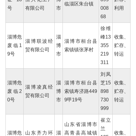
临淄区朱台镇
号
有限公司
市
008
利用
68
徐维
淄博危
淄
峰13
收集、
淄博联波经
淄博市桓台县
废临1
博
355
贮存、
贸有限公司
索镇镇张茅村
9号
市
219
转运
311
刘凤
淄博危
淄
淄博市桓台县
芝15
收集、
淄博凌真经
废临2
博
索镇寿济路449
898
贮存、
贸有限公司
0号
市
9甲19号
730
转运
999
崔立
山东省淄博市
兰
淄博危
山东齐力环
淄
高青县高城镇
收集、