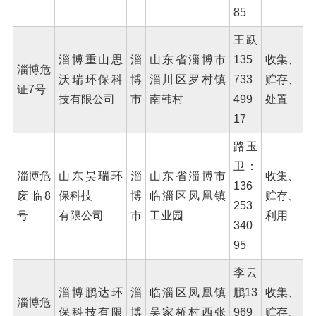
85
王跃
淄博重山思
淄
山东省淄博市
135
收集、
淄博危
沃瑞环保科
博
淄川区罗村镇
733
贮存、
证7号
技有限公司
市
南韩村
499
处置
17
路玉
卫：
淄博危
山东昊瑞环
淄
山东省淄博市
收集、
136
废临8
保科技
博
临淄区凤凰镇
贮存、
253
号
有限公司
市
工业园
利用
340
95
李云
淄博鹏达环
淄
临淄区凤凰镇
鹏13
收集、
淄博危
保科技有限
博
吴家桥村西张
969
贮存、