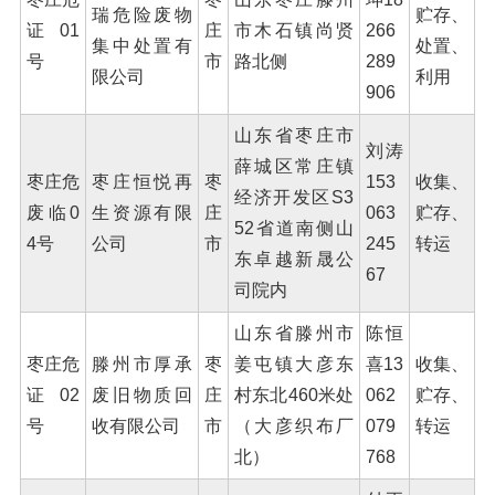
瑞危险废物
贮存、
证01
庄
市木石镇尚贤
266
集中处置有
处置、
号
市
路北侧
289
限公司
利用
906
山东省枣庄市
刘涛
薛城区常庄镇
枣庄危
枣庄恒悦再
枣
153
收集、
经济开发区S3
废临0
生资源有限
庄
063
贮存、
52省道南侧山
4号
公司
市
245
转运
东卓越新晟公
67
司院内
山东省滕州市
陈恒
枣庄危
滕州市厚承
枣
姜屯镇大彦东
喜13
收集、
证02
废旧物质回
庄
村东北460米处
062
贮存、
号
收有限公司
市
（大彦织布厂
079
转运
北）
768