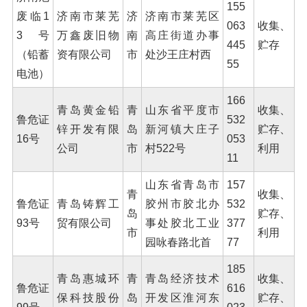
155
废临1
济南市莱芜
济
济南市莱芜区
063
收集、
3号
万鑫废旧物
南
高庄街道办事
445
贮存
（铅蓄
资有限公司
市
处沙王庄村西
55
电池）
166
青岛黄金铅
青
山东省平度市
收集、
鲁危证
532
锌开发有限
岛
新河镇大庄子
贮存、
16号
053
公司
市
村522号
利用
11
山东省青岛市
157
青
收集、
鲁危证
青岛铸辉工
胶州市胶北办
532
岛
贮存、
93号
贸有限公司
事处胶北工业
377
市
利用
园咏春路北首
77
185
青岛惠城环
青
青岛经济技术
收集、
鲁危证
616
保科技股份
岛
开发区淮河东
贮存、