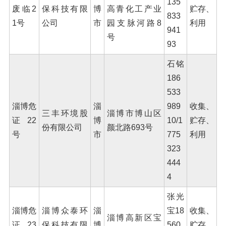
135
废临2
保科技有限
博
高青化工产业
贮存、
833
1号
公司
市
园支脉河路8
利用
941
号
93
石铭
186
533
淄博危
淄
989
收集、
三丰环境股
淄博市博山区
证22
博
10/1
贮存、
份有限公司
颜北路693号
号
市
775
利用
323
444
4
张光
淄博危
淄博众泰环
淄
宝18
收集、
淄博高新区宝
证23
保科技有限
博
560
贮存、