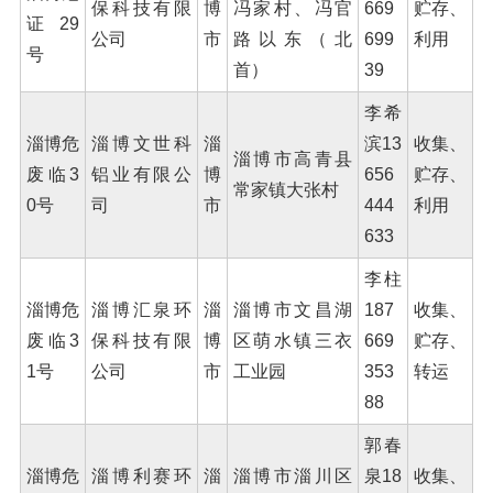
保科技有限
博
冯家村、冯官
669
贮存、
证29
公司
市
路以东（北
699
利用
号
首）
39
李希
淄博危
淄博文世科
淄
滨13
收集、
淄博市高青县
废临3
铝业有限公
博
656
贮存、
常家镇大张村
0号
司
市
444
利用
633
李柱
淄博危
淄博汇泉环
淄
淄博市文昌湖
187
收集、
废临3
保科技有限
博
区萌水镇三衣
669
贮存、
1号
公司
市
工业园
353
转运
88
郭春
淄博危
淄博利赛环
淄
淄博市淄川区
泉18
收集、