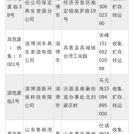
任公司保定
经济开发区南
废临3
博
308
贮存、
再生资源分
定镇南罗路19
8号
市
023
转运
公司
号
90
张峰
高危废
淄博润丰再
淄
151
收集、
（收
高青县高城镇
生资源有限
博
692
贮存、
集）0
台湾工业园
公司
市
020
转运
001号
88
马元
淄博源新环
淄
沂源县南麻街
海15
收集、
源危废
保科技有限
博
道办事处北刘
094
贮存、
临1号
公司
市
家庄村
895
转运
000
任成
山东鲁南渤
收集、
枣庄危
枣
山东枣庄滕州
坤18