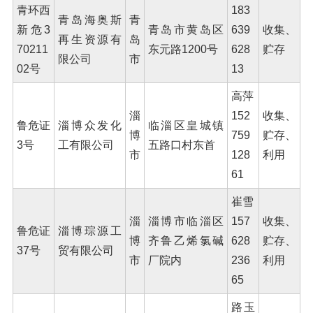
青环西
183
青岛海奥斯
青
新危3
青岛市黄岛区
639
收集、
再生资源有
岛
70211
东元路1200号
628
贮存
限公司
市
02号
13
高萍
淄
152
收集、
鲁危证
淄博众发化
临淄区皇城镇
博
759
贮存、
3号
工有限公司
五路口村东首
市
128
利用
61
崔雪
淄
淄博市临淄区
157
收集、
鲁危证
淄博琮源工
博
齐鲁乙烯氯碱
628
贮存、
37号
贸有限公司
市
厂院内
236
利用
65
路玉