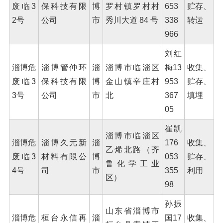
废临3
保科技有限
博
罗村镇罗村村
653
贮存、
2号
公司
市
秀川大道 84 号
338
转运
966
刘红
淄博危
淄博管仲环
淄
淄博市临淄区
梅13
收集、
废临3
保科技有限
博
金山镇辛庄村
953
贮存、
3号
公司
市
北
367
填埋
05
崔凯
淄博市临淄区
淄博危
淄博久元新
淄
176
收集、
乙烯北路（齐
废临3
材料有限公
博
053
贮存、
鲁化学工业
4号
司
市
355
利用
区）
98
孙振
山东省淄博市
淄博危
桓台永信再
淄
国17
收集、