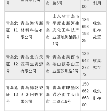
号
市
路6号
利用
00
山东省青岛市
186
青岛危
青岛海湾新
青
平度市新河生
收集、
698
证11
材料科技有
岛
态化工科技产
贮存、
193
号
限公司
市
业基地海浦路1
处置
28
1号
139
青岛危
青岛北方天
青
青岛市莱西市
642
收集、
证12
源再生资源
岛
姜山镇姜山工
272
贮存
号
有限公司
市
业园苏州路2号
72
150
青岛危
青岛德乾诚
青
青岛市即墨区
662
收集、
证13
固废回收有
岛
通济街道天山
668
贮存
号
限公司
市
二路216号
00