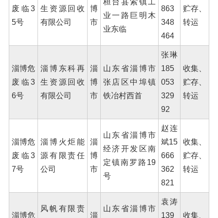
桓台县索镇工
废临3
生资源回收
博
863
贮存、
业一路巨明木
5号
有限公司
市
348
转运
业东临
464
张琳
淄博危
淄博东科再
淄
山东省淄博市
185
收集、
废临3
生资源回收
博
张店区中埠镇
053
贮存、
6号
有限公司
市
铁冶村西首
329
转运
92
赵连
山东省淄博市
淄博危
淄博火炬能
淄
斌15
收集、
经济开发区南
废临3
源有限责任
博
666
贮存、
定镇南罗路19
7号
公司
市
362
转运
号
821
袁涛
风帆有限责
山东省淄博市
淄博危
淄
139
收集、