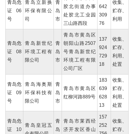
青岛危
青岛立新换
青
收集、
胶北街道办事
642
证06
环保有限公
岛
贮存、
处胶北工业园
309
号
司
市
利用
三山路西段
76
青岛市黄岛区
137
收集、
青岛危
青岛新世纪
青
朝阳山路2507
924
贮存、
证08
环境工程有
岛
号青岛新世纪
729
利用、
号
限公司
市
环境工程有限
18
处置
公司厂区
183
收集、
青岛危
青岛海奥斯
青
青岛市黄岛区
639
贮存、
证09
环保科技有
岛
红柳河路889号
628
利用、
号
限公司
市
13
处置
157
青岛危
青
青岛市莱西经
收集、
青岛皇冠五
252
证10
岛
济开发区香山
贮存、
金有限公司
756