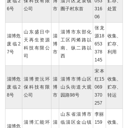
废临2
保科技有限
博
淄川区龙泉镇
053
贮存、
6号
公司
市
圈子村东首
316
处置
06
张龙
山东盛日中
淄博市东部化
淄博危
淄
源18
收集、
天再生资源
工区丙烯路以
废临2
博
653
贮存、
科技有限公
南、纵二路以
7号
市
378
利用
司
西
145
宋本
淄博危
淄博资沅环
淄
淄博市博山区
红15
收集、
废临2
保科技有限
博
山头街道大观
069
贮存、
8号
公司
市
园路98号
370
转运
257
山东省淄博市
李丽
淄博汇能环
淄
临淄区金山镇
159
收集、
淄博危