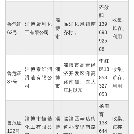
齐效
熙
淄
收集、
鲁危证
淄博聚利化
临淄凤凰镇南
139
博
贮存、
62号
工有限公司
齐村；
693
市
利用
925
88
李红
淄博市高青经
淄博泰维润
淄
民13
收集、
鲁危证
济开发区潍高
滑油有限公
博
853
贮存、
87号
路南侧、东大
司
市
327
利用
庄村以东
053
杨海
育
淄博市恒基
淄
临淄区辛店街
收集、
鲁危证
138
化工有限公
博
道办安里南路
贮存、
122号
644