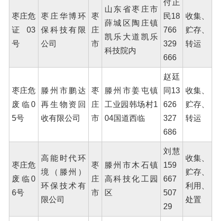
付正
山东省枣庄市
枣庄危
枣庄华博环
枣
民18
收集、
薛城区陶庄镇
证03
保科技有限
庄
766
贮存、
凯乐大道凯乐
号
公司
市
329
转运
科技院内
666
赵廷
枣庄危
滕州市鹏达
枣
滕州市姜屯镇
同13
收集、
废临0
再生物资回
庄
工业园韩场村1
626
贮存、
5号
收有限公司
市
04国道西临
327
转运
686
刘慧
高能时代环
收集、
枣庄危
枣
滕州市木石镇
159
境（滕州）
贮存、
废临0
庄
高科技化工园
667
环保技术有
利用、
6号
市
区
507
限公司
处置
29