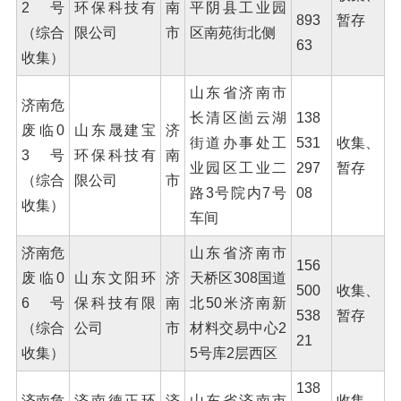
2号
环保科技有
南
平阴县工业园
893
暂存
（综合
限公司
市
区南苑街北侧
63
收集）
山东省济南市
济南危
长清区崮云湖
138
废临0
山东晟建宝
济
街道办事处工
531
收集、
3号
环保科技有
南
业园区工业二
297
暂存
（综合
限公司
市
路3号院内7号
08
收集）
车间
济南危
山东省济南市
156
废临0
山东文阳环
济
天桥区308国道
500
收集、
6号
保科技有限
南
北50米济南新
538
暂存
（综合
公司
市
材料交易中心2
21
收集）
5号库2层西区
138
济南危
济南德正环
济
山东省济南市
收集、