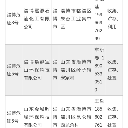
莲
淄博熙源石
淄
淄博市临淄区
收集、
淄博危
159
油化工有限
博
朱台工业集中
贮存、
证3号
669
公司
市
区
利用
762
99
车昕
春 1
淄博晨越宝
淄
山东省淄博市
收集、
淄博危
890
山环保科技
博
淄川区岭子镇
贮存、
证5号
533
有限公司
市
宋家村
处置
051
0
王哲
山东金城晖
淄
山东省淄博市
185
收集、
淄博危
瑞环保科技
博
淄川区昆仑镇
602
贮存、
证6号
有限公司
市
西龙角村
761
处置