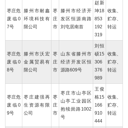
赵新
枣庄危
滕州市耐鑫
枣
滕州市经济开
坤18
收集、
废临0
环境科技有
庄
发区恒源南路
853
贮存、
7号
限公司
市
刘屯居南首
192
转运
319
刘恒
枣庄危
滕州市沃宏
枣
山东省滕州市
硕15
收集、
废临0
金属贸易有
庄
经济开发区恒
306
贮存、
8号
限公司
市
源路609号
376
转运
989
王俊
枣庄市山亭区
枣庄危
枣庄建强再
枣
栋15
收集、
山亭工业园区
废临0
生资源有限
庄
166
贮存、
抱犊崮路1002
9号
公司
市
910
转运
号
444