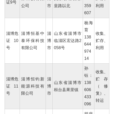
证9号
公司
市
皇路以北
359
利用
607
杨海
育
淄博危
淄博恒基中
淄
山东省淄博市
收集、
138
证10
泰环保科技
博
临淄区宏达路2
贮存、
644
号
有限公司
市
058号
利用
974
14
孙
收集、
钰：
淄博危
淄博恒钧新
淄
贮存
山东省淄博市
138
证11
能源科技有
博
（修
桓台县果里镇
606
号
限公司
市
复）、
433
转运
096
胡庆