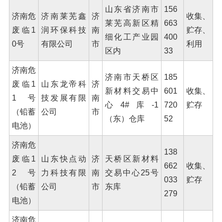
山东省济南市
156
济南危
济南莱芜鑫
济
收集、
莱芜高新区精
663
废临1
润环保科技
南
贮存、
细化工产业园
400
0号
有限公司
市
利用
区内
33
济南危
济南市天桥区
185
废临1
山东龙帝科
济
新材料交易中
601
收集、
1号
技发展有限
南
心4#库-1
720
贮存
（铅蓄
公司
市
（东）仓库
52
电池）
济南危
138
废临1
山东快点动
济
天桥区新材料
662
收集、
2号
力科技有限
南
交易中心25号
033
贮存
（铅蓄
公司
市
东库
279
电池）
济南危