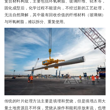
复合材料构成，主要包括环氧树脂、玻璃纤维、轻木等，
橡胶破胶机组
风选机
滚筒筛
固化成型后，化学过程不能逆向，不经过新的工艺处理，
磁选机
涡电流分选机
无法自然降解，其中最有回收价值的纤维材料（玻璃钢）
与环氧树脂，难以拆分、重复使用。
脉冲除尘器
轮胎抽丝机
传统的叶片处理方法主要是填埋和焚烧，但是填埋占用大
量土地资源且不环保，焚烧从操作和能耗排放来说，也增