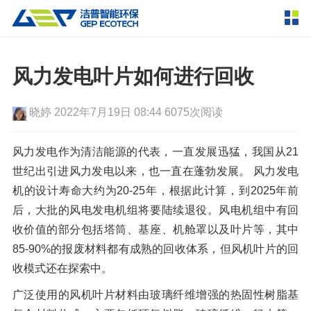
产品中心
撕碎设备
风力发电叶片如何进行回收
双轴撕碎机
单轴撕碎机
解决方案
晓婷
2022年7月19日 08:44
6075次阅读
四轴撕碎机
液压粗碎机
垃圾破袋机
移动式撕碎站
服务支持
风力发电作为清洁能源的代表，一直发展迅猛，我国从21
世纪出引进风力发电以来，也一直在蓬勃发展。 风力发电
粉碎设备
机的设计寿命大约为20-25年，根据此计算，到2025年前
新闻资讯
环锤式粉碎机
鼓式粉碎机
破碎设备
后，大批的风电发电机组将要陆续退役。风电机组中有回
收价值的部分包括塔筒、基座、机舱罩以及叶片等，其中
轮胎钢丝分离机
通用型粉碎机
反击式破碎机
颚式破碎机
挤压成型设备
走进洁普
85-90%的报废材料都有成熟的回收体系，但风机叶片的回
圆锥破碎机
立轴冲击式破碎机
RDF成型机
生物质颗粒机
成套机组
收模式还在探索中。
联系我们
重型锤式破碎机
移动式破碎站
液压打包机
封闭式破碎系统
废轮胎热解系统
分选分离设备
广泛使用的风机叶片材料由玻璃纤维增强的热固性树脂基