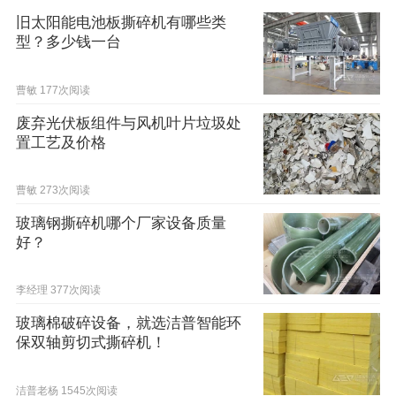
旧太阳能电池板撕碎机有哪些类
型？多少钱一台
曹敏
177次阅读
废弃光伏板组件与风机叶片垃圾处
置工艺及价格
曹敏
273次阅读
玻璃钢撕碎机哪个厂家设备质量
好？
李经理
377次阅读
玻璃棉破碎设备，就选洁普智能环
保双轴剪切式撕碎机！
洁普老杨
1545次阅读