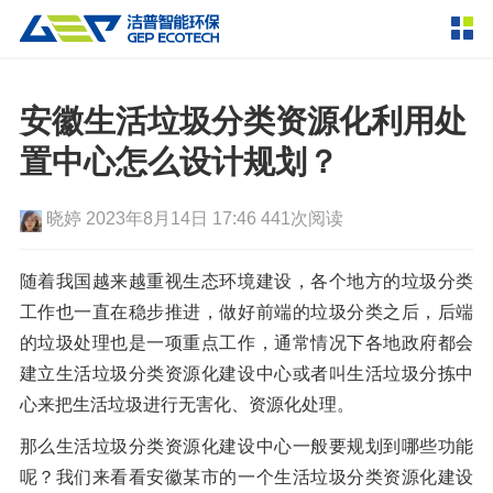
产品中心
撕碎设备
安徽生活垃圾分类资源化利用处
双轴撕碎机
单轴撕碎机
置中心怎么设计规划？
解决方案
四轴撕碎机
液压粗碎机
晓婷
2023年8月14日 17:46
441次阅读
垃圾破袋机
移动式撕碎站
服务支持
粉碎设备
随着我国越来越重视生态环境建设，各个地方的垃圾分类
新闻资讯
工作也一直在稳步推进，做好前端的垃圾分类之后，后端
环锤式粉碎机
鼓式粉碎机
破碎设备
的垃圾处理也是一项重点工作，通常情况下各地政府都会
轮胎钢丝分离机
通用型粉碎机
反击式破碎机
颚式破碎机
挤压成型设备
建立生活垃圾分类资源化建设中心或者叫生活垃圾分拣中
走进洁普
心来把生活垃圾进行无害化、资源化处理。
圆锥破碎机
立轴冲击式破碎机
RDF成型机
生物质颗粒机
成套机组
联系我们
那么生活垃圾分类资源化建设中心一般要规划到哪些功能
重型锤式破碎机
移动式破碎站
液压打包机
封闭式破碎系统
废轮胎热解系统
分选分离设备
呢？我们来看看安徽某市的一个生活垃圾分类资源化建设