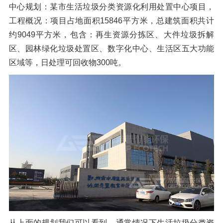
中心规划：某市生活垃圾分类资源化利用处置中心项目，
橡胶破胶机组
风选机
滚筒筛
工程概况：项目占地面积15846平方米，总建筑面积共计
磁选机
涡电流分选机
约9049平方米，包含：再生资源分拣区、大件垃圾拆解
区、园林绿化垃圾处置区、数字化中心、生活区五大功能
脉冲除尘器
轮胎抽丝机
区域等，日处理可回收物300吨。
从上面的规划我们可以看到，通常情况下生活垃圾分类资