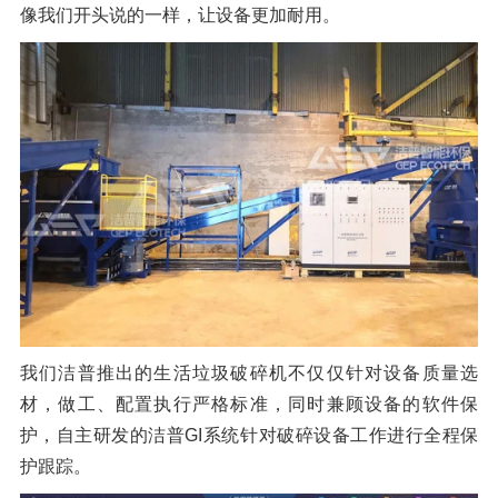
像我们开头说的一样，让设备更加耐用。
橡胶破胶机组
风选机
滚筒筛
磁选机
涡电流分选机
脉冲除尘器
轮胎抽丝机
我们洁普推出的生活垃圾破碎机不仅仅针对设备质量选
材，做工、配置执行严格标准，同时兼顾设备的软件保
护，自主研发的洁普GI系统针对破碎设备工作进行全程保
护跟踪。