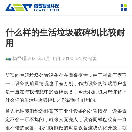
产品中心
撕碎设备
什么样的生活垃圾破碎机比较耐
双轴撕碎机
单轴撕碎机
用
解决方案
四轴撕碎机
液压粗碎机
杨经理
2021年1月16日 00:00
620次阅读
垃圾破袋机
移动式撕碎站
服务支持
粉碎设备
所谓的生活垃圾处置设备存在着多变性，由于制造厂家不
新闻资讯
一，设备的质量情况也千差万别，作为设备的终端用户也
环锤式粉碎机
鼓式粉碎机
破碎设备
是一直在寻找理想中的破碎设备，今天我们也为您讲解下
轮胎钢丝分离机
通用型粉碎机
反击式破碎机
颚式破碎机
挤压成型设备
什么样的生活垃圾破碎机才能被称作耐用的。
走进洁普
圆锥破碎机
立轴冲击式破碎机
首先允许我们给您科普下工业化设备的处置情况，设备肯
RDF成型机
生物质颗粒机
成套机组
联系我们
定不会一层不坏的，就像人无完人，设备同样也没有一直
重型锤式破碎机
移动式破碎站
液压打包机
封闭式破碎系统
废轮胎热解系统
分选分离设备
很不错的设备。我们所能做的就是设备这块优化升级，就