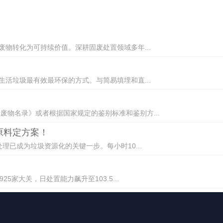
废物转化为可持续价值。深耕固废处置领域多年...
生活垃圾最有效最环保的方式。与简易填埋和直...
物名录》或者根据国家规定的鉴别标准和鉴别方...
原料定方案！
理已成为垃圾资源化的关键一步。每小时10...
5家大关，日处置能力飙升至103.5...