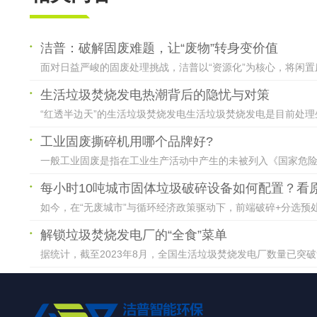
洁普：破解固废难题，让“废物”转身变价值
面对日益严峻的固废处理挑战，洁普以“资源化”为核心，将闲置
生活垃圾焚烧发电热潮背后的隐忧与对策
“红透半边天”的生活垃圾焚烧发电生活垃圾焚烧发电是目前处理
工业固废撕碎机用哪个品牌好?
一般工业固废是指在工业生产活动中产生的未被列入《国家危险废
每小时10吨城市固体垃圾破碎设备如何配置？看
如今，在“无废城市”与循环经济政策驱动下，前端破碎+分选预处
解锁垃圾焚烧发电厂的“全食”菜单
据统计，截至2023年8月，全国生活垃圾焚烧发电厂数量已突破92