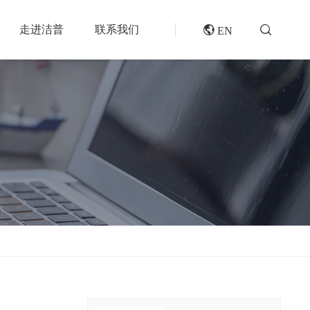
走进洁普
联系我们
 EN
成套机组
专题报道
分选分离设备
封闭式破碎系统
风电叶片回收处理方案及核心设备
风选机
废轮胎热解系统
垃圾衍生燃料RDF/SRF生产线系统
滚筒筛
橡胶破胶机组
再生资源绿色分拣中心的建设规划和设备选择
磁选机
水泥窑协同处置固废预处理系统
涡电流分选机
废旧纺织品做替代燃料的设备和工艺选择
脉冲除尘器
生物质燃料预破碎生产线系统
轮胎抽丝机