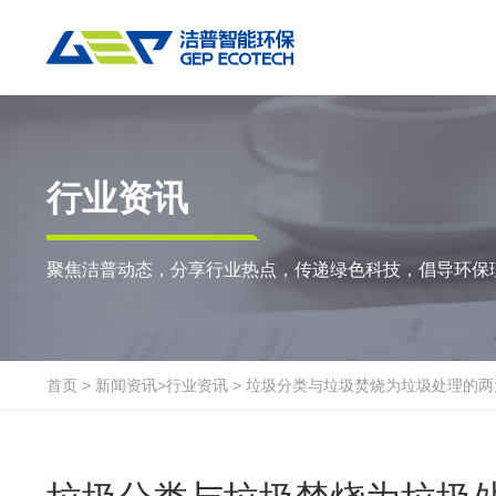
热门搜索:
垃圾撕碎机
RDF生产线
工业垃圾破碎机
撕碎设备
重点应用
粉碎设备
物料方案
行业资讯
双轴撕碎机
RDF/SRF燃料制备系统
环锤式粉碎机
陈腐垃圾
废
聚焦洁普动态，分享行业热点，传递绿色科技，倡导环保
单轴撕碎机
大件垃圾资源化系统
鼓式粉碎机
风电叶片
废
四轴撕碎机
工业垃圾资源化系统
轮胎钢丝分离机
废纸
金
液压粗碎机
生物质资源化系统
通用型粉碎机
废桶
硬
首页
>
新闻资讯
>
行业资讯
>
垃圾分类与垃圾焚烧为垃圾处理的两
垃圾破袋机
生活垃圾资源化系统
报废汽车
废
移动式撕碎站
建筑装修垃圾资源化系统
废玻璃
废