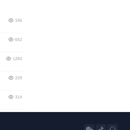
156
652
1283
229
314


