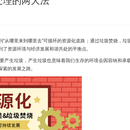
处理的两大法
沙发床垫
广东移动式建筑垃圾处理项目
棒
新疆危废油泥塑料袋破碎处置项目
到“从哪里来到哪里去”可循环的资源化道路；通过垃圾焚烧，垃
到了资源环境与经济发展和谐共处的平衡点。
要产生垃圾，产生垃圾也意味着我们生存的环境会因容纳和承
探索的发展之路。