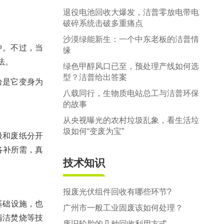
退役电池回收大爆发，洁普零放电带电
破碎系统击破多重痛点
沙漠绿能新生：一个中东老板的洁普情
中。不过，当
缘
法。
绿色甲醇风口已至，预处理产线如何选
型？洁普给出答案
恰是它变身为
八载同行，生物质电站总工与洁普环保
的故事
从央视曝光的农村垃圾乱象，看生活垃
圾如何“变废为宝”
圾和废纸分开
次各补所需，真
技术知识
报废光伏组件回收有哪些环节?
基础设施，也
广州市一般工业固废该如何处理？
清洁焚烧等技
废旧轮胎的几种回收利用方式