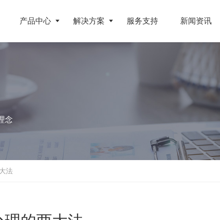
产品中心
解决方案
服务支持
新闻资讯
破碎设备
客户案例
挤压成型设备
电池
反击式破碎机
江苏地区年产10万吨废纺替代燃料生产线
RDF成型机
理念
旧电缆
颚式破碎机
北京某再生资源分拣中心项目
生物质颗粒机
属废料
圆锥破碎机
江西大件垃圾资源化处置项目
液压打包机
盘
立轴冲击式破碎机
浙江工业固废RDF燃料生产线
大法
旧橡胶
重型锤式破碎机
山东生物质颗粒燃料技改项目
弃玻璃钢
移动式破碎站
浙江宁波环卫资源回收处置中心EPC项目