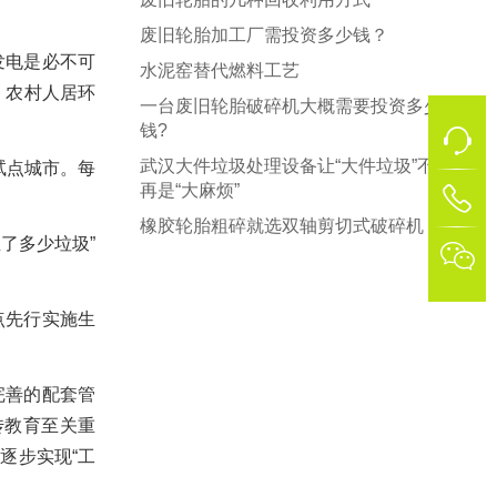
废旧轮胎加工厂需投资多少钱？
发电是必不可
水泥窑替代燃料工艺
，农村人居环
一台废旧轮胎破碎机大概需要投资多少
钱?
武汉大件垃圾处理设备让“大件垃圾”不
试点城市。每
再是“大麻烦”
1
橡胶轮胎粗碎就选双轴剪切式破碎机
了多少垃圾”

点先行实施生
完善的配套管
传教育至关重
逐步实现“工