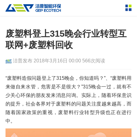
产品中心
撕碎设备
废塑料登上315晚会行业转型互
双轴撕碎机
单轴撕碎机
联网+废塑料回收
解决方案
四轴撕碎机
液压粗碎机
洁普发布
2018年3月16日 00:00
566次阅读
垃圾破袋机
移动式撕碎站
服务支持
粉碎设备
“废塑料造假问题登上了315晚会，你知道吗？”、“废塑料用
新闻资讯
来做自来水管，危害是不是很大？”315晚会一过，就有不
环锤式粉碎机
鼓式粉碎机
破碎设备
少关心环保的朋友发来消息问询。实际上，随着环保意识
轮胎钢丝分离机
通用型粉碎机
反击式破碎机
颚式破碎机
挤压成型设备
的提升，社会各界对于废塑料的问题关注度越来越高，而
走进洁普
随着国家政策的重视，废塑料行业转型升级也正在进行
圆锥破碎机
立轴冲击式破碎机
RDF成型机
生物质颗粒机
成套机组
中。
联系我们
重型锤式破碎机
移动式破碎站
液压打包机
封闭式破碎系统
废轮胎热解系统
分选分离设备