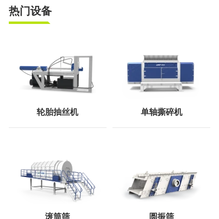
热门设备
轮胎抽丝机
单轴撕碎机
滚筒筛
圆振筛