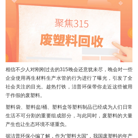
橡胶破胶机组
风选机
滚筒筛
磁选机
涡电流分选机
脉冲除尘器
轮胎抽丝机
相信不少人对刚刚过去的315晚会还意犹未尽，晚会对一些
企业使用再生材料生产水管的行为进行了曝光，引发了全
社会关注的目光。趁热打铁，洁普环保带你走近这些被用
于作假的废塑料。
塑料袋、塑料盆/桶、塑料盒等塑料制品已经成为人们日常
生活不可分割的重要组成部分，与此同时，废塑料的大量
产生也让生态环境不堪重负。
据洁普环保小编了解，作为“塑料大国”，我国废塑料的年产