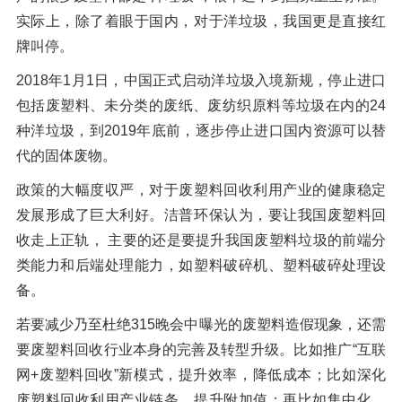
实际上，除了着眼于国内，对于洋垃圾，我国更是直接红
牌叫停。
2018年1月1日，中国正式启动洋垃圾入境新规，停止进口
包括废塑料、未分类的废纸、废纺织原料等垃圾在内的24
种洋垃圾，到2019年底前，逐步停止进口国内资源可以替
代的固体废物。
政策的大幅度収严，对于废塑料回收利用产业的健康稳定
发展形成了巨大利好。洁普环保认为，要让我国废塑料回
收走上正轨， 主要的还是要提升我国废塑料垃圾的前端分
类能力和后端处理能力，如塑料破碎机、塑料破碎处理设
备。
若要减少乃至杜绝315晚会中曝光的废塑料造假现象，还需
要废塑料回收行业本身的完善及转型升级。比如推广“互联
网+废塑料回收”新模式，提升效率，降低成本；比如深化
废塑料回收利用产业链条，提升附加值；再比如集中化、