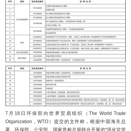
橡胶破胶机组
风选机
滚筒筛
磁选机
涡电流分选机
脉冲除尘器
轮胎抽丝机
7月18日环保部向世界贸易组织（The World Trade
Organization，WTO）提交的文件称，根据中国海关总
署、环保部、公安部、国家质检总局联合开展的“强化监管