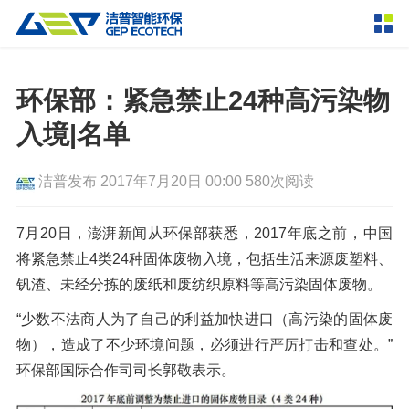
产品中心
撕碎设备
环保部：紧急禁止24种高污染物
双轴撕碎机
单轴撕碎机
入境|名单
解决方案
四轴撕碎机
液压粗碎机
洁普发布
2017年7月20日 00:00
580次阅读
垃圾破袋机
移动式撕碎站
服务支持
粉碎设备
7月20日，澎湃新闻从环保部获悉，2017年底之前，中国
新闻资讯
将紧急禁止4类24种固体废物入境，包括生活来源废塑料、
环锤式粉碎机
鼓式粉碎机
破碎设备
钒渣、未经分拣的废纸和废纺织原料等高污染固体废物。
轮胎钢丝分离机
通用型粉碎机
反击式破碎机
颚式破碎机
挤压成型设备
走进洁普
“少数不法商人为了自己的利益加快进口（高污染的固体废
圆锥破碎机
立轴冲击式破碎机
物），造成了不少环境问题，必须进行严厉打击和查处。”
RDF成型机
生物质颗粒机
成套机组
联系我们
环保部国际合作司司长郭敬表示。
重型锤式破碎机
移动式破碎站
液压打包机
封闭式破碎系统
废轮胎热解系统
分选分离设备