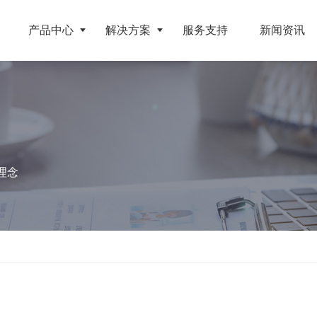
产品中心
解决方案
服务支持
新闻资讯
破碎设备
客户案例
挤压成型设备
电池
反击式破碎机
江苏地区年产10万吨废纺替代燃料生产线
RDF成型机
理念
旧电缆
颚式破碎机
北京某再生资源分拣中心项目
生物质颗粒机
属废料
圆锥破碎机
江西大件垃圾资源化处置项目
液压打包机
盘
立轴冲击式破碎机
浙江工业固废RDF燃料生产线
旧橡胶
重型锤式破碎机
山东生物质颗粒燃料技改项目
弃玻璃钢
移动式破碎站
浙江宁波环卫资源回收处置中心EPC项目