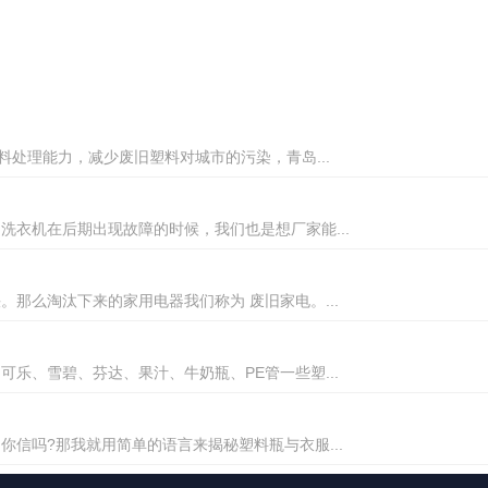
料处理能力，减少废旧塑料对城市的污染，青岛...
衣机在后期出现故障的时候，我们也是想厂家能...
那么淘汰下来的家用电器我们称为 废旧家电。...
乐、雪碧、芬达、果汁、牛奶瓶、PE管一些塑...
信吗?那我就用简单的语言来揭秘塑料瓶与衣服...