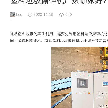
塑料垃圾撕碎机厂家哪家好?
危险废物资源化系统
废旧电路板
旧
废旧轮胎资源化系统
瓜秧/蔬菜秧
菌
Lee
2020-11-18
680
通常塑料垃圾的再生利用，需要先利用塑料垃圾撕碎机将
间，降低运输成本。选购塑料垃圾撕碎机，小编推荐洁普