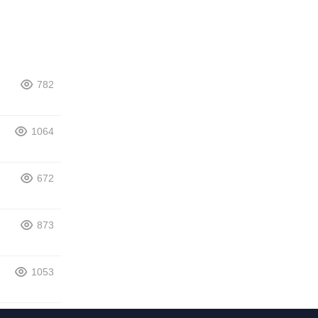
782
1064
672
873
1053