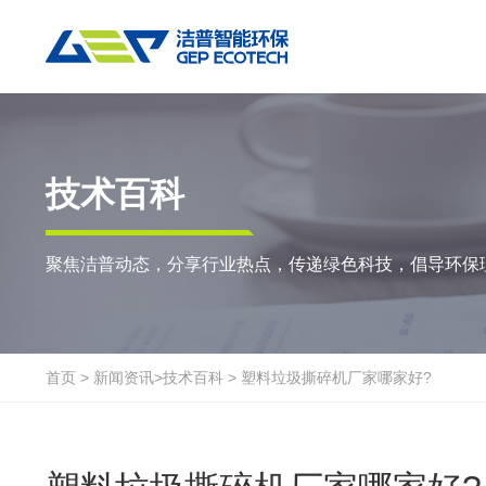
热门搜索:
垃圾撕碎机
RDF生产线
工业垃圾破碎机
撕碎设备
重点应用
粉碎设备
物料方案
技术百科
双轴撕碎机
RDF/SRF燃料制备系统
环锤式粉碎机
陈腐垃圾
废
聚焦洁普动态，分享行业热点，传递绿色科技，倡导环保
单轴撕碎机
大件垃圾资源化系统
鼓式粉碎机
风电叶片
废
四轴撕碎机
工业垃圾资源化系统
轮胎钢丝分离机
废纸
金
液压粗碎机
生物质资源化系统
通用型粉碎机
废桶
硬
首页
>
新闻资讯
>
技术百科
>
塑料垃圾撕碎机厂家哪家好?
垃圾破袋机
生活垃圾资源化系统
报废汽车
废
移动式撕碎站
建筑装修垃圾资源化系统
废玻璃
废