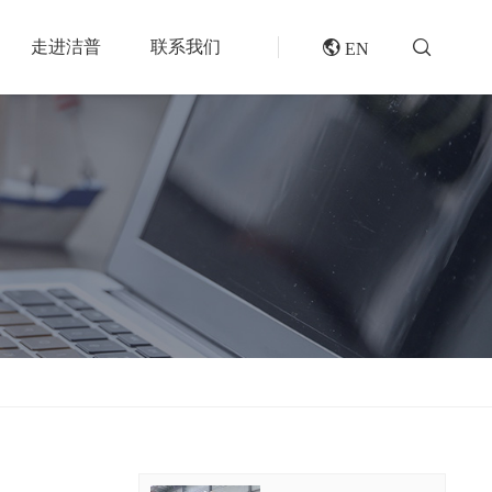
走进洁普
联系我们
 EN
成套机组
专题报道
分选分离设备
封闭式破碎系统
风电叶片回收处理方案及核心设备
风选机
废轮胎热解系统
垃圾衍生燃料RDF/SRF生产线系统
滚筒筛
橡胶破胶机组
再生资源绿色分拣中心的建设规划和设备选择
磁选机
水泥窑协同处置固废预处理系统
涡电流分选机
废旧纺织品做替代燃料的设备和工艺选择
脉冲除尘器
生物质燃料预破碎生产线系统
轮胎抽丝机