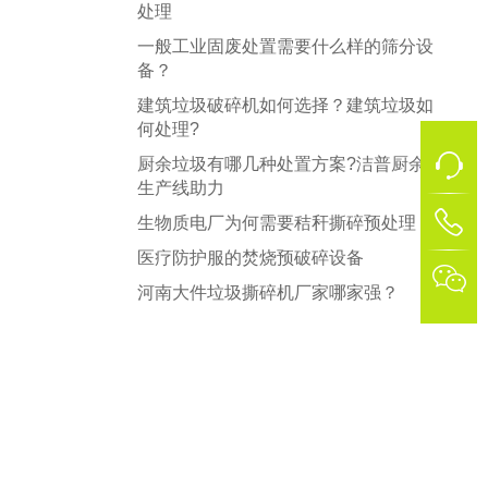
处理
一般工业固废处置需要什么样的筛分设
备？
建筑垃圾破碎机如何选择？建筑垃圾如
何处理?
厨余垃圾有哪几种处置方案?洁普厨余
生产线助力
1
生物质电厂为何需要秸秆撕碎预处理？
医疗防护服的焚烧预破碎设备

河南大件垃圾撕碎机厂家哪家强？