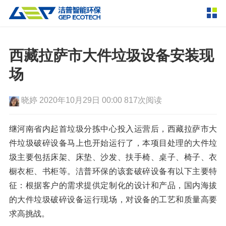
产品中心
撕碎设备
西藏拉萨市大件垃圾设备安装现
双轴撕碎机
单轴撕碎机
场
解决方案
四轴撕碎机
液压粗碎机
晓婷
2020年10月29日 00:00
817次阅读
垃圾破袋机
移动式撕碎站
服务支持
粉碎设备
继河南省内起首垃圾分拣中心投入运营后，西藏拉萨市大
新闻资讯
件垃圾破碎设备马上也开始运行了，本项目处理的大件垃
环锤式粉碎机
鼓式粉碎机
破碎设备
圾主要包括床架、床垫、沙发、扶手椅、桌子、椅子、衣
轮胎钢丝分离机
通用型粉碎机
反击式破碎机
颚式破碎机
挤压成型设备
橱衣柜、书柜等。洁普环保的该套破碎设备有以下主要特
走进洁普
征：根据客户的需求提供定制化的设计和产品，国内海拔
圆锥破碎机
立轴冲击式破碎机
RDF成型机
生物质颗粒机
成套机组
的大件垃圾破碎设备运行现场，对设备的工艺和质量高要
联系我们
重型锤式破碎机
移动式破碎站
液压打包机
封闭式破碎系统
废轮胎热解系统
求高挑战。
分选分离设备