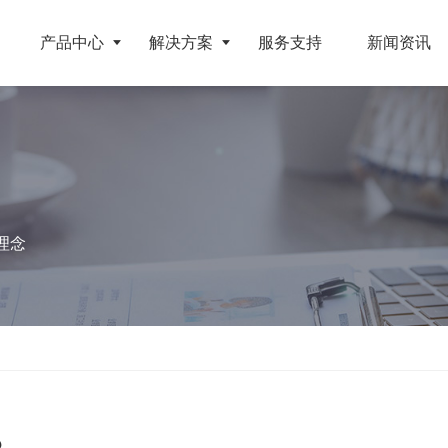
产品中心
解决方案
服务支持
新闻资讯
破碎设备
客户案例
挤压成型设备
电池
反击式破碎机
江苏地区年产10万吨废纺替代燃料生产线
RDF成型机
理念
旧电缆
颚式破碎机
北京某再生资源分拣中心项目
生物质颗粒机
属废料
圆锥破碎机
江西大件垃圾资源化处置项目
液压打包机
盘
立轴冲击式破碎机
浙江工业固废RDF燃料生产线
旧橡胶
重型锤式破碎机
山东生物质颗粒燃料技改项目
弃玻璃钢
移动式破碎站
浙江宁波环卫资源回收处置中心EPC项目