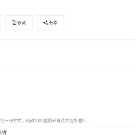
收藏
分享
种方式，例如1000型撕碎机通常是指进料...
解析