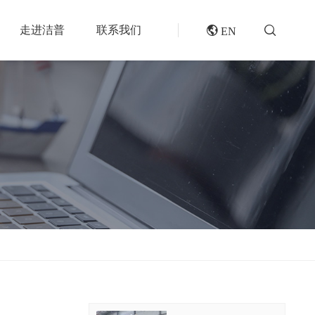
走进洁普
联系我们
 EN
成套机组
专题报道
分选分离设备
封闭式破碎系统
风电叶片回收处理方案及核心设备
风选机
废轮胎热解系统
垃圾衍生燃料RDF/SRF生产线系统
滚筒筛
橡胶破胶机组
再生资源绿色分拣中心的建设规划和设备选择
磁选机
水泥窑协同处置固废预处理系统
涡电流分选机
废旧纺织品做替代燃料的设备和工艺选择
脉冲除尘器
生物质燃料预破碎生产线系统
轮胎抽丝机