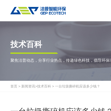
热门搜索:
垃圾撕碎机
RDF生产线
工业垃圾破碎机
撕碎设备
重点应用
粉碎设备
物料方案
技术百科
双轴撕碎机
RDF/SRF燃料制备系统
环锤式粉碎机
陈腐垃圾
废
聚焦洁普动态，分享行业热点，传递绿色科技，倡导环保
单轴撕碎机
大件垃圾资源化系统
鼓式粉碎机
风电叶片
废
四轴撕碎机
工业垃圾资源化系统
轮胎钢丝分离机
废纸
金
液压粗碎机
生物质资源化系统
通用型粉碎机
废桶
硬
首页
>
新闻资讯
>
技术百科
>
一台垃圾撕碎机应该多少钱？
垃圾破袋机
生活垃圾资源化系统
报废汽车
废
移动式撕碎站
建筑装修垃圾资源化系统
废玻璃
废