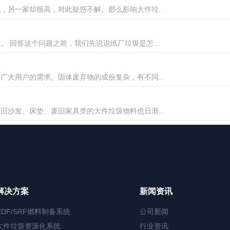
另一家却很高，对此疑惑不解。那么影响大件垃...
 回答这个问题之前，我们先说说纸厂垃圾是怎...
大用户的需求。固体废弃物的成份复杂，有不同...
沙发、床垫、废旧家具类的大件垃圾物料也日渐...
解决方案
新闻资讯
RDF/SRF燃料制备系统
公司新闻
大件垃圾资源化系统
行业资讯