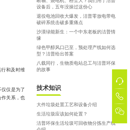
断轴、烧电机、粉尘大？我们用了洁普
设备后，五年没操过这份心
退役电池回收大爆发，洁普零放电带电
破碎系统击破多重痛点
沙漠绿能新生：一个中东老板的洁普情
缘
绿色甲醇风口已至，预处理产线如何选
型？洁普给出答案
八载同行，生物质电站总工与洁普环保
的故事
运行和及时维
技术知识
不仅仅是为了
1
合作关系，也
大件垃圾处置工艺和设备介绍

生活垃圾应该如何处置？
洁普环保生活垃圾可回收物分拣生产线
介绍